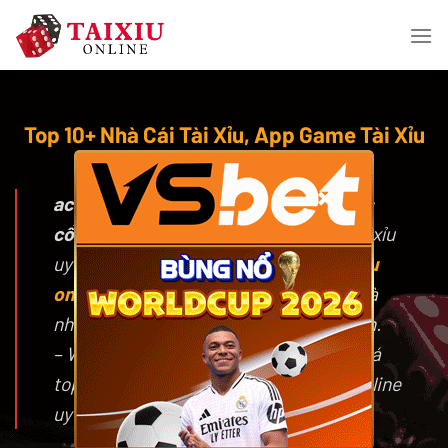
Skip
to
content
Top 10+ Nhà Cái Tài Xỉu, App Game Tài Xỉu
Online Uy Tín 12/2025
×
acetate.io
là trang chuyên đánh giá các
cổng game tài xỉu online
và nhà cái tài xỉu
uy tín, đồng thời chia sẻ mẹo chơi
tài xỉu
online
hiệu quả, chiến thuật đặt cược và
những chương trình khuyến mãi hấp dẫn.
– Website tổng hợp và cập nhật đánh giá
top 10 trang tài xỉu, app game tài xỉu online
uy tín nhất 2025.