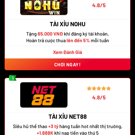
4.8/5
TÀI XỈU NOHU
Tặng
65.000 VNĐ
khi đăng ký tài khoản,
Hoàn trả cược thua
lên đến 5%
mỗi tuần
Xem Đánh Giá
CHƠI NGAY!
9
4.8/5
TÀI XỈU NET88
Siêu hũ thể thao
+3 tỷ
hàng tuần hot nhất thị truờng,
+1.888K
khi nạp tiền vào thứ 5