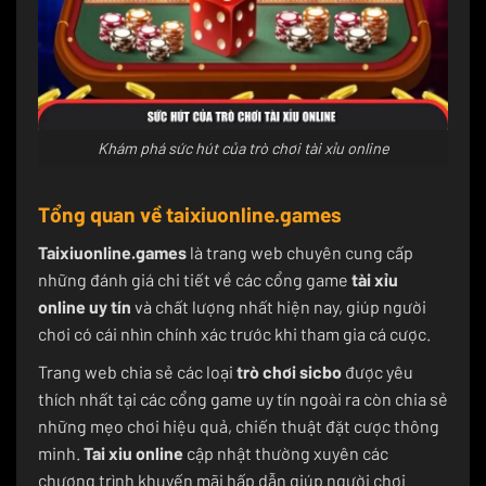
Khám phá sức hút của trò chơi tài xỉu online
Tổng quan về taixiuonline.games
Taixiuonline.games
là trang web chuyên cung cấp
những đánh giá chi tiết về các cổng game
tài xỉu
online uy tín
và chất lượng nhất hiện nay, giúp người
chơi có cái nhìn chính xác trước khi tham gia cá cược.
Trang web chia sẻ các loại
trò chơi sicbo
được yêu
thích nhất tại các cổng game uy tín ngoài ra còn chia sẻ
những mẹo chơi hiệu quả, chiến thuật đặt cược thông
minh.
Tai xiu online
cập nhật thường xuyên các
chương trình khuyến mãi hấp dẫn giúp người chơi