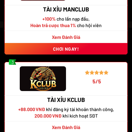
TÀI XỈU MANCLUB
+100%
cho lần nạp đầu,
Hoàn trả cược thua 1%
cho hội viên
Xem Đánh Giá
CHƠI NGAY!
3
5/5
TÀI XỈU KCLUB
+88.000 VNĐ
khi đăng ký tài khoản thành công,
200.000 VNĐ
khi kích hoạt SĐT
Xem Đánh Giá