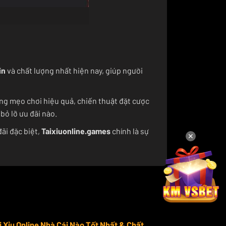
ín
và chất lượng nhất hiện nay, giúp người
ững mẹo chơi hiệu quả, chiến thuật đặt cược
ỏ lỡ ưu đãi nào.
ãi đặc biệt,
Taixiuonline.games
chính là sự
✕
ục các xu hướng và đánh giá chân thực nhất để
 tham khảo:
i Xỉu Online Nhà Cái Nào Tốt Nhất & Chất
Nên Chơi Tà