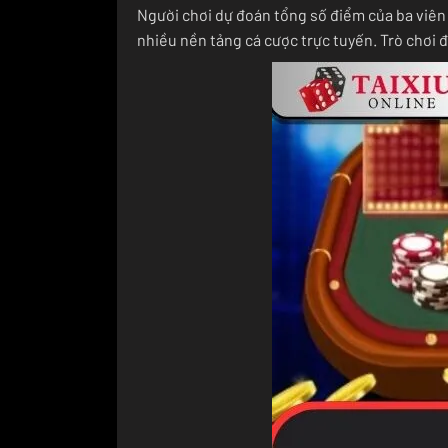
Người chơi dự đoán tổng số điểm của ba viên xúc
nhiều nền tảng cá cược trực tuyến. Trò chơi 