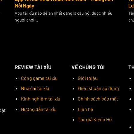
Mỗi Ngày
Lư
 xỉu online uy tín
, gây ấn tượng với các tính năng vượt trội và dị
hảo với tỷ lệ trả thưởng cao cùng hệ thống bảo mật an toàn.
c
App tài xỉu nào dễ ăn nhất đang là câu hỏi được nhiều
Tài
người chơi...
ch
REVIEW TÀI XỈU
VỀ CHÚNG TÔI
TH
Cổng game tài xỉu
Giới thiệu
Nhà cái tài xỉu
Điều khoản sử dụng
Kinh nghiệm tài xỉu
Chính sách bảo mật
Hướng dẫn tài xỉu
Liên hệ
đặt
Tác giả Kevin Hồ