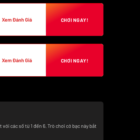
Xem Đánh Giá
CHƠI NGAY!
Xem Đánh Giá
CHƠI NGAY!
 với các số từ 1 đến 6. Trò chơi cờ bạc này bắt