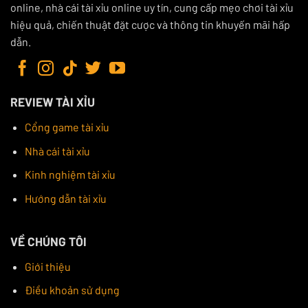
online, nhà cái tài xỉu online uy tín, cung cấp mẹo chơi tài xỉu
vụ chất lượng cao. Cổng game này mang đến một trải
hiệu quả, chiến thuật đặt cược và thông tin khuyến mãi hấp
nghiệm chơi tài xỉu trực tuyến hoàn hảo với tỷ lệ trả
dẫn.
thưởng cao cùng hệ thống bảo mật an toàn.
REVIEW TÀI XỈU
Cổng game tài xỉu
Nhà cái tài xỉu
Kinh nghiệm tài xỉu
Hướng dẫn tài xỉu
Hệ thống GO88 bắt mắt sở hữu nhiều trò chơi thú vị
VỀ CHÚNG TÔI
Ngoài ra, GO88 cung cấp nhiều chương trình khuyến
mãi hấp dẫn, đặc biệt là các ưu đãi dành riêng cho
Giới thiệu
thành viên mới. Giao diện người dùng thân thiện và tốc
Điều khoản sử dụng
độ load game nhanh chóng khiến người chơi cảm thấy