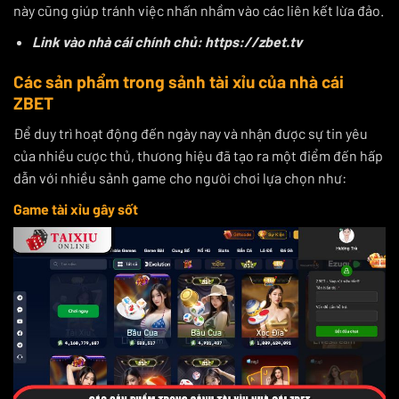
này cũng giúp tránh việc nhấn nhầm vào các liên kết lừa đảo.
Link vào nhà cái chính chủ: https://zbet.tv
Các sản phẩm trong sảnh tài xỉu của nhà cái
ZBET
Để duy trì hoạt động đến ngày nay và nhận được sự tin yêu
của nhiều cược thủ, thương hiệu đã tạo ra một điểm đến hấp
dẫn với nhiều sảnh game cho người chơi lựa chọn như:
Game tài xỉu gây sốt