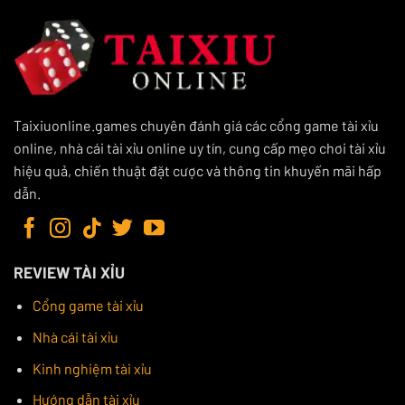
Taixiuonline.games chuyên đánh giá các cổng game tài xỉu
online, nhà cái tài xỉu online uy tín, cung cấp mẹo chơi tài xỉu
hiệu quả, chiến thuật đặt cược và thông tin khuyến mãi hấp
dẫn.
REVIEW TÀI XỈU
Cổng game tài xỉu
Nhà cái tài xỉu
Kinh nghiệm tài xỉu
Hướng dẫn tài xỉu