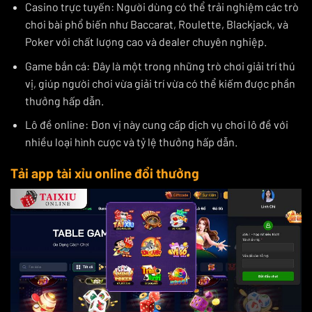
Casino trực tuyến: Người dùng có thể trải nghiệm các trò
chơi bài phổ biến như Baccarat, Roulette, Blackjack, và
Poker với chất lượng cao và dealer chuyên nghiệp.
Game bắn cá: Đây là một trong những trò chơi giải trí thú
vị, giúp người chơi vừa giải trí vừa có thể kiếm được phần
thưởng hấp dẫn.
Lô đề online: Đơn vị này cung cấp dịch vụ chơi lô đề với
nhiều loại hình cược và tỷ lệ thưởng hấp dẫn.
Tải app tài xỉu online đổi thưởng