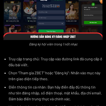
Đăng ký hội viên trong 1 nốt nhạc
Truy cập trang chủ: Truy cập vào đường link đã cung cấp ở
đầu bài viết.
Chọn “Tham gia ZBET” hoặc “Đăng ký”: Nhấn vào mục này
trên giao diện tiếp theo.
Điền thông tin cá nhân: Bạn hãy điền đầy đủ thông tin
như tên đăng nhập, số điện thoại, mật khẩu, địa chỉ email.
Đảm bảo điền trung thực và chính xác.