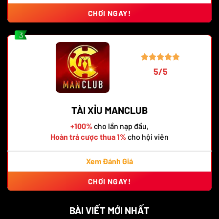
CHƠI NGAY!
3
5/5
TÀI XỈU MANCLUB
+100%
cho lần nạp đầu,
Hoàn trả cược thua 1%
cho hội viên
Xem Đánh Giá
CHƠI NGAY!
BÀI VIẾT MỚI NHẤT