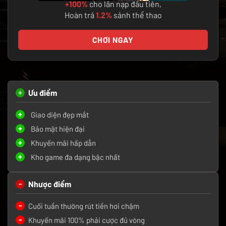
+100%
cho lần nạp đầu tiên,
Hoàn trả
1.2%
sảnh thể thao
CHƠI NGAY
Ưu điểm
Giao diện đẹp mắt
Bảo mật hiện đại
Khuyến mãi hấp dẫn
Kho game đa dạng bậc nhất
Nhược điểm
Cuối tuần thường rút tiền hơi chậm
Khuyến mãi 100% phải cược đủ vòng