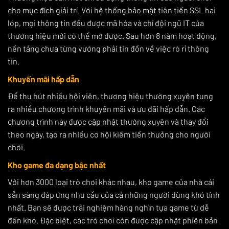
cho mục đích giải trí. Với hệ thống bảo mật tiên tiến SSL hai
lớp, mọi thông tin đều được mã hóa và chỉ đội ngũ IT của
thương hiệu mới có thể mở được. Sau hơn 8 năm hoạt động,
nền tảng chưa từng vướng phải tin đồn về việc rò rỉ thông
tin.
Khuyến mãi hấp dẫn
Để thu hút nhiều hội viên, thương hiệu thường xuyên tung
ra nhiều chương trình khuyến mãi và ưu đãi hấp dẫn. Các
chương trình này được cập nhật thường xuyên và thay đổi
theo ngày, tạo ra nhiều cơ hội kiếm tiền thưởng cho người
chơi.
Kho game đa dạng bậc nhất
Với hơn 3000 loại trò chơi khác nhau, kho game của nhà cái
sẵn sàng đáp ứng nhu cầu của cả những người dùng khó tính
nhất. Bạn sẽ được trải nghiệm hàng nghìn tựa game từ dễ
đến khó. Đặc biệt, các trò chơi còn được cập nhật phiên bản