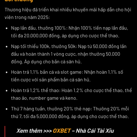
Thương hiệu đã triển khai nhiều khuyến mãi hấp dẫn cho hội
viên trong năm 2025:
Nạp lần đầu, thưởng 100%: Nhận 100% tiền nạp lần đầu,
tối đa 20.000.000 đồng, áp dụng cho cược thể thao.
Nạp tối thiểu 100k, thưởng 50k: Nạp từ 50.000 đồng lần
đầu và hoàn thành 1 vòng cược, nhận thưởng 50.000
đồng. Áp dụng cho bắn cá săn hũ.
Hoàn trả 1.1% bắn cá và slot game: Nhận hoàn 1.1% số
tiền cược với sản phẩm bắn cá săn hũ.
Hoàn trả 1.2% thể thao: Hoàn 1.2% cho cược thể thao, thể
thao ảo, number game và keno.
Thứ 7 hàng tuần, thưởng 20% thẻ nạp: Thưởng 20% mỗi
thứ 7, tối đa 5.000.000 đồng, áp dụng cho cược thể thao.
Xem thêm >>>
OXBET
– Nhà Cái Tài Xỉu