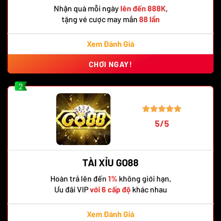
Nhận quà mỗi ngày
lên đến 888K
,
tặng vé cược may mắn
88 lần
Xem Đánh Giá
CHƠI NGAY!
2
5/5
TÀI XỈU GO88
Hoàn trả lên đến
1%
không giới hạn,
Ưu đãi VIP
với 6 cấp độ
khác nhau
Xem Đánh Giá