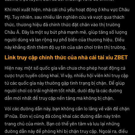
Khi mới xuất hiện, nhà cái chủ yếu hoạt động ở khu vực Châu
Mỹ. Tuy nhiên, sau nhiều lần nghiên cứu và vượt qua thách
thức, thương hiệu đã chính thức đặt chân vào thị trường
Châu Á. Đây là một sự bứt phá mạnh mẽ, giúp tăng số lượng
người dùng và lan rộng sự phổ biến của thương hiệu. Điều
này khẳng định thêm độ uy tín của sân chơi trên thị trường.
Link truy cập chính thức của nhà cái tài xỉu ZBET
Hiện nay, một số quốc gia vẫn chưa cho phép hoạt động cá
cược trực tuyến công khai. Vì vậy, nhiều hội viên khi truy cập
từ các quốc gia này thường gặp tình trạng bị chặn. Để giúp
người chơi có trải nghiệm tốt nhất, dưới đây là các đường
dẫn mới nhất để truy cập nền tảng mà không bị chặn.
Với các đường dẫn này, bạn không cần lo lắng về vấn đề chặn
IP nữa. Đơn vị cũng đã công khai các đường dẫn này trên
trang chủ của mình. Bạn có thể yên tâm và lưu lại những
đường dẫn này để phòng khi bị chặn truy cập. Ngoài ra, điều