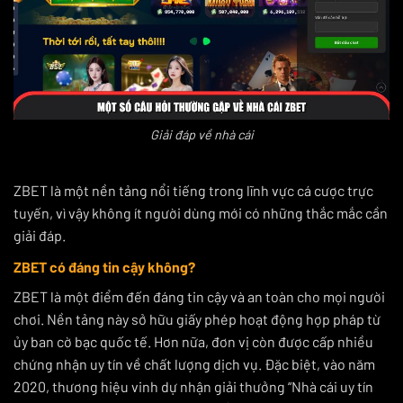
Giải đáp về nhà cái
ZBET là một nền tảng nổi tiếng trong lĩnh vực cá cược trực
tuyến, vì vậy không ít người dùng mới có những thắc mắc cần
giải đáp.
ZBET có đáng tin cậy không?
ZBET là một điểm đến đáng tin cậy và an toàn cho mọi người
chơi. Nền tảng này sở hữu giấy phép hoạt động hợp pháp từ
ủy ban cờ bạc quốc tế. Hơn nữa, đơn vị còn được cấp nhiều
chứng nhận uy tín về chất lượng dịch vụ. Đặc biệt, vào năm
2020, thương hiệu vinh dự nhận giải thưởng “Nhà cái uy tín