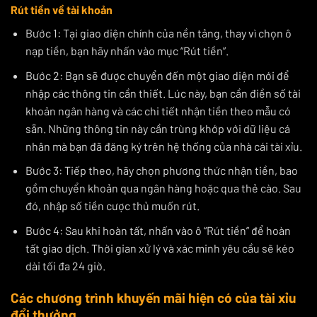
Rút tiền về tài khoản
Bước 1: Tại giao diện chính của nền tảng, thay vì chọn ô
nạp tiền, bạn hãy nhấn vào mục “Rút tiền”.
Bước 2: Bạn sẽ được chuyển đến một giao diện mới để
nhập các thông tin cần thiết. Lúc này, bạn cần điền số tài
khoản ngân hàng và các chi tiết nhận tiền theo mẫu có
sẵn. Những thông tin này cần trùng khớp với dữ liệu cá
nhân mà bạn đã đăng ký trên hệ thống của nhà cái tài xỉu.
Bước 3: Tiếp theo, hãy chọn phương thức nhận tiền, bao
gồm chuyển khoản qua ngân hàng hoặc qua thẻ cào. Sau
đó, nhập số tiền cược thủ muốn rút.
Bước 4: Sau khi hoàn tất, nhấn vào ô “Rút tiền” để hoàn
tất giao dịch. Thời gian xử lý và xác minh yêu cầu sẽ kéo
dài tối đa 24 giờ.
Các chương trình khuyến mãi hiện có của tài xỉu
đổi thưởng