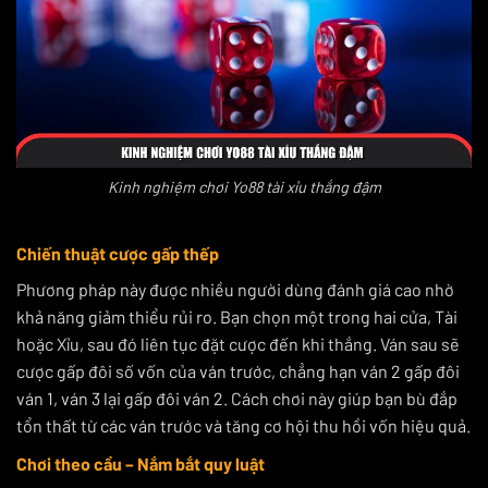
Kinh nghiệm chơi Yo88 tài xỉu thắng đậm
Chiến thuật cược gấp thếp
Phương pháp này được nhiều người dùng đánh giá cao nhờ
khả năng giảm thiểu rủi ro. Bạn chọn một trong hai cửa, Tài
hoặc Xỉu, sau đó liên tục đặt cược đến khi thắng. Ván sau sẽ
cược gấp đôi số vốn của ván trước, chẳng hạn ván 2 gấp đôi
ván 1, ván 3 lại gấp đôi ván 2. Cách chơi này giúp bạn bù đắp
tổn thất từ các ván trước và tăng cơ hội thu hồi vốn hiệu quả.
Chơi theo cầu – Nắm bắt quy luật