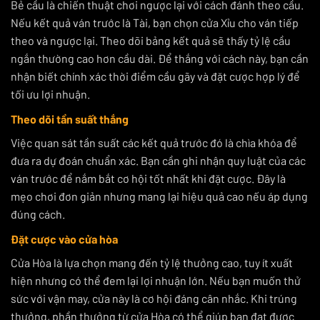
Bẻ cầu là chiến thuật chơi ngược lại với cách đánh theo cầu.
Nếu kết quả ván trước là Tài, bạn chọn cửa Xỉu cho ván tiếp
theo và ngược lại. Theo dõi bảng kết quả sẽ thấy tỷ lệ cầu
ngắn thường cao hơn cầu dài. Để thắng với cách này, bạn cần
nhận biết chính xác thời điểm cầu gãy và đặt cược hợp lý để
tối ưu lợi nhuận.
Theo dõi tần suất thắng
Việc quan sát tần suất các kết quả trước đó là chìa khóa để
đưa ra dự đoán chuẩn xác. Bạn cần ghi nhận quy luật của các
ván trước để nắm bắt cơ hội tốt nhất khi đặt cược. Đây là
mẹo chơi đơn giản nhưng mang lại hiệu quả cao nếu áp dụng
đúng cách.
Đặt cược vào cửa hòa
Cửa Hòa là lựa chọn mang đến tỷ lệ thưởng cao, tuy ít xuất
hiện nhưng có thể đem lại lợi nhuận lớn. Nếu bạn muốn thử
sức với vận may, cửa này là cơ hội đáng cân nhắc. Khi trúng
thưởng, phần thưởng từ cửa Hòa có thể giúp bạn đạt được