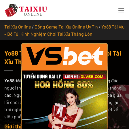
Skip
to
content
Tài Xỉu Online
/
Cổng Game Tài Xỉu Online Uy Tín
/
Yo88 Tài Xỉu
– Bỏ Túi Kinh Nghiệm Chơi Tài Xỉu Thắng Lớn
Yo88 Tài Xỉu – Bỏ Túi Kinh Nghiệm Chơi Tài
×
Xỉu Thắng Lớn
Yo88 tài xỉu
là một trong những trò chơi thu hút đông đảo
người tham gia nhờ cách chơi dễ hiểu và cơ hội chiến thắng
cao. Người dùng sẽ được tận hưởng sự kết hợp hài hòa giữa
lối chơi cổ điển và các tính năng cải tiến hiện đại, mang lại
trải nghiệm mới lạ. Cùng
Tài Xỉu Online
tìm hiểu chi tiết về
siêu phẩm game này ngay sau đây!
Giới thiệu đôi nét về Yo88 tài xỉu