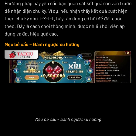
Phương pháp này yêu cầu bạn quan sát kết quả các ván trước
để nhận diện chu kỳ. Ví dụ, nếu nhận thấy kết quả xuất hiện
theo chu kỳ như T-X-T-T, hãy tận dụng cơ hội để đặt cược
theo. Đây là cách chơi thông minh, được nhiều hội viên áp
dụng và đạt hiệu quả cao.
Mẹo bẻ cầu – Đánh ngược xu hướng
Mẹo bẻ cầu – Đánh ngược xu hướng