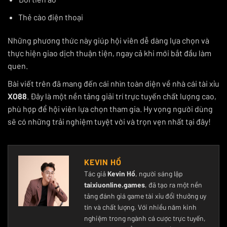
Thẻ cào điện thoại
Những phương thức này giúp hội viên dễ dàng lựa chọn và
thực hiện giao dịch thuận tiện, ngay cả khi mới bắt đầu làm
quen.
Bài viết trên đã mang đến cái nhìn toàn diện về nhà cái tài xỉu
XO88
. Đây là một nền tảng giải trí trực tuyến chất lượng cao,
phù hợp để hội viên lựa chọn tham gia. Hy vọng người dùng
sẽ có những trải nghiệm tuyệt vời và trọn vẹn nhất tại đây!
KEVIN HỒ
Tác giả
Kevin Hồ
, người sáng lập
taixiuonline.games
, đã tạo ra một nền
tảng đánh giá game tài xỉu đổi thưởng uy
tín và chất lượng. Với nhiều năm kinh
nghiệm trong ngành cá cược trực tuyến,