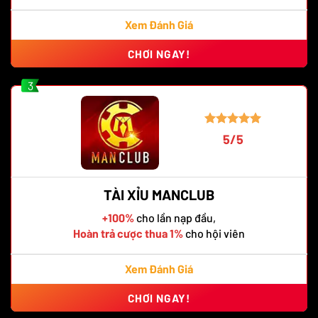
Xem Đánh Giá
CHƠI NGAY!
3
5/5
TÀI XỈU MANCLUB
+100%
cho lần nạp đầu,
Hoàn trả cược thua 1%
cho hội viên
Xem Đánh Giá
CHƠI NGAY!