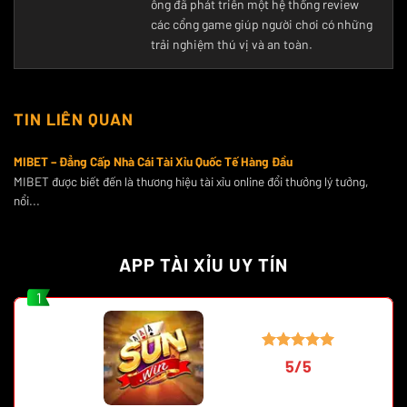
ông đã phát triển một hệ thống review
các cổng game giúp người chơi có những
trải nghiệm thú vị và an toàn.
TIN LIÊN QUAN
MIBET – Đẳng Cấp Nhà Cái Tài Xỉu Quốc Tế Hàng Đầu
MIBET được biết đến là thương hiệu tài xỉu online đổi thưởng lý tưởng,
nổi...
APP TÀI XỈU UY TÍN
1
5/5