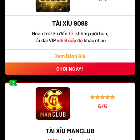
TÀI XỈU GO88
Hoàn trả lên đến
1%
không giới hạn,
Ưu đãi VIP
với 6 cấp độ
khác nhau
Xem Đánh Giá
CHƠI NGAY!
3
5/5
TÀI XỈU MANCLUB