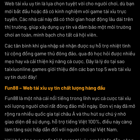
Web tài xỉu uy tín là lựa chọn tuyệt vời cho người chơi, dù bạn
mới bắt đầu hoặc đã có kinh nghiệm với game tài xỉu trực
tuyến. Các nhà cái này đã có thời gian hoạt động lâu dài trên
thị trường, giúp xây dựng uy tín và đảm bảo một môi trường
chơi an toàn, minh bạch cho tất cả hội viên.
Các tân binh khi gia nhập sẽ nhận được sự hỗ trợ nhiệt tình
từ cộng đồng game thủ đông đảo, qua đó học hỏi được nhiều
mẹo hay và cải thiện kỹ năng cá cược. Đây là lý do tại sao
taixiuonline.games giới thiệu đến các bạn top 5 web tài xỉu
uy tín dưới đây!
Fun88 – Web tài xỉu uy tín chất lượng hàng đầu
Fun88 là một nhà cái nổi tiếng trong lĩnh vực cá cược tài xỉu
với lượng người chơi rất đông đảo mỗi ngày. Đơn vị này đã mở
rộng ra nhiều quốc gia tại châu Á và thu hút sự chú ý nhờ
giao diện dễ sử dụng, hỗ trợ tiếng Việt 100%, điều này càng
làm tăng sức hấp dẫn đối với người chơi tại Việt Nam.