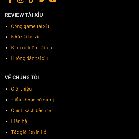
REVIEW TÀI XỈU
Cổng game tài xỉu
Nhà cái tài xỉu
Kinh nghiệm tài xỉu
Hướng dẫn tài xỉu
VỀ CHÚNG TÔI
Giới thiệu
Điều khoản sử dụng
Chính sách bảo mật
Liên hệ
Tác giả Kevin Hồ