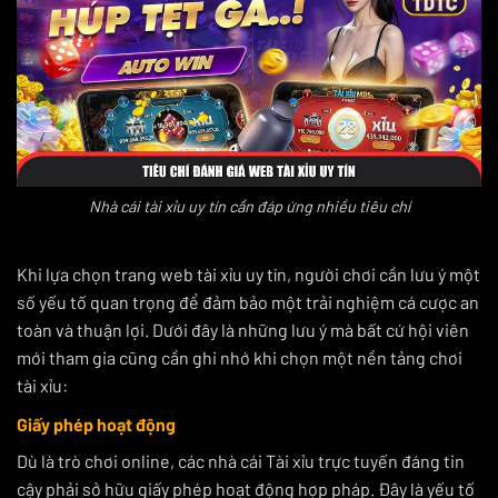
Nhà cái tài xỉu uy tín cần đáp ứng nhiều tiêu chí
Khi lựa chọn trang web tài xỉu uy tín, người chơi cần lưu ý một
số yếu tố quan trọng để đảm bảo một trải nghiệm cá cược an
toàn và thuận lợi. Dưới đây là những lưu ý mà bất cứ hội viên
mới tham gia cũng cần ghi nhớ khi chọn một nền tảng chơi
tài xỉu:
Giấy phép hoạt động
Dù là trò chơi online, các nhà cái Tài xỉu trực tuyến đáng tin
cậy phải sở hữu giấy phép hoạt động hợp pháp. Đây là yếu tố