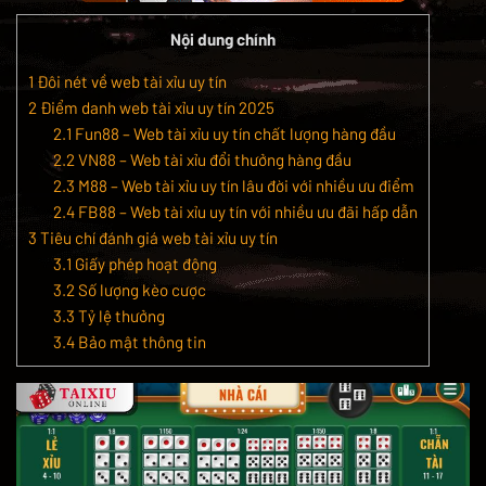
Nội dung chính
1
Đôi nét về web tài xỉu uy tín
2
Điểm danh web tài xỉu uy tín 2025
2.1
Fun88 – Web tài xỉu uy tín chất lượng hàng đầu
2.2
VN88 – Web tài xỉu đổi thưởng hàng đầu
2.3
M88 – Web tài xỉu uy tín lâu đời với nhiều ưu điểm
2.4
FB88 – Web tài xỉu uy tín với nhiều ưu đãi hấp dẫn
3
Tiêu chí đánh giá web tài xỉu uy tín
3.1
Giấy phép hoạt động
3.2
Số lượng kèo cược
3.3
Tỷ lệ thưởng
3.4
Bảo mật thông tin