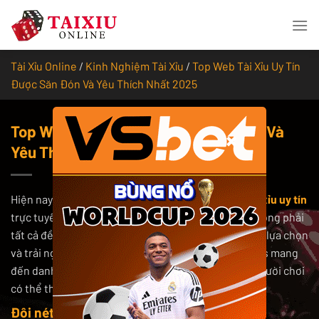
Skip
to
content
Tài Xỉu Online
/
Kinh Nghiệm Tài Xỉu
/
Top Web Tài Xỉu Uy Tín
Được Săn Đón Và Yêu Thích Nhất 2025
Top Web Tài Xỉu Uy Tín Được Săn Đón Và
×
Yêu Thích Nhất 2025
Hiện nay, trên thị trường có rất nhiều trang
web tài xỉu uy tín
trực tuyến, tuy nhiên người chơi cần cẩn trọng vì không phải
tất cả đều đáng tin cậy. Để giúp người dùng dễ dàng lựa chọn
và trải nghiệm một cách an toàn, taixiuonline.games mang
đến danh sách các nhà cái uy tín và chất lượng để người chơi
có thể tham gia tự tin và dễ dàng giành chiến thắng.
Đôi nét về web tài xỉu uy tín