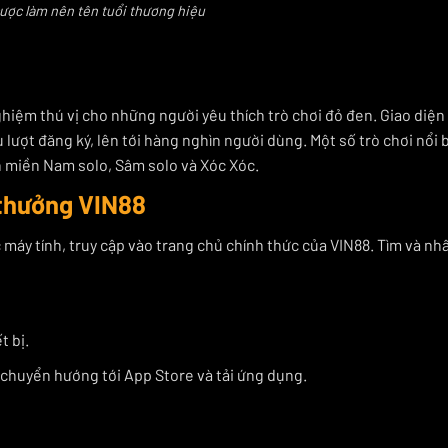
ược làm nên tên tuổi thương hiệu
hiệm thú vị cho những người yêu thích trò chơi đỏ đen. Giao diện
lượt đăng ký, lên tới hàng nghìn người dùng. Một số trò chơi nổi 
n miền Nam solo, Sâm solo và Xóc Xóc.
 thưởng VIN88
 máy tính, truy cập vào trang chủ chính thức của VIN88. Tìm và nh
t bị.
 chuyển hướng tới App Store và tải ứng dụng.