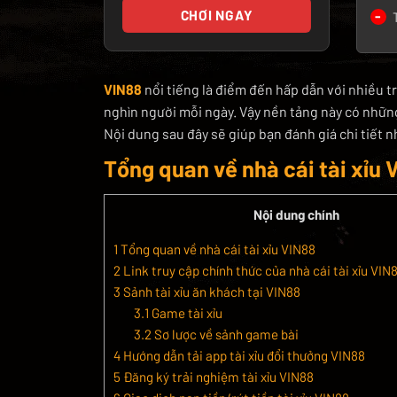
CHƠI NGAY
VIN88
nổi tiếng là điểm đến hấp dẫn với nhiều tr
nghìn người mỗi ngày. Vậy nền tảng này có nhữ
Nội dung sau đây sẽ giúp bạn đánh giá chi tiết n
Tổng quan về nhà cái tài xỉu 
Nội dung chính
1
Tổng quan về nhà cái tài xỉu VIN88
2
Link truy cập chính thức của nhà cái tài xỉu VIN
3
Sảnh tài xỉu ăn khách tại VIN88
3.1
Game tài xỉu
3.2
Sơ lược về sảnh game bài
4
Hướng dẫn tải app tài xỉu đổi thưởng VIN88
5
Đăng ký trải nghiệm tài xỉu VIN88