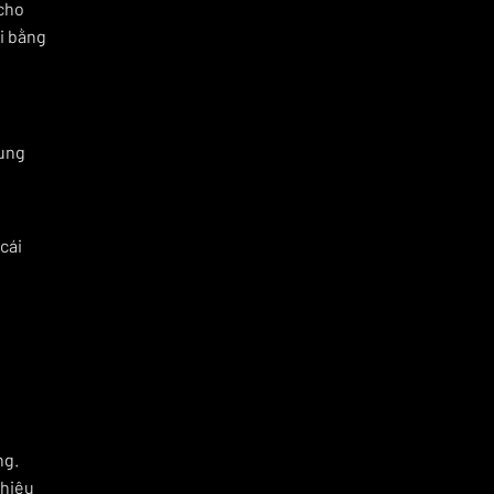
 cho
i bằng
cung
cái
ng.
 hiệu