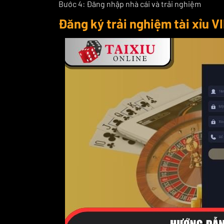
Bước 4: Đăng nhập nhà cái và trải nghiệm
Đăng ký trải nghiệm tài xỉu V