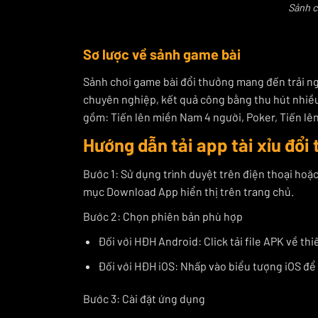
Sảnh c
Sơ lược về sảnh game bài
Sảnh chơi game bài đổi thưởng mang đến trải ng
chuyên nghiệp, kết quả công bằng thu hút nhiều 
gồm: Tiến lên miền Nam 4 người, Poker, Tiến lê
Hướng dẫn tải app tài xỉu đổi
Bước 1: Sử dụng trình duyệt trên điện thoại hoặc
mục Download App hiển thị trên trang chủ.
Bước 2: Chọn phiên bản phù hợp
Đối với HĐH Android: Click tải file APK về thiế
Đối với HĐH iOS: Nhấp vào biểu tượng iOS để
Bước 3: Cài đặt ứng dụng