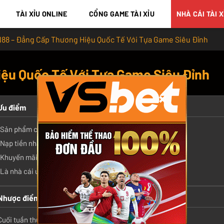
TÀI XỈU ONLINE
CỔNG GAME TÀI XỈU
NHÀ CÁI TÀI X
N88 – Đẳng Cấp Thương Hiệu Quốc Tế Với Tựa Game Siêu Đỉnh
ệu Quốc Tế Với Tựa Game Siêu Đỉnh
×
Ưu điểm
Sản phẩm cược tài xỉu đa dạng
Nạp tiền nhanh chóng, tối đa 5 phút
Khuyến mãi hấp dẫn
Là nhà cái uy tín được cấp phép hoạt động
Nhược điểm
Cuối tuần thường rút tiền hơi lâu