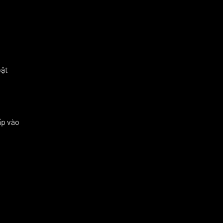
bật
ấp vào