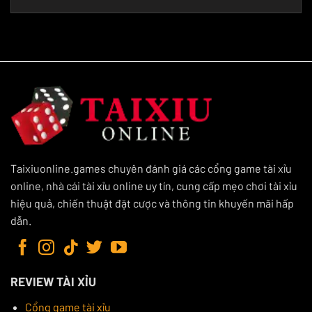
Taixiuonline.games chuyên đánh giá các cổng game tài xỉu
online, nhà cái tài xỉu online uy tín, cung cấp mẹo chơi tài xỉu
hiệu quả, chiến thuật đặt cược và thông tin khuyến mãi hấp
dẫn.
REVIEW TÀI XỈU
Cổng game tài xỉu