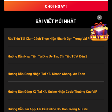
CHƠI NGAY!
✕
BÀI VIẾT MỚI NHẤT
Rút Tiền Tài Xỉu – Cách Thực Hiện Nhanh Gọn Trong Vài Phút
Hướng Dẫn Nạp Tiền Tài Xỉu Uy Tín, Chi Tiết Từ A Đến Z
Hướng Dẫn Đăng Nhập Tài Xỉu Nhanh Chóng, An Toàn
Hướng Dẫn Đăng Ký Tài Xỉu Online Nhận Code Thưởng Cực VIP
Hướng Dẫn Tải App Tài Xỉu Online Gói Gọn Trong 4 Bước