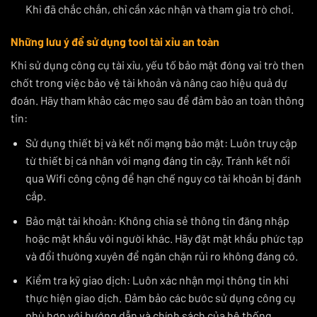
Khi đã chắc chắn, chỉ cần xác nhận và tham gia trò chơi.
Những lưu ý để sử dụng tool tài xỉu an toàn
Khi sử dụng công cụ tài xỉu, yếu tố bảo mật đóng vai trò then
chốt trong việc bảo vệ tài khoản và nâng cao hiệu quả dự
đoán. Hãy tham khảo các mẹo sau để đảm bảo an toàn thông
tin:
Sử dụng thiết bị và kết nối mạng bảo mật: Luôn truy cập
từ thiết bị cá nhân với mạng đáng tin cậy. Tránh kết nối
qua Wifi công cộng để hạn chế nguy cơ tài khoản bị đánh
cắp.
Bảo mật tài khoản: Không chia sẻ thông tin đăng nhập
hoặc mật khẩu với người khác. Hãy đặt mật khẩu phức tạp
và đổi thường xuyên để ngăn chặn rủi ro không đáng có.
Kiểm tra kỹ giao dịch: Luôn xác nhận mọi thông tin khi
thực hiện giao dịch. Đảm bảo các bước sử dụng công cụ
phù hợp với hướng dẫn và chính sách của hệ thống.