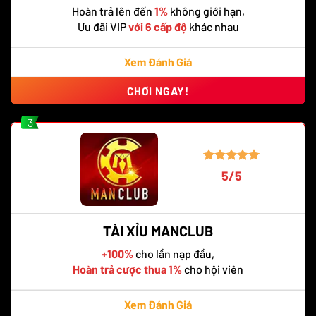
Hoàn trả lên đến
1%
không giới hạn,
Ưu đãi VIP
với 6 cấp độ
khác nhau
Xem Đánh Giá
CHƠI NGAY!
3
5/5
TÀI XỈU MANCLUB
+100%
cho lần nạp đầu,
Hoàn trả cược thua 1%
cho hội viên
Xem Đánh Giá