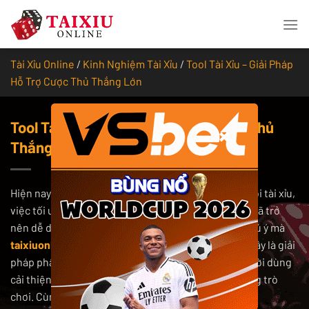
Skip
to
content
Tài Xỉu Online
/
Kinh Nghiệm Tài Xỉu
/
Tool Tài Xỉu – Giải Pháp
Hỗ Trợ Cược Thủ Thắng Lớn
Tool Tài Xỉu – Giải Pháp Hỗ Trợ Cược Thủ
×
Thắng Lớn
Hiện nay, với sự xuất hiện của các công cụ hỗ trợ chơi tài xỉu,
việc tối ưu hóa chiến thuật để nâng cao tỷ lệ thắng đã trở
nên dễ dàng hơn. Một trong những công cụ đáng chú ý mà
taixiuonline.games
giới thiệu chính là
tool tài xỉu
. Đây là giải
pháp phân tích và đưa ra gợi ý chiến lược, hỗ trợ người dùng
cải thiện kỹ năng và tăng khả năng chiến thắng trong trò
chơi. Cùng tìm hiểu ngay!