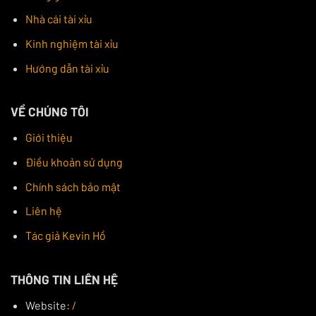
Nhà cái tài xỉu
Kinh nghiệm tài xỉu
Hướng dẫn tài xỉu
VỀ CHÚNG TÔI
Giới thiệu
Điều khoản sử dụng
Chính sách bảo mật
Liên hệ
Tác giả Kevin Hồ
THÔNG TIN LIÊN HỆ
Website:
/