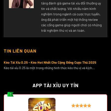
tảng đánh giá game tài xỉu đổi thưởng uy
tín và chất lượng. Với nhiều năm kinh
nghiệm trong ngành cá cược trực tuyến,
ông đã phát triển một hệ thống review
các cổng game giúp người chơi có những
trải nghiệm thú vị và an toàn.
TIN LIÊN QUAN
Kèo Tài Xỉu 0.25 – Kèo Hot Nhất Cho Cộng Đồng Cược Thủ 2025
Kèo tài xỉu 0.25 là một trong những hình thức kèo thú vị và kịch...
APP TÀI XỈU UY TÍN
1