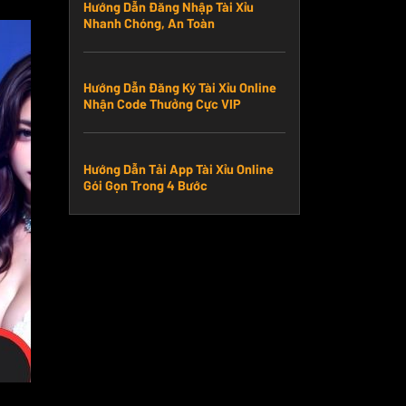
Hướng Dẫn Đăng Nhập Tài Xỉu
Nhanh Chóng, An Toàn
Hướng Dẫn Đăng Ký Tài Xỉu Online
Nhận Code Thưởng Cực VIP
Hướng Dẫn Tải App Tài Xỉu Online
Gói Gọn Trong 4 Bước