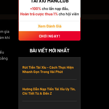
TÀI XỈU MANCLUB
+100%
cho lần nạp đầu,
Hoàn trả cược thua 1%
cho hội viên
Xem Đánh Giá
am gia
CHƠI NGAY!
âm khi
BÀI VIẾT MỚI NHẤT
iều
 bằng
Rút Tiền Tài Xỉu – Cách Thực Hiện
Nhanh Gọn Trong Vài Phút
Hướng Dẫn Nạp Tiền Tài Xỉu Uy Tín,
Chi Tiết Từ A Đến Z