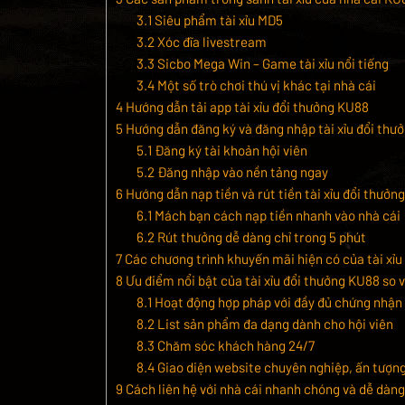
3.1
Siêu phẩm tài xỉu MD5
3.2
Xóc đĩa livestream
3.3
Sicbo Mega Win – Game tài xỉu nổi tiếng
3.4
Một số trò chơi thú vị khác tại nhà cái
4
Hướng dẫn tải app tài xỉu đổi thưởng KU88
5
Hướng dẫn đăng ký và đăng nhập tài xỉu đổi thư
5.1
Đăng ký tài khoản hội viên
5.2
Đăng nhập vào nền tảng ngay
6
Hướng dẫn nạp tiền và rút tiền tài xỉu đổi thưởn
6.1
Mách bạn cách nạp tiền nhanh vào nhà cái
6.2
Rút thưởng dễ dàng chỉ trong 5 phút
7
Các chương trình khuyến mãi hiện có của tài xỉ
8
Ưu điểm nổi bật của tài xỉu đổi thưởng KU88 so vớ
8.1
Hoạt động hợp pháp với đầy đủ chứng nhận 
8.2
List sản phẩm đa dạng dành cho hội viên
8.3
Chăm sóc khách hàng 24/7
8.4
Giao diện website chuyên nghiệp, ấn tượn
9
Cách liên hệ với nhà cái nhanh chóng và dễ dàng