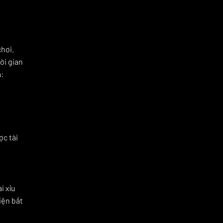
chơi.
ời gian
m:
ợc tài
i xỉu
iện bắt