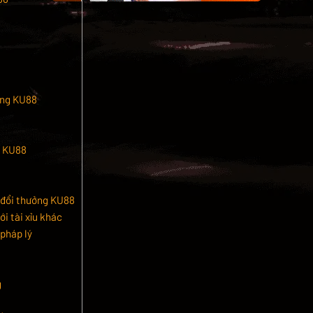
ởng KU88
g KU88
u đổi thưởng KU88
i tài xỉu khác
pháp lý
g