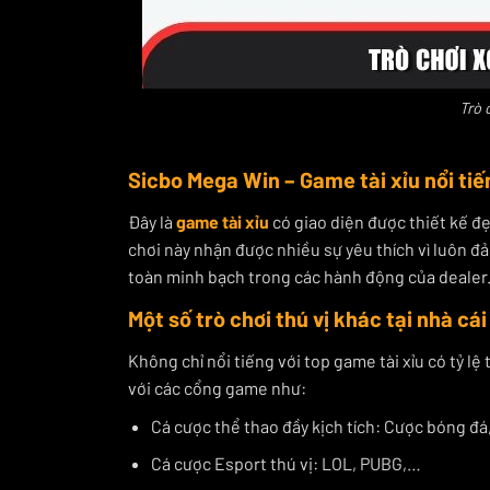
Trò 
Sicbo Mega Win – Game tài xỉu nổi tiế
Đây là
game tài xỉu
có giao diện được thiết kế đẹ
chơi này nhận được nhiều sự yêu thích vì luôn 
toàn minh bạch trong các hành động của dealer
Một số trò chơi thú vị khác tại nhà cái
Không chỉ nổi tiếng với top game tài xỉu có tỷ l
với các cổng game như:
Cá cược thể thao đầy kịch tích: Cược bóng đá
Cá cược Esport thú vị: LOL, PUBG,…