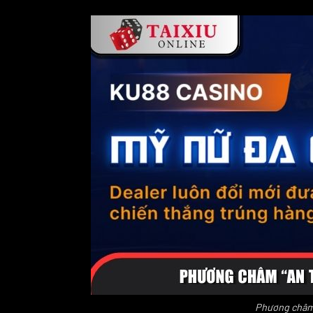
Phương châm 