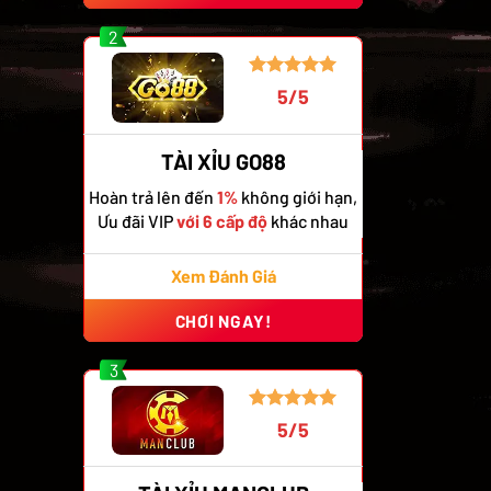
2
5/5
TÀI XỈU GO88
Hoàn trả lên đến
1%
không giới hạn,
Ưu đãi VIP
với 6 cấp độ
khác nhau
Xem Đánh Giá
CHƠI NGAY!
3
5/5