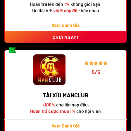
Hoàn trả lên đến
1%
không giới hạn,
Ưu đãi VIP
với 6 cấp độ
khác nhau
Xem Đánh Giá
CHƠI NGAY!
3
5/5
TÀI XỈU MANCLUB
+100%
cho lần nạp đầu,
Hoàn trả cược thua 1%
cho hội viên
Xem Đánh Giá