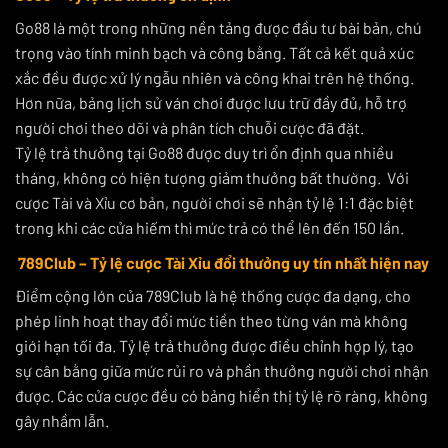
Go88 là một trong những nền tảng được đầu tư bài bản, chú
trọng vào tính minh bạch và công bằng. Tất cả kết quả xúc
xắc đều được xử lý ngẫu nhiên và công khai trên hệ thống.
Hơn nữa, bảng lịch sử ván chơi được lưu trữ đầy đủ, hỗ trợ
người chơi theo dõi và phân tích chuỗi cược đã đặt.
Tỷ lệ trả thưởng tại Go88 được duy trì ổn định qua nhiều
tháng, không có hiện tượng giảm thưởng bất thường. Với
cược Tài và Xỉu cơ bản, người chơi sẽ nhận tỷ lệ 1:1 đặc biệt
trong khi các cửa hiếm thì mức trả có thể lên đến 150 lần.
789Club – Tỷ lệ cược Tài Xỉu đổi thưởng uy tín nhất hiện nay
Điểm cộng lớn của 789Club là hệ thống cược đa dạng, cho
phép linh hoạt thay đổi mức tiền theo từng ván mà không
giới hạn tối đa. Tỷ lệ trả thưởng được điều chỉnh hợp lý, tạo
sự cân bằng giữa mức rủi ro và phần thưởng người chơi nhận
được. Các cửa cược đều có bảng hiển thị tỷ lệ rõ ràng, không
gây nhầm lẫn.