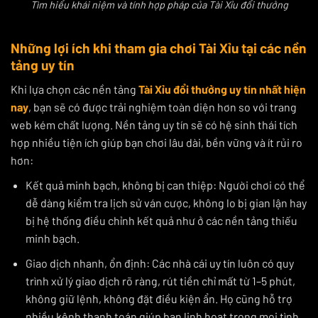
Tìm hiểu khái niệm và tính hợp pháp của Tài Xỉu đổi thưởng
Những lợi ích khi tham gia chơi Tài Xỉu tại các nền
tảng uy tín
Khi lựa chọn các nền tảng
Tài Xỉu đổi thưởng uy tín nhất hiện
nay
, bạn sẽ có được trải nghiệm toàn diện hơn so với trang
web kém chất lượng. Nền tảng uy tín sẽ có hệ sinh thái tích
hợp nhiều tiện ích giúp bạn chơi lâu dài, bền vững và ít rủi ro
hơn:
Kết quả minh bạch, không bị can thiệp: Người chơi có thể
dễ dàng kiểm tra lịch sử ván cược, không lo bị gian lận hay
bị hệ thống điều chỉnh kết quả như ở các nền tảng thiếu
minh bạch.
Giao dịch nhanh, ổn định: Các nhà cái uy tín luôn có quy
trình xử lý giao dịch rõ ràng, rút tiền chỉ mất từ 1–5 phút,
không giữ lệnh, không đặt điều kiện ẩn. Họ cũng hỗ trợ
nhiều kênh thanh toán giúp bạn linh hoạt trong mọi tình