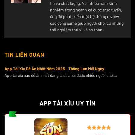
tín và chất lượng. Với nhiều năm kinh
nghiệm trong ngành cá cược trực tuyến,
ông đã phát triển một hệ thống review
các cổng game giúp người chơi có những
trải nghiệm thú vị và an toàn.
TIN LIÊN QUAN
App Tài Xỉu Dễ Ăn Nhất Năm 2025 – Thắng Lớn Mỗi Ngày
App tài xỉu nào dễ ăn nhất đang là câu hỏi được nhiều người chơi...
APP TÀI XỈU UY TÍN
1