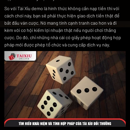
So với Tài Xỉu demo là hình thức không cần nạp tiền thì với
cách chơi này, bạn sẽ phải thực hiện giao dịch tiền thật để
bắt đầu ván cược. Nó mang tính cạnh tranh cao hơn và đi
kèm với cơ hội kiếm lợi nhuận thật nếu người chơi thắng
cược. Do đó, chỉ những nhà cái có giấy phép hoạt động hợp
pháp mới được phép tổ chức và cung cấp dịch vụ này.