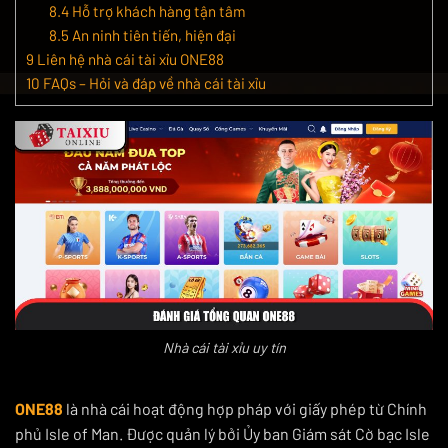
8.4
Hỗ trợ khách hàng tận tâm
8.5
An ninh tiên tiến, hiện đại
9
Liên hệ nhà cái tài xỉu ONE88
10
FAQs – Hỏi và đáp về nhà cái tài xỉu
Nhà cái tài xỉu uy tín
ONE88
là nhà cái hoạt động hợp pháp với giấy phép từ Chính
phủ Isle of Man. Được quản lý bởi Ủy ban Giám sát Cờ bạc Isle