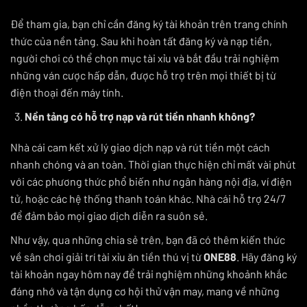
Để tham gia, bạn chỉ cần đăng ký tài khoản trên trang chính
thức của nền tảng. Sau khi hoàn tất đăng ký và nạp tiền,
người chơi có thể chọn mục tài xỉu và bắt đầu trải nghiệm
những ván cược hấp dẫn, được hỗ trợ trên mọi thiết bị từ
điện thoại đến máy tính.
Nền tảng có hỗ trợ nạp và rút tiền nhanh không?
Nhà cái cam kết xử lý giao dịch nạp và rút tiền một cách
nhanh chóng và an toàn. Thời gian thực hiện chỉ mất vài phút
với các phương thức phổ biến như ngân hàng nội địa, ví điện
tử, hoặc các hệ thống thanh toán khác. Nhà cái hỗ trợ 24/7
để đảm bảo mọi giao dịch diễn ra suôn sẻ.
Như vậy, qua những chia sẻ trên, bạn đã có thêm kiến thức
về sân chơi giải trí tài xỉu ăn tiền thú vị từ
ONE88
. Hãy đăng ký
tài khoản ngay hôm nay để trải nghiệm những khoảnh khắc
đáng nhớ và tận dụng cơ hội thử vận may, mang về những