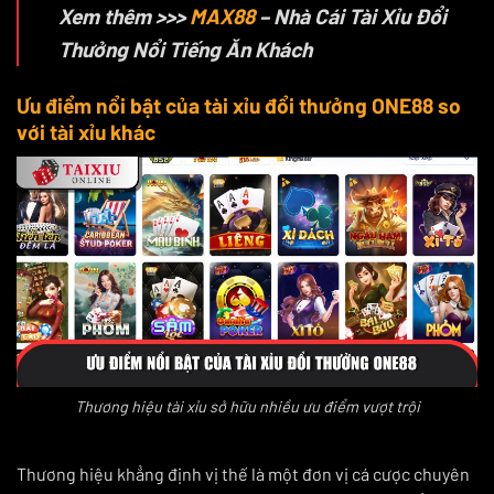
Xem thêm >>>
MAX88
– Nhà Cái Tài Xỉu Đổi
Thưởng Nổi Tiếng Ăn Khách
Ưu điểm nổi bật của tài xỉu đổi thưởng ONE88 so
với tài xỉu khác
Thương hiệu tài xỉu sở hữu nhiều ưu điểm vượt trội
Thương hiệu khẳng định vị thế là một đơn vị cá cược chuyên