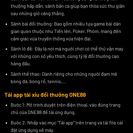
thưởng hấp dẫn, sảnh bắn cá giúp bạn thỏa sức thư giãn
sau những giờ căng thẳng.
Sảnh bài đổi thưởng: Bao gồm nhiều tựa game bài dân
gian quen thuộc như Tiến lên, Poker, Phỏm, mang đến
cảm giác vừa truyền thống vừa hiện đại.
Sảnh lô đề: Đây là nơi mà người chơi có thể thử vận may
với những con số yêu thích, cùng tỷ lệ đổi thưởng cao
hàng đầu.
Sảnh thể thao: Dành riêng cho những người đam mê
bóng đá, bóng rổ, tennis,…
Tải app tài xỉu đổi thưởng ONE88
Bước 1: Mở trình duyệt trên điện thoại, vào đúng trang
chủ của ONE88 để tải ứng dụng.
Bước 2: Nhấp vào mục “Tải app” trên trang và tải file cài
đặt ứng dụng về máy.