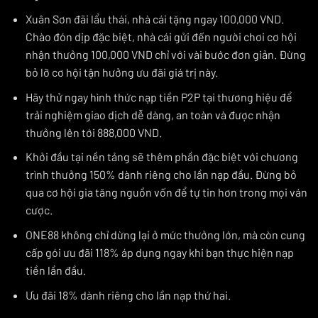
Xuân Sơn đãi lẩu thái, nhà cái tặng ngay 100,000 VND.
Chào đón dịp đặc biệt, nhà cái gửi đến người chơi cơ hội
nhận thưởng 100,000 VND chỉ với vài bước đơn giản. Đừng
bỏ lỡ cơ hội tận hưởng ưu đãi giá trị này.
Hãy thử ngay hình thức nạp tiền P2P tại thương hiệu để
trải nghiệm giao dịch dễ dàng, an toàn và được nhận
thưởng lên tới 888,000 VND.
Khởi đầu tại nền tảng sẽ thêm phần đặc biệt với chương
trình thưởng 150% dành riêng cho lần nạp đầu. Đừng bỏ
qua cơ hội gia tăng nguồn vốn để tự tin hơn trong mọi ván
cược.
ONE88 không chỉ dừng lại ở mức thưởng lớn, mà còn cung
cấp gói ưu đãi 118% áp dụng ngay khi bạn thực hiện nạp
tiền lần đầu.
Ưu đãi 18% dành riêng cho lần nạp thứ hai.