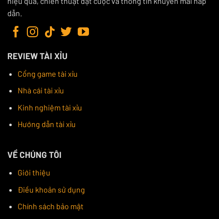
hiệu quả, chiến thuật đặt cược và thông tin khuyến mãi hấp
dẫn.
REVIEW TÀI XỈU
Cổng game tài xỉu
Nhà cái tài xỉu
Kinh nghiệm tài xỉu
Hướng dẫn tài xỉu
VỀ CHÚNG TÔI
Giới thiệu
Điều khoản sử dụng
Chính sách bảo mật