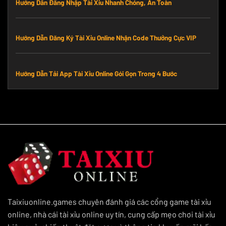
Hướng Dẫn Đăng Nhập Tài Xỉu Nhanh Chóng, An Toàn
Hướng Dẫn Đăng Ký Tài Xỉu Online Nhận Code Thưởng Cực VIP
Hướng Dẫn Tải App Tài Xỉu Online Gói Gọn Trong 4 Bước
Taixiuonline.games chuyên đánh giá các cổng game tài xỉu
online, nhà cái tài xỉu online uy tín, cung cấp mẹo chơi tài xỉu