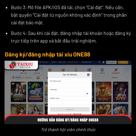
Bước 3: Mở file APK/iOS đã tải, chọn “Cài đặt”. Nếu cần,
bật quyền “Cài đặt từ nguồn không xác định” trong phần
cài đặt bảo mật.
Bước 4: Sau khi cài đặt, đăng nhập tài khoản hoặc đăng ký
trực tiếp trên app và bắt đầu trải nghiệm.
Đăng ký/đăng nhập tài xỉu ONE88
Trở thành hội viên chính thức