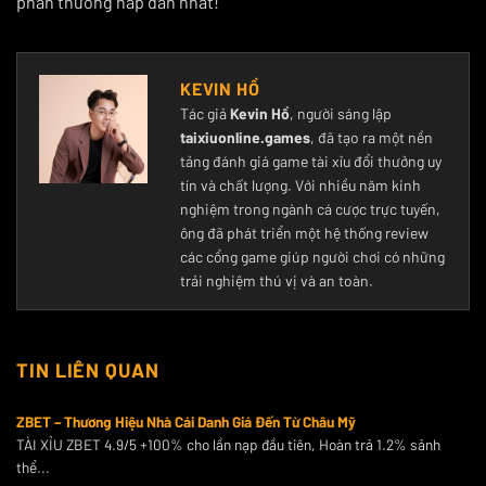
phần thưởng hấp dẫn nhất!
KEVIN HỒ
Tác giả
Kevin Hồ
, người sáng lập
taixiuonline.games
, đã tạo ra một nền
tảng đánh giá game tài xỉu đổi thưởng uy
tín và chất lượng. Với nhiều năm kinh
nghiệm trong ngành cá cược trực tuyến,
ông đã phát triển một hệ thống review
các cổng game giúp người chơi có những
trải nghiệm thú vị và an toàn.
TIN LIÊN QUAN
ZBET – Thương Hiệu Nhà Cái Danh Giá Đến Từ Châu Mỹ
TÀI XỈU ZBET 4.9/5 +100% cho lần nạp đầu tiên, Hoàn trả 1.2% sảnh
thể...