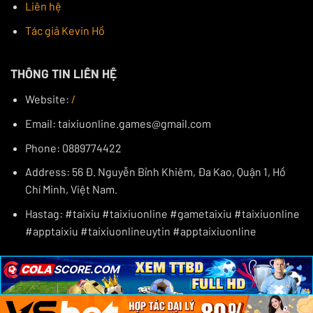
Liên hệ
Tác giả Kevin Hồ
THÔNG TIN LIÊN HỆ
Website:
/
Email:
taixiuonline.games@gmail.com
Phone: 0889774422
Address: 56 Đ. Nguyễn Bỉnh Khiêm, Đa Kao, Quận 1, Hồ
Chí Minh, Việt Nam.
Hastag: #taixiu #taixiuonline #gametaixiu #taixiuonline
#apptaixiu #taixiuonlineuytin #apptaixiuonline
×
×
×
Copyright 2025 © Tài Xỉu Online