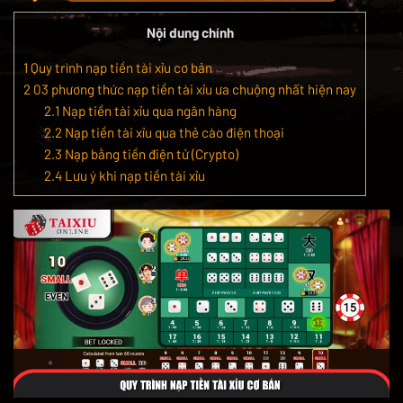
Nội dung chính
1
Quy trình nạp tiền tài xỉu cơ bản
2
03 phương thức nạp tiền tài xỉu ưa chuộng nhất hiện nay
2.1
Nạp tiền tài xỉu qua ngân hàng
2.2
Nạp tiền tài xỉu qua thẻ cào điện thoại
2.3
Nạp bằng tiền điện tử (Crypto)
2.4
Lưu ý khi nạp tiền tài xỉu