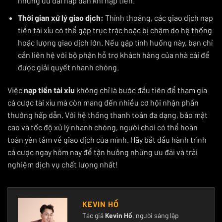
những ưu đãi hấp dẫn khi nạp tiền.
Thời gian xử lý giao dịch:
Thỉnh thoảng, các giao dịch nạp
tiền tài xỉu có thể gặp trục trặc hoặc bị chậm do hệ thống
hoặc lượng giao dịch lớn. Nếu gặp tình huống này, bạn chỉ
cần liên hệ với bộ phận hỗ trợ khách hàng của nhà cái để
được giải quyết nhanh chóng.
Việc
nạp tiền tài xỉu
không chỉ là bước đầu tiên để tham gia
cá cược tài xỉu mà còn mang đến nhiều cơ hội nhận phần
thưởng hấp dẫn. Với hệ thống thanh toán đa dạng, bảo mật
cao và tốc độ xử lý nhanh chóng, người chơi có thể hoàn
toàn yên tâm về giao dịch của mình. Hãy bắt đầu hành trình
cá cược ngay hôm nay để tận hưởng những ưu đãi và trải
nghiệm dịch vụ chất lượng nhất!
KEVIN HỒ
Tác giả
Kevin Hồ
, người sáng lập