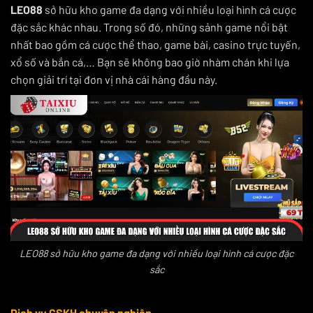
LEO88
sở hữu kho game đa dạng với nhiều loại hình cá cược
đặc sắc khác nhau. Trong số đó, những sảnh game nổi bật
nhất bao gồm cá cược thể thao, game bài, casino trực tuyến,
xổ số và bắn cá,… Bạn sẽ không bao giờ nhàm chán khi lựa
chọn giải trí tại đơn vị nhà cái hàng đầu này.
LEO88 sở hữu kho game đa dạng với nhiều loại hình cá cược đặc
sắc
Dịch vụ CSKH chuyên nghiệp