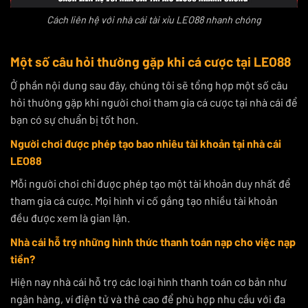
Cách liên hệ với nhà cái tài xỉu LEO88 nhanh chóng
Một số câu hỏi thường gặp khi cá cược tại LEO88
Ở phần nội dung sau đây, chúng tôi sẽ tổng hợp một số câu
hỏi thường gặp khi người chơi tham gia cá cược tại nhà cái để
bạn có sự chuẩn bị tốt hơn.
Người chơi được phép tạo bao nhiêu tài khoản tại nhà cái
LEO88
Mỗi người chơi chỉ được phép tạo một tài khoản duy nhất để
tham gia cá cược. Mọi hình vi cố gắng tạo nhiều tài khoản
đều được xem là gian lận.
Nhà cái hỗ trợ những hình thức thanh toán nạp cho việc nạp
tiền?
Hiện nay nhà cái hỗ trợ các loại hình thanh toán cơ bản như
ngân hàng, ví điện tử và thẻ cao để phù hợp nhu cầu với đa