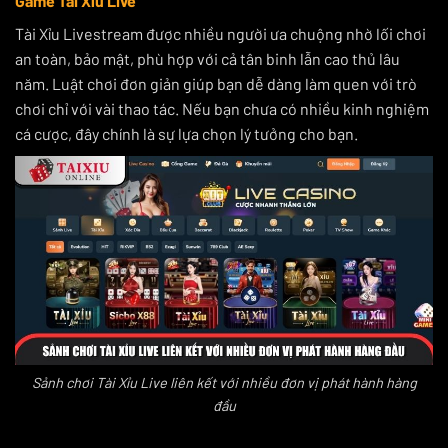
Game Tài Xỉu Live
Tài Xỉu Livestream được nhiều người ưa chuộng nhờ lối chơi
an toàn, bảo mật, phù hợp với cả tân binh lẫn cao thủ lâu
năm. Luật chơi đơn giản giúp bạn dễ dàng làm quen với trò
chơi chỉ với vài thao tác. Nếu bạn chưa có nhiều kinh nghiệm
cá cược, đây chính là sự lựa chọn lý tưởng cho bạn.
Sảnh chơi Tài Xỉu Live liên kết với nhiều đơn vị phát hành hàng
đầu