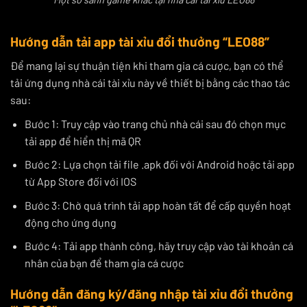
Hướng dẫn tải app tài xỉu đổi thưởng “LEO88”
Để mang lại sự thuận tiện khi tham gia cá cược, bạn có thể
tải ứng dụng nhà cái tài xỉu này về thiết bị bằng các thao tác
sau:
Bước 1: Truy cập vào trang chủ nhà cái sau đó chọn mục
tải app để hiển thị mã QR
Bước 2: Lựa chọn tải file .apk đối với Android hoặc tải app
từ App Store đối với IOS
Bước 3: Chờ quá trình tải app hoàn tất để cấp quyền hoạt
động cho ứng dụng
Bước 4: Tải app thành công, hãy truy cập vào tài khoản cá
nhân của bạn để tham gia cá cược
Hướng dẫn đăng ký/đăng nhập tài xỉu đổi thưởng