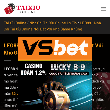
Skip
to
content
Tài Xỉu Online
/
Nhà Cái Tài Xỉu Online Uy Tín
/
LEO88 – Nhà
Cái Tài Xỉu Online Nổi Bật Với Kho Game Khủng
LEO88 – Nhà Cái Tài Xỉu Online Nổi Bật Với
×
Kho Game Khủng
LEO88
đang hoạt động mạnh mẽ trong lĩnh vực cá cược trực
tuyến tại khu vực châu Á và đang có xu hướng mở rộng quy
mô hoạt động hơn nữa trong tương lai. Trong số các dịch vụ
mà đơn vị đang cung cấp, nhà cái này nổi danh nhất với bộ
môn
tài xỉu
hấp dẫn có tỷ lệ thưởng cao, thu hút đông đảo
cược thủ tham gia. Bài viết này sẽ giúp bạn hiểu thêm nhiều
điều mới về nhà cái tài xỉu đẳng cấp này.