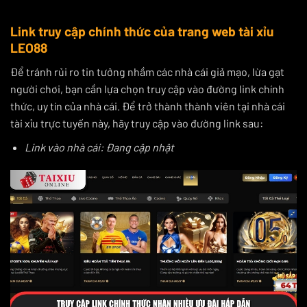
Link truy cập chính thức của trang web tài xỉu
LEO88
Để tránh rủi ro tin tưởng nhầm các nhà cái giả mạo, lừa gạt
người chơi, bạn cần lựa chọn truy cập vào đường link chính
thức, uy tín của nhà cái. Để trở thành thành viên tại nhà cái
tài xỉu trực tuyến này, hãy truy cập vào đường link sau:
Link vào nhà cái: Đang cập nhật