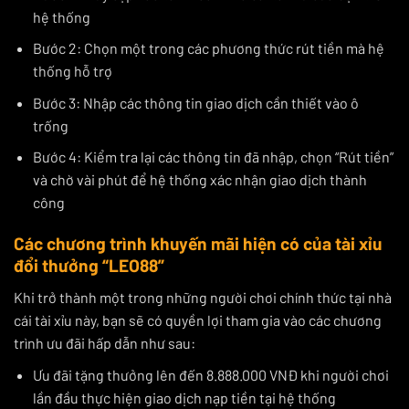
hệ thống
Bước 2: Chọn một trong các phương thức rút tiền mà hệ
thống hỗ trợ
Bước 3: Nhập các thông tin giao dịch cần thiết vào ô
trống
Bước 4: Kiểm tra lại các thông tin đã nhập, chọn “Rút tiền”
và chờ vài phút để hệ thống xác nhận giao dịch thành
công
Các chương trình khuyến mãi hiện có của tài xỉu
đổi thưởng “LEO88”
Khi trở thành một trong những người chơi chính thức tại nhà
cái tài xỉu này, bạn sẽ có quyền lợi tham gia vào các chương
trình ưu đãi hấp dẫn như sau:
Ưu đãi tặng thưởng lên đến 8.888.000 VNĐ khi người chơi
lần đầu thực hiện giao dịch nạp tiền tại hệ thống