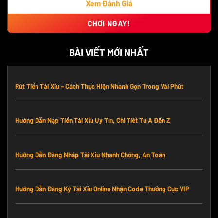
Xem Đánh Giá
CHƠI NGAY!
BÀI VIẾT MỚI NHẤT
Rút Tiền Tài Xỉu – Cách Thực Hiện Nhanh Gọn Trong Vài Phút
Hướng Dẫn Nạp Tiền Tài Xỉu Uy Tín, Chi Tiết Từ A Đến Z
Hướng Dẫn Đăng Nhập Tài Xỉu Nhanh Chóng, An Toàn
Hướng Dẫn Đăng Ký Tài Xỉu Online Nhận Code Thưởng Cực VIP