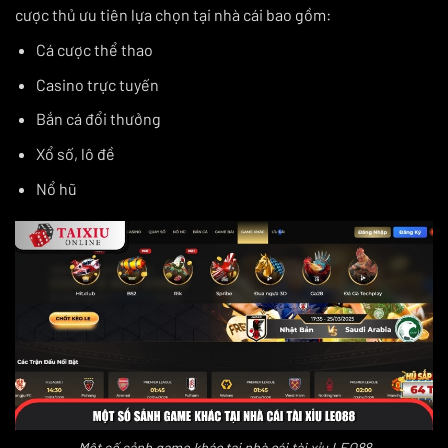
cược thủ ưu tiên lựa chọn tại nhà cái bao gồm:
Cá cược thể thao
Casino trực tuyến
Bắn cá đổi thưởng
Xổ số, lô đề
Nổ hũ
Một số sảnh game khác tại nhà cái tài xỉu LEO88