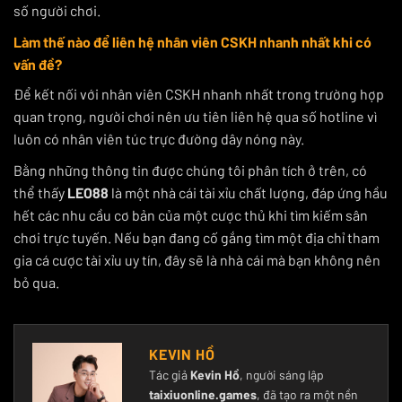
số người chơi.
Làm thế nào để liên hệ nhân viên CSKH nhanh nhất khi có
vấn đề?
Để kết nối với nhân viên CSKH nhanh nhất trong trường hợp
quan trọng, người chơi nên ưu tiên liên hệ qua số hotline vì
luôn có nhân viên túc trực đường dây nóng này.
Bằng những thông tin được chúng tôi phân tích ở trên, có
thể thấy
LEO88
là một nhà cái tài xỉu chất lượng, đáp ứng hầu
hết các nhu cầu cơ bản của một cược thủ khi tìm kiếm sân
chơi trực tuyến. Nếu bạn đang cố gắng tìm một địa chỉ tham
gia cá cược tài xỉu uy tín, đây sẽ là nhà cái mà bạn không nên
bỏ qua.
KEVIN HỒ
Tác giả
Kevin Hồ
, người sáng lập
taixiuonline.games
, đã tạo ra một nền