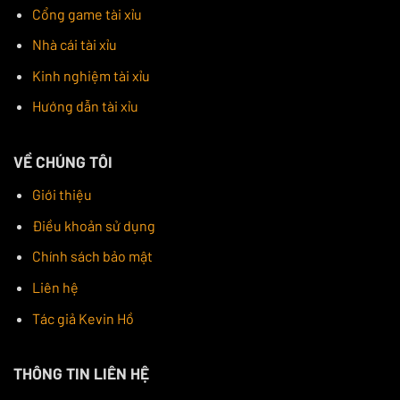
Cổng game tài xỉu
Nhà cái tài xỉu
Kinh nghiệm tài xỉu
Hướng dẫn tài xỉu
VỀ CHÚNG TÔI
Giới thiệu
Điều khoản sử dụng
Chính sách bảo mật
Liên hệ
Tác giả Kevin Hồ
THÔNG TIN LIÊN HỆ