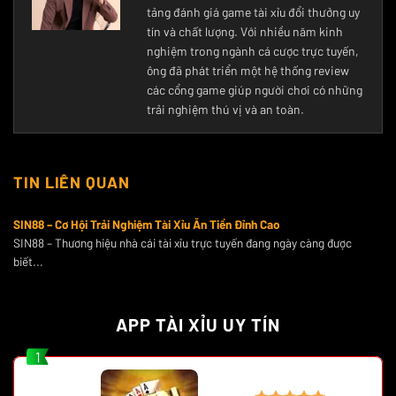
tảng đánh giá game tài xỉu đổi thưởng uy
tín và chất lượng. Với nhiều năm kinh
nghiệm trong ngành cá cược trực tuyến,
ông đã phát triển một hệ thống review
các cổng game giúp người chơi có những
trải nghiệm thú vị và an toàn.
TIN LIÊN QUAN
SIN88 – Cơ Hội Trải Nghiệm Tài Xỉu Ăn Tiền Đỉnh Cao
SIN88 – Thương hiệu nhà cái tài xỉu trực tuyến đang ngày càng được
biết...
APP TÀI XỈU UY TÍN
1