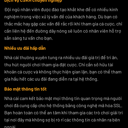
Đội ngũ nhân viên được đào tạo khắt khe để có nhiều kinh
nghiệm trong việc xử lý vấn đề của khách hàng. Dù bạn có
thắc mắc hay gặp các vấn đề rắc rối khi tham gia cá cược, chỉ
cần liên hệ đến đường dây nóng sẽ luôn có nhân viên hỗ trợ
sẵn sàng tư vấn cho bạn.
Nhiều ưu đãi hấp dẫn
Nhà cái thường xuyên tung ra nhiều ưu đãi giá trị để tri ân,
thu hút người chơi tham gia đặt cược. Chỉ cần sở hữu tài
khoản cá cược và không thực hiện gian lận, bạn có thể tham
gia hầu hết các ưu đãi đang diễn ra tại hệ thống.
Bảo mật thông tin tốt
Nhà cái cam kết bảo mật mọi thông tin quan trọng mà người
chơi đã cung cấp cho hệ thống bằng công nghệ mã hóa SSL.
Bạn hoàn toàn có thể an tâm khi tham gia các trò chơi giải trí
tại nơi đây mà không sợ bị rò rỉ các thông tin cá nhân ra bên
ngoài.