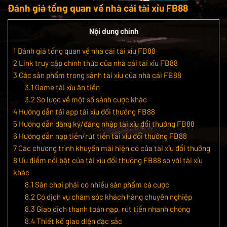
Đánh giá tổng quan về nhà cái tài xỉu FB88
Nội dung chính
1
Đánh giá tổng quan về nhà cái tài xỉu FB88
2
Link truy cập chính thức của nhà cái tài xỉu FB88
3
Các sản phẩm trong sảnh tài xỉu của nhà cái FB88
3.1
Game tài xỉu ăn tiền
3.2
Sơ lược về một số sảnh cược khác
4
Hướng dẫn tải app tài xỉu đổi thưởng FB88
5
Hướng dẫn đăng ký/đăng nhập tài xỉu đổi thưởng FB88
6
Hướng dẫn nạp tiền/rút tiền tài xỉu đổi thưởng FB88
7
Các chương trình khuyến mãi hiện có của tài xỉu đổi thưởng
8
Ưu điểm nổi bật của tài xỉu đổi thưởng FB88 so với tài xỉu
khác
8.1
Sân chơi phải có nhiều sản phẩm cá cược
8.2
Có dịch vụ chăm sóc khách hàng chuyên nghiệp
8.3
Giao dịch thanh toán nạp, rút tiền nhanh chóng
8.4
Thiết kế giao diện đặc sắc