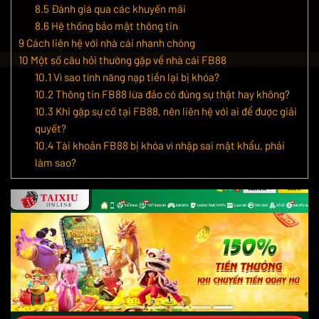
8.5
Đánh giá qua các khuyến mãi
8.6
Hệ thống bảo mật thông tin
9
Cách liên hệ với nhà cái nhanh chóng
10
Một số câu hỏi thường gặp về nhà cái FB88
10.1
Vì sao tính năng nạp tiền lại bị khóa?
10.2
Thông tin FB88 lừa đảo có đúng sự thật hay không?
10.3
Khi gặp sự cố tại FB88, nên liên hệ với ai để được giải
quyết?
10.4
Tài khoản FB88 bị khóa vì nhập sai mật khẩu, phải
làm sao?