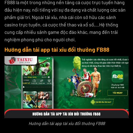
FB88 là một trong những nền tảng cá cược trực tuyến hàng
đầu hiện nay, nổi tiếng với sự đa dạng và chất lượng các sản
phẩm giải trí. Ngoài tài xỉu, nhà cái còn sở hữu các sảnh
casino trực tuyến, cá cược thể thao và xổ số,…Hệ thống
cung cấp nhiều sảnh game độc đáo khác, mang đến trải
nghiệm phong phú cho người chơi.
Hướng dẫn tải app tài xỉu đổi thưởng FB88
Hướng dẫn tải app tài xỉu đổi thưởng FB88