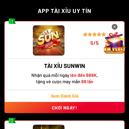
APP TÀI XỈU UY TÍN
1
✕
5/5
TÀI XỈU SUNWIN
Nhận quà mỗi ngày
lên đến 888K
,
tặng vé cược may mắn
88 lần
Xem Đánh Giá
CHƠI NGAY!
2