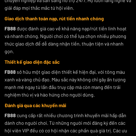
chuyên nghiệp và sẵn sàng hỗ trợ 24/7. Họ luôn lắng nghe và
giải đáp mọi thắc mắc từ hội viên.
Giao dịch thanh toán nạp, rút tiền nhanh chóng
FB88
được đánh giá cao về khả năng nạp/rút tiền linh hoạt
và nhanh chóng. Người chơi có thể lựa chọn nhiều phương
thức giao dịch để dễ dàng nhận tiền, thuận tiện và nhanh
gọn.
Thiết kế giao diện đặc sắc
FB88
sở hữu một giao diện thiết kế hiện đại, với tông màu
xanh và vàng chủ đạo. Màu sắc này không chỉ gây ấn tượng
mạnh mẽ ngay từ lần đầu truy cập mà còn mang đến trải
nghiệm thú vị và hào hứng cho người dùng.
Đánh giá qua các khuyến mãi
FB88
cung cấp rất nhiều chương trình khuyến mãi hấp dẫn
dành cho người chơi. Từ những người mới đăng ký đến các
hội viên VIP đều có cơ hội nhận các phần quà giá trị. Các ưu