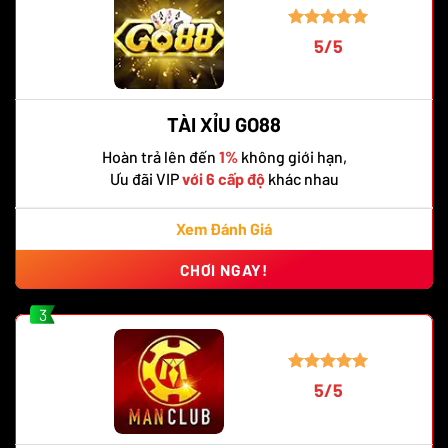
5/5
TÀI XỈU GO88
Hoàn trả lên đến
1%
không giới hạn,
Ưu đãi VIP
với 6 cấp độ
khác nhau
Xem Đánh Giá
CHƠI NGAY!
3
5/5