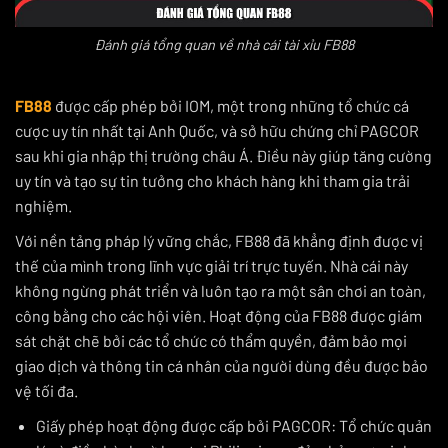
Đánh giá tổng quan về nhà cái tài xỉu FB88
FB88
được cấp phép bởi IOM, một trong những tổ chức cá
cược uy tín nhất tại Anh Quốc, và sở hữu chứng chỉ PAGCOR
sau khi gia nhập thị trường châu Á. Điều này giúp tăng cường
uy tín và tạo sự tin tưởng cho khách hàng khi tham gia trải
nghiệm.
Với nền tảng pháp lý vững chắc, FB88 đã khẳng định được vị
thế của mình trong lĩnh vực giải trí trực tuyến. Nhà cái này
không ngừng phát triển và luôn tạo ra một sân chơi an toàn,
công bằng cho các hội viên. Hoạt động của FB88 được giám
sát chặt chẽ bởi các tổ chức có thẩm quyền, đảm bảo mọi
giao dịch và thông tin cá nhân của người dùng đều được bảo
vệ tối đa.
Giấy phép hoạt động được cấp bởi PAGCOR: Tổ chức quản