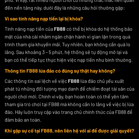
đến nền tảng này, dưới đây là những câu hỏi thường gặp:
Vì sao tính năng nạp tiền lại bị khóa?
Tính năng nạp tiền của
FB88
có thể bị khóa do hệ thống bảo
mật của nhà cái nhằm ngăn chặn hành vi gian lận trong quá
trình tham gia khuyến mãi. Tuy nhiên, bạn không cần quá lo
lắng. Sau khoảng 3 – 5 phút, hệ thống sẽ tự động mở lại và
bạn có thể tiếp tục thực hiện việc nạp tiền như bình thường.
Thông tin FB88 lừa đảo có đúng sự thật hay không?
Các thông tin sai lệch về việc
FB88
lừa đảo chủ yếu xuất
phát từ những đối tượng mạo danh để chiếm đoạt tài sản của
người chơi mới. Chính vì vậy, bạn hoàn toàn có thể yên tâm
tham gia trò chơi tại FB88 mà không cần lo lắng về việc bị lừa
đảo. Hãy luôn truy cập vào trang chủ chính thức của FB88 để
đảm bảo an toàn.
Khi gặp sự cố tại FB88, nên liên hệ với ai để được giải quyết?