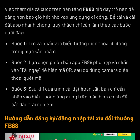
Việc tham gia cá cược trên nền tảng
FB88
giờ đây trở nên dễ
dàng hơn bao giờ hết nhờ vào ứng dụng di động. Để tải và cài
đặt app nhanh chóng, quý khách chỉ cần làm theo các bước
dưới đây:
Bước 1: Tìm và nhấn vào biểu tượng điện thoại di động
trong mục sản phẩm.
Bước 2: Lựa chọn phiên bản app FB88 phù hợp và nhấn
vào “Tải ngay” để hiện mã QR, sau đó dùng camera điện
thoại quét mã.
Bước 3: Sau khi quá trình cài đặt hoàn tất, bạn chỉ cần
nhấn vào biểu tượng ứng dụng trên màn hình chính để
bắt đầu trải nghiệm.
Hướng dẫn đăng ký/đăng nhập tài xỉu đổi thưởng
FB88