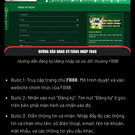
Hướng dẫn đăng ký/đăng nhập tài xỉu đổi thưởng FB88
Bước 1: Truy cập trang chủ
FB88
: Mở trình duyệt và vào
website chính thức của FB88.
Bước 2: Nhấn vào nút “Đăng ký”: Tìm nút “Đăng ký” ở góc
trên bên phải màn hình và nhấn vào đó.
Bước 3: Điền thông tin cá nhân: Nhập đầy đủ các thông
tin cá nhân như tên, số điện thoại, email, tên tài khoản,
mật khẩu, và các thông tin yêu cầu khác.