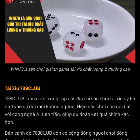
WIN79 là sân chơi giải trí game tài xỉu chất lượng & thưởng cao
Tài Xỉu 789CLUB
789CLUB luôn nằm trong top các địa chỉ sân chơi tài xỉu uy tín
nhờ vào sự đổi mới không ngừng. Hiện sân chơi còn nổi bật
với công nghệ AI tiên tiến, giúp dự đoán kết quả chính xác
hơn.
Bên cạnh đó 789CLUB còn có cộng đồng người chơi đông