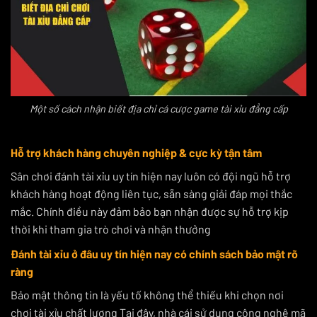
Một số cách nhận biết địa chỉ cá cược game tài xỉu đẳng cấp
Hỗ trợ khách hàng chuyên nghiệp & cực kỳ tận tâm
Sân chơi đánh tài xỉu uy tín hiện nay luôn có đội ngũ hỗ trợ
khách hàng hoạt động liên tục, sẵn sàng giải đáp mọi thắc
mắc. Chính điều này đảm bảo bạn nhận được sự hỗ trợ kịp
thời khi tham gia trò chơi và nhận thưởng
Đánh tài xỉu ở đâu uy tín hiện nay có chính sách bảo mật rõ
ràng
Bảo mật thông tin là yếu tố không thể thiếu khi chọn nơi
chơi tài xỉu chất lượng Tại đây, nhà cái sử dụng công nghệ mã