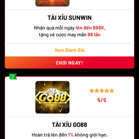
TÀI XỈU SUNWIN
Nhận quà mỗi ngày
lên đến 888K
,
tặng vé cược may mắn
88 lần
Xem Đánh Giá
CHƠI NGAY!
2
5/5
TÀI XỈU GO88
Hoàn trả lên đến
1%
không giới hạn,