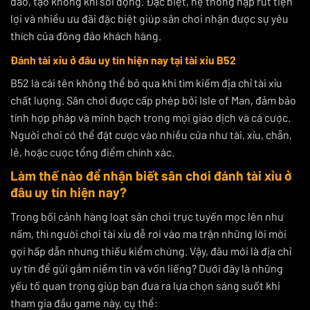
đảo, tạo không khí sôi động. Đặc biệt, hệ thống nạp rút tiện
lợi và nhiều ưu đãi đặc biệt giúp sân chơi nhận được sự yêu
thích của đông đảo khách hàng.
Đánh tài xỉu ở đâu uy tín hiện nay tại tài xỉu B52
B52 là cái tên không thể bỏ qua khi tìm kiếm địa chỉ tài xỉu
chất lượng. Sân chơi được cấp phép bởi Isle of Man, đảm bảo
tính hợp pháp và minh bạch trong mọi giao dịch và cá cược.
Người chơi có thể đặt cược vào nhiều cửa như tài, xỉu, chẵn,
lẻ, hoặc cược tổng điểm chính xác.
Làm thế nào để nhận biết sân chơi đánh tài xỉu ở
đâu uy tín hiện nay?
Trong bối cảnh hàng loạt sân chơi trực tuyến mọc lên như
nấm, thì người chơi tài xỉu dễ rơi vào ma trận những lời mời
gọi hấp dẫn nhưng thiếu kiểm chứng. Vậy, đâu mới là địa chỉ
uy tín để gửi gắm niềm tin và vốn liếng? Dưới đây là những
yếu tố quan trọng giúp bạn đưa ra lựa chọn sáng suốt khi
tham gia đầu game này, cụ thể: