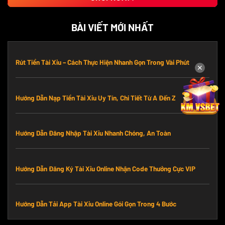
BÀI VIẾT MỚI NHẤT
Rút Tiền Tài Xỉu – Cách Thực Hiện Nhanh Gọn Trong Vài Phút
✕
Hướng Dẫn Nạp Tiền Tài Xỉu Uy Tín, Chi Tiết Từ A Đến Z
Hướng Dẫn Đăng Nhập Tài Xỉu Nhanh Chóng, An Toàn
Hướng Dẫn Đăng Ký Tài Xỉu Online Nhận Code Thưởng Cực VIP
Hướng Dẫn Tải App Tài Xỉu Online Gói Gọn Trong 4 Bước