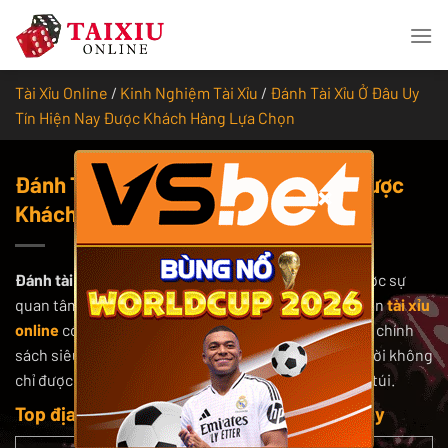
Skip
to
content
Tài Xỉu Online
/
Kinh Nghiệm Tài Xỉu
/
Đánh Tài Xỉu Ở Đâu Uy
Tín Hiện Nay Được Khách Hàng Lựa Chọn
Đánh Tài Xỉu Ở Đâu Uy Tín Hiện Nay Được
×
Khách Hàng Lựa Chọn
Đánh tài xỉu ở đâu uy tín
hiện nay là câu hỏi nhận được sự
quan tâm từ đông đảo khách hàng. Bởi tại đây mỗi ván
tài xỉu
online
có tỷ lệ thưởng cao, kèm theo rất nhiều chính chính
sách siêu ưu đãi hấp dẫn, thú vị. Từ đó, giúp mọi người không
chỉ được vui chơi mà còn là cơ hội vàng rinh tiền đầy túi.
Top địa chỉ đánh tài xỉu ở đâu uy tín hiện nay