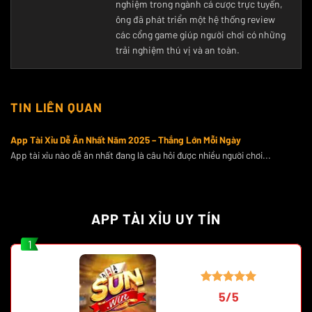
nghiệm trong ngành cá cược trực tuyến,
ông đã phát triển một hệ thống review
các cổng game giúp người chơi có những
trải nghiệm thú vị và an toàn.
TIN LIÊN QUAN
App Tài Xỉu Dễ Ăn Nhất Năm 2025 – Thắng Lớn Mỗi Ngày
App tài xỉu nào dễ ăn nhất đang là câu hỏi được nhiều người chơi...
APP TÀI XỈU UY TÍN
1
5/5