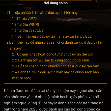
Nội dung chính
1
Top địa chỉ đánh tài xỉu ở đâu uy tín hiện nay
1.1
Tài xỉu VIP79
1.2
Tài Xỉu WIN79
1.3
Tài Xỉu 789CLUB
1.4
Đánh tài xỉu ở đâu uy tín hiện nay tại tài xỉu B52
2
Làm thế nào để nhận biết sân chơi đánh tài xỉu ở đâu uy tín
hiện nay?
2.1
Có giấy phép hoạt động từ tổ chức uy tín thế giới
2.2
Đánh giá tốt & 5 sao từ cộng đồng người chơi
2.3
Hỗ trợ khách hàng chuyên nghiệp & cực kỳ tận tâm
2.4
Đánh tài xỉu ở đâu uy tín hiện nay có chính sách bảo
mật rõ ràng
Để tìm được nơi đánh tài xỉu uy tín hiện nay, người chơi cần
cân nhắc các yếu tố như độ minh bạch, giấy phép, và trải
nghiệm người dùng. Dưới đây là danh sách các nền tảng nổi
bật trong năm 2025, được đánh giá cao bởi cộng đồng cá