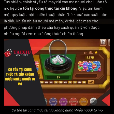
Tuy nhiên, chính vì yếu tố may rủi cao mà người chơi luôn tò
mò liệu
có tồn tại công thức tài xỉu không
. Việc tìm kiếm
một quy luật, một chiến thuật nhằm “bẻ khóa” xác suất luôn
là điều khiến nhiều người mê mẩn. Vì thế, các mẹo chơi,
phương pháp đánh theo cầu hay cách quản lý vốn được
nhiều người xem như “công thức” chiến thắng.
Có tồn tại công thức tài xỉu không được nhiều người tò mò