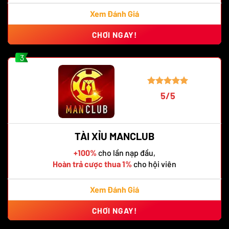
Xem Đánh Giá
CHƠI NGAY!
3
5/5
TÀI XỈU MANCLUB
+100%
cho lần nạp đầu,
Hoàn trả cược thua 1%
cho hội viên
Xem Đánh Giá
CHƠI NGAY!