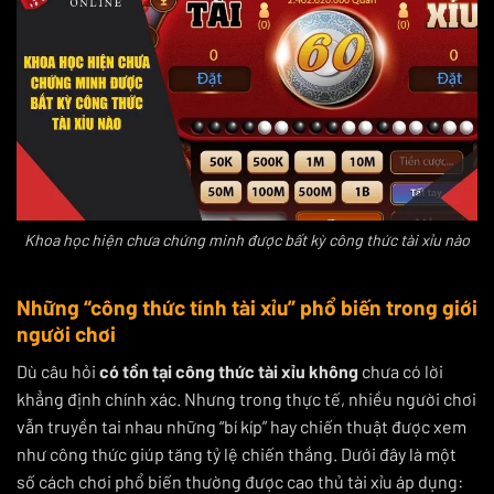
Khoa học hiện chưa chứng minh được bất kỳ công thức tài xỉu nào
Những “công thức tính tài xỉu” phổ biến trong giới
người chơi
Dù câu hỏi
có tồn tại công thức tài xỉu không
chưa có lời
khẳng định chính xác. Nhưng trong thực tế, nhiều người chơi
vẫn truyền tai nhau những “bí kíp” hay chiến thuật được xem
như công thức giúp tăng tỷ lệ chiến thắng. Dưới đây là một
số cách chơi phổ biến thường được cao thủ tài xỉu áp dụng: