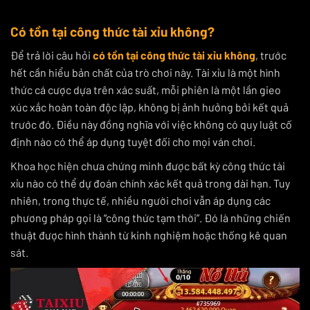
Có tồn tại công thức tài xỉu không?
Để trả lời câu hỏi
có tồn tại công thức tài xỉu không
, trước
hết cần hiểu bản chất của trò chơi này. Tài xỉu là một hình
thức cá cược dựa trên xác suất, mỗi phiên là một lần gieo
xúc xắc hoàn toàn độc lập, không bị ảnh hưởng bởi kết quả
trước đó. Điều này đồng nghĩa với việc không có quy luật cố
định nào có thể áp dụng tuyệt đối cho mọi ván chơi.
Khoa học hiện chưa chứng minh được bất kỳ công thức tài
xỉu nào có thể dự đoán chính xác kết quả trong dài hạn. Tuy
nhiên, trong thực tế, nhiều người chơi vẫn áp dụng các
phương pháp gọi là “công thức tạm thời”. Đó là những chiến
thuật được hình thành từ kinh nghiệm hoặc thống kê quan
sát.