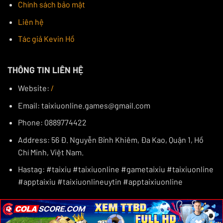
Chính sách bảo mật
thoải mái trong mỗi lần tham gia.
Liên hệ
SUNWIN
SUNWIN tự hào là một lựa chọn hàng đầu khi
app tài
Tác giả Kevin Hồ
xỉu online
này luôn công khai minh bạch mọi hoạt
động. Sân chơi mang đến một không gian an toàn và
THÔNG TIN LIÊN HỆ
minh bạch, được quản lý bởi các tổ chức cờ bạc uy tín
Website:
/
quốc tế.
Email:
taixiuonline.games@gmail.com
Phone: 0889774422
Address: 56 Đ. Nguyễn Bỉnh Khiêm, Đa Kao, Quận 1, Hồ
Chí Minh, Việt Nam.
Hastag: #taixiu #taixiuonline #gametaixiu #taixiuonline
#apptaixiu #taixiuonlineuytin #apptaixiuonline
Giao diện SUNWIN xịn sò không kém phần đẹp mắt
×
×
×