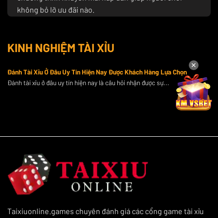
không bỏ lỡ ưu đãi nào.
Nếu bạn đang tìm kiếm một nguồn thông tin đáng tin
cậy để nâng cao kỹ năng cá cược và tận hưởng những
KINH NGHIỆM TÀI XỈU
ưu đãi đặc biệt,
Taixiuonline.games
chính là sự lựa
chọn số 1 cho bạn.
✕
Đánh Tài Xỉu Ở Đâu Uy Tín Hiện Nay Được Khách Hàng Lựa Chọn
Top 10 cổng game tài xỉu online uy tín nhất
Đánh tài xỉu ở đâu uy tín hiện nay là câu hỏi nhận được sự...
hiện nay
Chúng tôi cung cấp thông tin chi tiết về hơn 10 cổng
game tài xỉu đổi thưởng uy tín, đồng thời cập nhật liên
tục các xu hướng và đánh giá chân thực nhất để giúp
người chơi chọn lựa được những nền tảng uy tín nhất.
Sau đây là danh sách 10+ cổng game nổi bật để bạn
tham khảo:
GO88
GO88 một thương hiệu uy tín trong ngành
tài xỉu online
Taixiuonline.games chuyên đánh giá các cổng game tài xỉu
uy tín
, gây ấn tượng với các tính năng vượt trội và dịch