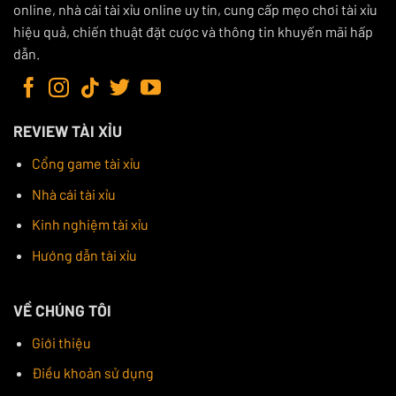
online, nhà cái tài xỉu online uy tín, cung cấp mẹo chơi tài xỉu
vụ chất lượng cao. Cổng game này mang đến một trải
hiệu quả, chiến thuật đặt cược và thông tin khuyến mãi hấp
nghiệm chơi tài xỉu trực tuyến hoàn hảo với tỷ lệ trả
dẫn.
thưởng cao cùng hệ thống bảo mật an toàn.
REVIEW TÀI XỈU
Cổng game tài xỉu
Nhà cái tài xỉu
Kinh nghiệm tài xỉu
Hướng dẫn tài xỉu
Hệ thống GO88 bắt mắt sở hữu nhiều trò chơi thú vị
VỀ CHÚNG TÔI
Ngoài ra, GO88 cung cấp nhiều chương trình khuyến
mãi hấp dẫn, đặc biệt là các ưu đãi dành riêng cho
Giới thiệu
thành viên mới. Giao diện người dùng thân thiện và tốc
Điều khoản sử dụng
độ load game nhanh chóng khiến người chơi cảm thấy