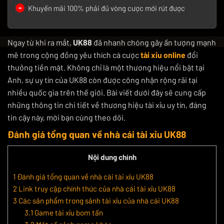
Khuyến mãi 100% phải đủ vòng cược mới rút được
Ngay từ khi ra mắt,
UK88
đã nhanh chóng gây ấn tượng mạnh
mẽ trong cộng đồng yêu thích cá cược
tài xỉu online
đổi
thưởng tiền mặt. Không chỉ là một thương hiệu nổi bật tại
Anh, sự uy tín của UK88 còn được công nhận rộng rãi tại
nhiều quốc gia trên thế giới. Bài viết dưới đây sẽ cung cấp
những thông tin chi tiết về thương hiệu tài xỉu uy tín, đáng
tin cậy này, mời bạn cùng theo dõi.
Đánh giá tổng quan về nhà cái tài xỉu UK88
Nội dung chính
1
Đánh giá tổng quan về nhà cái tài xỉu UK88
2
Link truy cập chính thức của nhà cái tài xỉu UK88
3
Các sản phẩm trong sảnh tài xỉu của nhà cái UK88
3.1
Game tài xỉu bom tấn