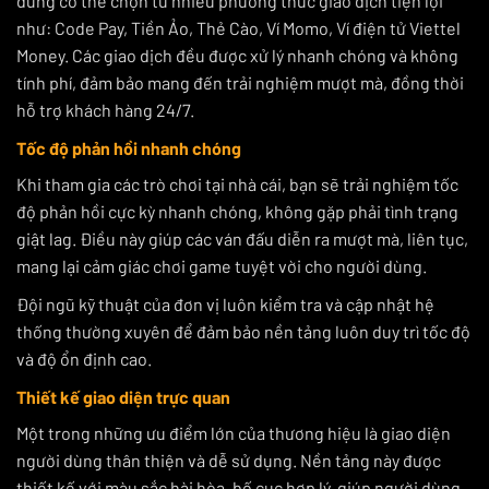
dùng có thể chọn từ nhiều phương thức giao dịch tiện lợi
như: Code Pay, Tiền Ảo, Thẻ Cào, Ví Momo, Ví điện tử Viettel
Money. Các giao dịch đều được xử lý nhanh chóng và không
tính phí, đảm bảo mang đến trải nghiệm mượt mà, đồng thời
hỗ trợ khách hàng 24/7.
Tốc độ phản hồi nhanh chóng
Khi tham gia các trò chơi tại nhà cái, bạn sẽ trải nghiệm tốc
độ phản hồi cực kỳ nhanh chóng, không gặp phải tình trạng
giật lag. Điều này giúp các ván đấu diễn ra mượt mà, liên tục,
mang lại cảm giác chơi game tuyệt vời cho người dùng.
Đội ngũ kỹ thuật của đơn vị luôn kiểm tra và cập nhật hệ
thống thường xuyên để đảm bảo nền tảng luôn duy trì tốc độ
và độ ổn định cao.
Thiết kế giao diện trực quan
Một trong những ưu điểm lớn của thương hiệu là giao diện
người dùng thân thiện và dễ sử dụng. Nền tảng này được
thiết kế với màu sắc hài hòa, bố cục hợp lý, giúp người dùng