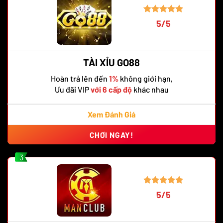
5/5
TÀI XỈU GO88
Hoàn trả lên đến
1%
không giới hạn,
Ưu đãi VIP
với 6 cấp độ
khác nhau
Xem Đánh Giá
CHƠI NGAY!
3
5/5