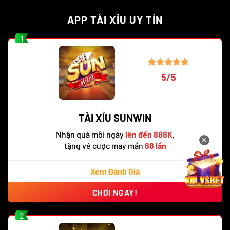
APP TÀI XỈU UY TÍN
1
5/5
TÀI XỈU SUNWIN
Nhận quà mỗi ngày
lên đến 888K
,
✕
tặng vé cược may mắn
88 lần
Xem Đánh Giá
CHƠI NGAY!
2