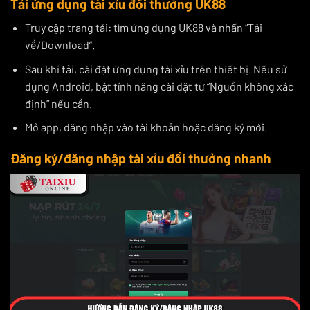
Tải ứng dụng tài xỉu đổi thưởng UK88
Truy cập trang tải: tìm ứng dụng UK88 và nhấn “Tải
về/Download”.
Sau khi tải, cài đặt ứng dụng tài xỉu trên thiết bị. Nếu sử
dụng Android, bật tính năng cài đặt từ “Nguồn không xác
định” nếu cần.
Mở app, đăng nhập vào tài khoản hoặc đăng ký mới.
Đăng ký/đăng nhập tài xỉu đổi thưởng nhanh