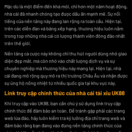
Mặc dù là một điểm đến khá mới, chỉ hơn một năm hoạt động,
nhà cái đã nhanh chóng tạo được dấu ấn mạnh mẽ. Sự nổi
tiếng của nền tảng này đang lan rộng ra toàn cầu. Hiện tại,
trên các diễn đàn và bảng xếp hạng, thương hiệu luôn nằm
trong top những nhà cái có lượng thành viên đông đảo nhất
trên thế giới.
Nền tảng cá cược này không chỉ thu hút người dùng nhờ giao
diện đẹp mắt, mà còn nhờ vào chất lượng dịch vụ và sự
chuyên nghiệp mà thương hiệu này mang lại. Hiện tại, nhà
cái đang mở rộng quy mô ra thị trường Châu Âu và nhận được
sự ủng hộ nồng nhiệt từ nhiều quốc gia tại khu vực này.
Link truy cập chính thức của nhà cái tài xỉu UK88
Khi truy cập vào UK88, bạn cần chú ý sử dụng link truy cập
chính thức để đảm bảo an toàn. Để tránh gặp phải các trang
web lừa đảo, hãy luôn kiểm tra kỹ lưỡng địa chỉ trang web và
đảm bảo rằng bạn đang vào đúng nền tảng chính thức của