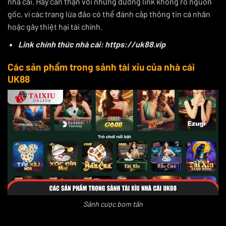
nhà cái. Hãy cẩn thận với những đường link không rõ nguồn
gốc, vì các trang lừa đảo có thể đánh cắp thông tin cá nhân
hoặc gây thiệt hại tài chính.
Link chính thức nhà cái: https://uk88.vip
Các sản phẩm trong sảnh tài xỉu của nhà cái
UK88
Sảnh cược bom tấn