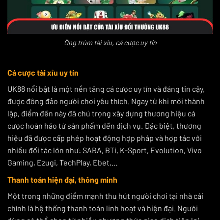
Ông trùm tài xỉu, cá cược uy tín
Cá cược tài xỉu uy tín
UK88 nổi bật là một nền tảng cá cược uy tín và đáng tin cậy,
được đông đảo người chơi yêu thích. Ngay từ khi mới thành
lập, điểm đến này đã chú trọng xây dựng thương hiệu cá
cược hoàn hảo từ sản phẩm đến dịch vụ. Đặc biệt, thương
hiệu đã được cấp phép hoạt động hợp pháp và hợp tác với
nhiều đối tác lớn như: SABA, BTi, K-Sport, Evolution, Vivo
Gaming, Ezugi, TechPlay, Ebet,…
Thanh toán hiện đại, thông minh
Một trong những điểm mạnh thu hút người chơi tại nhà cái
chính là hệ thống thanh toán linh hoạt và hiện đại. Người