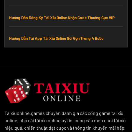
Hướng Dẫn Đăng Ký Tài Xỉu Online Nhận Code Thưởng Cực VIP
Hướng Dẫn Tải App Tài Xỉu Online Gói Gọn Trong 4 Bước
Taixiuonline.games chuyên đánh giá các cổng game tài xỉu
online, nhà cái tài xỉu online uy tín, cung cấp mẹo chơi tài xỉu
hiệu quả, chiến thuật đặt cược và thông tin khuyến mãi hấp