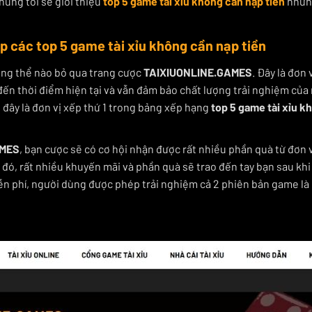
húng tôi sẽ giới thiệu
top 5 game tài xỉu không cần nạp tiền
nhưn
 các top 5 game tài xỉu không cần nạp tiền
hông thể nào bỏ qua trang cược
TAIXIUONLINE.GAMES
. Đây là đơn 
đến thời điểm hiện tại và vẫn đảm bảo chất lượng trải nghiệm của
 đây là đơn vị xếp thứ 1 trong bảng xếp hạng
top 5 game tài xỉu k
AMES
, bạn cược sẽ có cơ hội nhận được rất nhiều phần quà từ đơn 
đó, rất nhiều khuyến mãi và phần quà sẽ trao đến tay bạn sau khi
iễn phí, người dùng được phép trải nghiệm cả 2 phiên bản game là