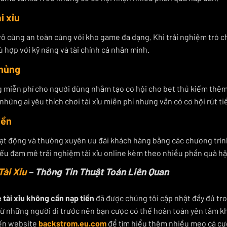
i xỉu
vô cùng an toàn cùng với kho game đa dạng. Khi trải nghiệm trò ch
ù hợp với kỹ năng và tài chính cá nhân mình.
khủng
g miễn phí cho người dùng nhằm tạo cơ hội cho bet thủ kiếm thê
hững ai yêu thích chơi tài xỉu miễn phí nhưng vẫn có cơ hội rút ti
iền
ạt động và thường xuyên ưu đãi khách hàng bằng các chương trìn
nếu đam mê trải nghiệm tài xỉu online kèm theo nhiều phần quà hậ
ài Xỉu
– Thông Tin Thuật Toán Liên Quan
 tài xỉu không cần nạp tiền
đã được chúng tôi cập nhật đầy đủ tro
 từ những người đi trước nên bạn cược có thế hoàn toàn yên tâm k
đến website
backstrom.eu.com
để tìm hiểu thêm nhiều mẹo cá cư