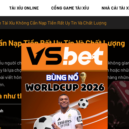
TÀI XỈU ONLINE
CỔNG GAME TÀI XỈU
NHÀ CÁI TÀI X
 Tài Xỉu Không Cần Nạp Tiền Rất Uy Tín Và Chất Lượng
ần Nạp Tiền Rất Uy Tín Và Chất Lượng
×
u người chơi tìm kiếm vì mong muốn được trải nghiệm không gia
 là lựa chọn của những ai không quá dư giả về tài chính hoặc nh
 bài viết hôm nay chúng tôi sẽ mang đến cho quý khách hàng nhữn
ên.
à như thế nào?
nh
?