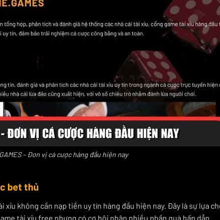
AMES – Đơn vị cá cược hàng đầu hiện nay
c bet thủ
 xỉu không cần nạp tiền uy tín hàng đầu hiện nay. Đây là sự lựa c
me tài xỉu free nhưng có cơ hội nhận nhiều phần quà hấp dẫn.