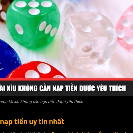
game tài xỉu không cần nạp tiền được yêu thích
nạp tiền uy tín nhất