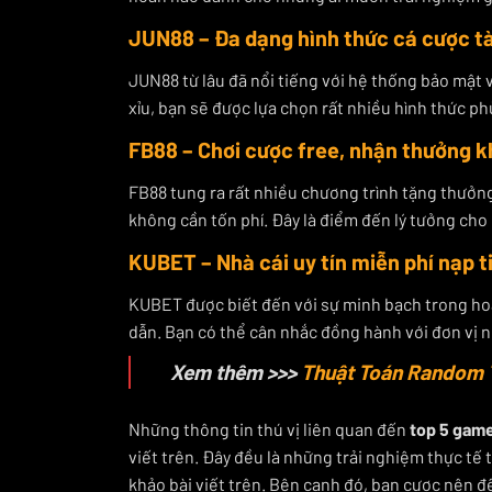
JUN88 – Đa dạng hình thức cá cược tà
JUN88 từ lâu đã nổi tiếng với hệ thống bảo mật 
xỉu, bạn sẽ được lựa chọn rất nhiều hình thức ph
FB88 – Chơi cược free, nhận thưởng 
FB88 tung ra rất nhiều chương trình tặng thưởn
không cần tốn phí. Đây là điểm đến lý tưởng cho n
KUBET – Nhà cái uy tín miễn phí nạp t
KUBET được biết đến với sự minh bạch trong ho
dẫn. Bạn có thể cân nhắc đồng hành với đơn vị 
Xem thêm >>>
Thuật Toán Random T
Những thông tin thú vị liên quan đến
top 5 game
viết trên. Đây đều là những trải nghiệm thực tế
khảo bài viết trên. Bên cạnh đó, bạn cược nên 