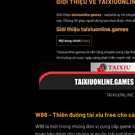
TAIXIUONLINE.G
W88 – Thiên đường tài xỉu free cho cá
W88 là một trong những đơn vị cung cấp game tài
hoàn hảo dành cho những ai muốn trải nghiệm ga