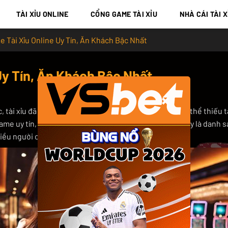
TÀI XỈU ONLINE
CỔNG GAME TÀI XỈU
NHÀ CÁI TÀI X
e Tài Xỉu Online Uy Tín, Ăn Khách Bậc Nhất
Uy Tín, Ăn Khách Bậc Nhất
×
, tài xỉu đã trở thành một trong những lựa chọn không thể thiếu t
ame uy tín, an toàn, không phải ai cũng nắm rõ. Dưới đây là danh 
iều người chơi đánh giá cao.