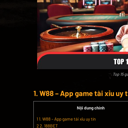
Top 15 g
1. W88 –
App game tài xỉu uy t
Nội dung chính
1
1. W88 – App game tài xỉu uy tín
2
2. 188BET