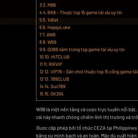
3
3. M88
4
4. BK8 – Thuộc top 15 game tài xỉu uy tín
5
5. 1xBet
6
6. HappyLuke
7
7. AW8
8
8. W69
9
9. GO88 nằm trong top game tài xỉu uy tín
10
10. HITCLUB
11
11. RIKVIP
12
12. VIP79 – Sân chơi thuộc top 15 cổng game tài 
13
13. 789CLUB
14
14. Sun789
15
15. OK365
W88 là một nền tảng cá cược trực tuyến nổi bật, 
cái này nhanh chóng chiếm lĩnh thị trường và tr
Được cấp phép bởi tổ chức CEZA tại Philippines
bằng sự minh bạch và an toàn. Mặc dù xuất hiện 