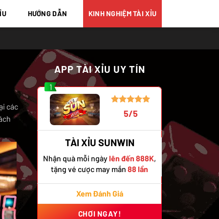
ỈU
HƯỚNG DẪN
KINH NGHIỆM TÀI XỈU
APP TÀI XỈU UY TÍN
1
ại các
5/5
sách
TÀI XỈU SUNWIN
Nhận quà mỗi ngày
lên đến 888K
,
tặng vé cược may mắn
88 lần
Xem Đánh Giá
CHƠI NGAY!