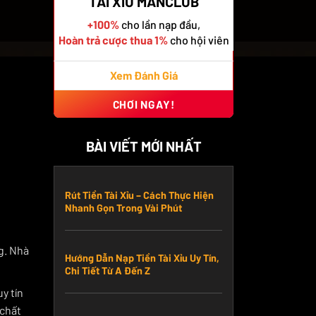
TÀI XỈU MANCLUB
+100%
cho lần nạp đầu,
Hoàn trả cược thua 1%
cho hội viên
Xem Đánh Giá
CHƠI NGAY!
BÀI VIẾT MỚI NHẤT
Rút Tiền Tài Xỉu – Cách Thực Hiện
Nhanh Gọn Trong Vài Phút
g. Nhà
Hướng Dẫn Nạp Tiền Tài Xỉu Uy Tín,
Chi Tiết Từ A Đến Z
y tín
 chất