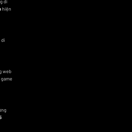
g di
n
hiện
 di
ng web
15 game
mừng
5