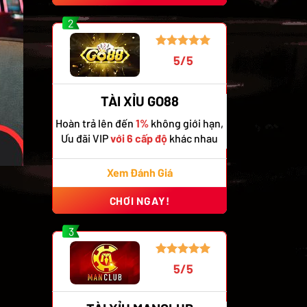
2
5/5
TÀI XỈU GO88
Hoàn trả lên đến
1%
không giới hạn,
Ưu đãi VIP
với 6 cấp độ
khác nhau
Xem Đánh Giá
CHƠI NGAY!
3
5/5