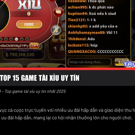
– Top game tài xỉu uy tín nhất 2025
ực cá cược trực tuyến với nhiều ưu đãi hấp dẫn và giao diện thu h
ưu đãi hấp dẫn, mang lại cơ hội nhận thưởng lớn cho người chơi.