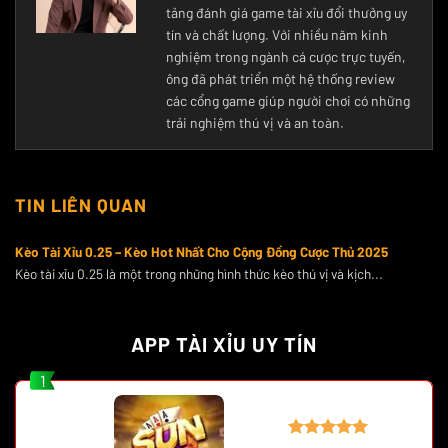
tảng đánh giá game tài xỉu đổi thưởng uy
tín và chất lượng. Với nhiều năm kinh
nghiệm trong ngành cá cược trực tuyến,
ông đã phát triển một hệ thống review
các cổng game giúp người chơi có những
trải nghiệm thú vị và an toàn.
TIN LIÊN QUAN
Kèo Tài Xỉu 0.25 – Kèo Hot Nhất Cho Cộng Đồng Cược Thủ 2025
Kèo tài xỉu 0.25 là một trong những hình thức kèo thú vị và kịch...
APP TÀI XỈU UY TÍN
1