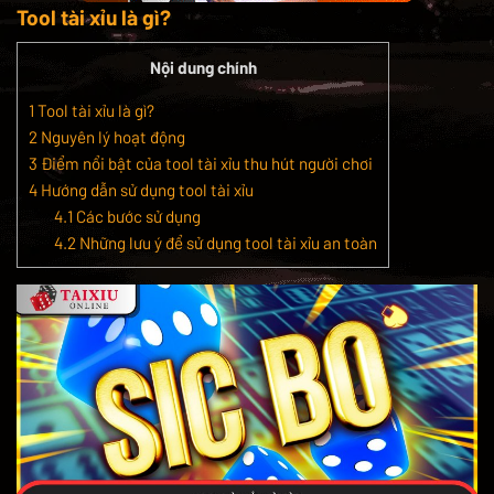
Tool tài xỉu là gì?
Nội dung chính
1
Tool tài xỉu là gì?
2
Nguyên lý hoạt động
3
Điểm nổi bật của tool tài xỉu thu hút người chơi
4
Hướng dẫn sử dụng tool tài xỉu
4.1
Các bước sử dụng
4.2
Những lưu ý để sử dụng tool tài xỉu an toàn