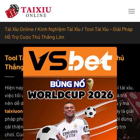
Skip
to
content
Tài Xỉu Online
/
Kinh Nghiệm Tài Xỉu
/
Tool Tài Xỉu – Giải Pháp
Hỗ Trợ Cược Thủ Thắng Lớn
Tool Tài Xỉu – Giải Pháp Hỗ Trợ Cược Thủ
×
Thắng Lớn
Hiện nay, với sự xuất hiện của các công cụ hỗ trợ chơi tài xỉu,
việc tối ưu hóa chiến thuật để nâng cao tỷ lệ thắng đã trở
nên dễ dàng hơn. Một trong những công cụ đáng chú ý mà
taixiuonline.games
giới thiệu chính là
tool tài xỉu
. Đây là giải
pháp phân tích và đưa ra gợi ý chiến lược, hỗ trợ người dùng
cải thiện kỹ năng và tăng khả năng chiến thắng trong trò
chơi. Cùng tìm hiểu ngay!