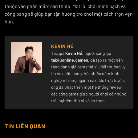
thuộc vào phần mềm can thiệp. Một lối chơi minh bạch và
công bằng sẽ giúp bạn tận hưởng trò chơi một cách trọn vẹn
hơn.
KEVIN HỒ
Tác giả
Kevin Hồ
, người sáng lập
taixiuonline.games
, đã tạo ra một nền
tảng đánh giá game tài xỉu đổi thưởng uy
tín và chất lượng. Với nhiều năm kinh
nghiệm trong ngành cá cược trực tuyến,
ông đã phát triển một hệ thống review
các cổng game giúp người chơi có những
trải nghiệm thú vị và an toàn.
TIN LIÊN QUAN