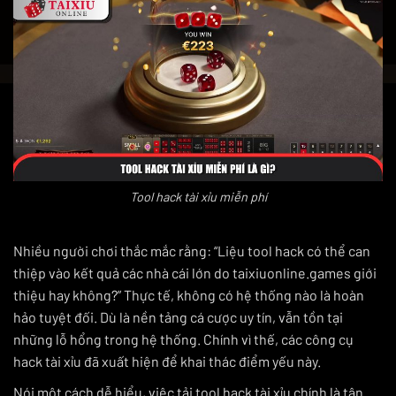
Tool hack tài xỉu miễn phí
Nhiều người chơi thắc mắc rằng: “Liệu tool hack có thể can
thiệp vào kết quả các nhà cái lớn do taixiuonline.games giới
thiệu hay không?” Thực tế, không có hệ thống nào là hoàn
hảo tuyệt đối. Dù là nền tảng cá cược uy tín, vẫn tồn tại
những lỗ hổng trong hệ thống. Chính vì thế, các công cụ
hack tài xỉu đã xuất hiện để khai thác điểm yếu này.
Nói một cách dễ hiểu, việc tải tool hack tài xỉu chính là tận