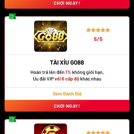
CHƠI NGAY!
2
5/5
TÀI XỈU GO88
Hoàn trả lên đến
1%
không giới hạn,
Ưu đãi VIP
với 6 cấp độ
khác nhau
Xem Đánh Giá
CHƠI NGAY!
3