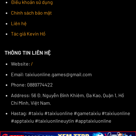
Điều khoản sử dụng
Chính sách bảo mật
Liên hệ
Tác giả Kevin Hồ
THÔNG TIN LIÊN HỆ
Website:
/
Email:
taixiuonline.games@gmail.com
Phone: 0889774422
Address: 56 Đ. Nguyễn Bỉnh Khiêm, Đa Kao, Quận 1, Hồ
Chí Minh, Việt Nam.
Hastag: #taixiu #taixiuonline #gametaixiu #taixiuonline
#apptaixiu #taixiuonlineuytin #apptaixiuonline