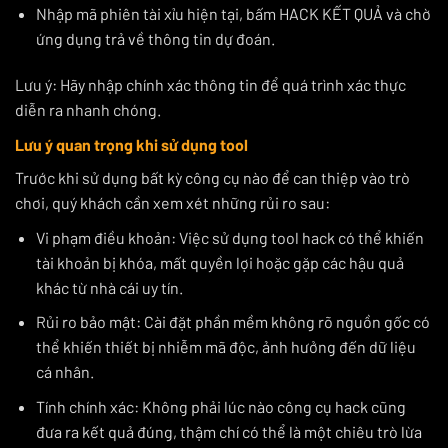
Nhập mã phiên tài xỉu hiện tại, bấm HACK KẾT QUẢ và chờ
ứng dụng trả về thông tin dự đoán.
Lưu ý: Hãy nhập chính xác thông tin để quá trình xác thực
diễn ra nhanh chóng.
Lưu ý quan trọng khi sử dụng tool
Trước khi sử dụng bất kỳ công cụ nào để can thiệp vào trò
chơi, quý khách cần xem xét những rủi ro sau:
Vi phạm điều khoản: Việc sử dụng tool hack có thể khiến
tài khoản bị khóa, mất quyền lợi hoặc gặp các hậu quả
khác từ nhà cái uy tín.
Rủi ro bảo mật: Cài đặt phần mềm không rõ nguồn gốc có
thể khiến thiết bị nhiễm mã độc, ảnh hưởng đến dữ liệu
cá nhân.
Tính chính xác: Không phải lúc nào công cụ hack cũng
đưa ra kết quả đúng, thậm chí có thể là một chiêu trò lừa