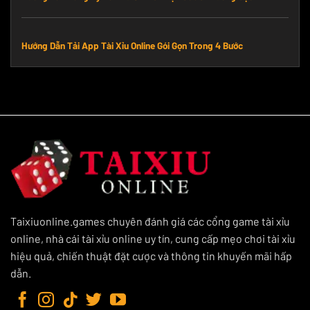
Hướng Dẫn Tải App Tài Xỉu Online Gói Gọn Trong 4 Bước
Taixiuonline.games chuyên đánh giá các cổng game tài xỉu
online, nhà cái tài xỉu online uy tín, cung cấp mẹo chơi tài xỉu
hiệu quả, chiến thuật đặt cược và thông tin khuyến mãi hấp
dẫn.