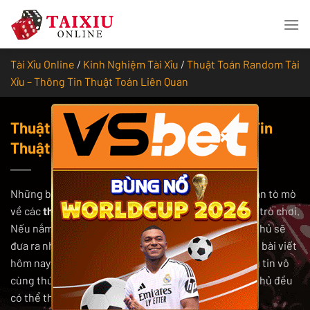
Skip
to
content
Tài Xỉu Online
/
Kinh Nghiệm Tài Xỉu
/
Thuật Toán Random Tài
Xỉu – Thông Tin Thuật Toán Liên Quan
Thuật Toán Random Tài Xỉu – Thông Tin
×
Thuật Toán Liên Quan
Những bet thủ nào yêu thích bộ môn
tài xỉu
chắc chắn tò mò
về các
thuật toán random tài xỉu
và các lập trình của trò chơi.
Nếu nắm rõ cách các thuật toán này hoạt động, bet thủ sẽ
đưa ra những chiến lược cá cược phù hợp hơn. Trong bài viết
hôm nay
taixiuonline.games
sẽ chia sẻ những thông tin vô
cùng thú vị liên quan đến chủ đề này để tất cả cược thủ đều
có thể tham khảo.