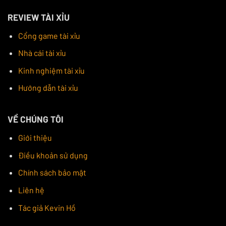
REVIEW TÀI XỈU
Cổng game tài xỉu
Nhà cái tài xỉu
Kinh nghiệm tài xỉu
Hướng dẫn tài xỉu
VỀ CHÚNG TÔI
Giới thiệu
Điều khoản sử dụng
Chính sách bảo mật
Liên hệ
Tác giả Kevin Hồ