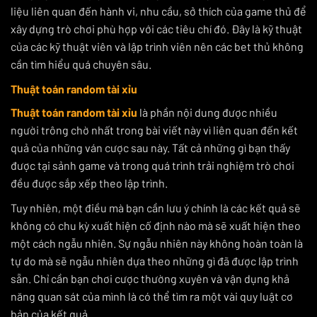
liệu liên quan đến hành vi, nhu cầu, sở thích của game thủ để
xây dựng trò chơi phù hợp với các tiêu chí đó. Đây là kỹ thuật
của các kỹ thuật viên và lập trình viên nên các bet thủ không
cần tìm hiểu quá chuyên sâu.
Thuật toán random tài xỉu
Thuật toán random tài xỉu
là phần nội dung được nhiều
người trông chờ nhất trong bài viết này vì liên quan đến kết
quả của những ván cược sau này. Tất cả những gì bạn thấy
được tại sảnh game và trong quá trình trải nghiệm trò chơi
đều được sắp xếp theo lập trình.
Tuy nhiên, một điều mà bạn cần lưu ý chính là các kết quả sẽ
không có chu kỳ xuất hiện cố định nào mà sẽ xuất hiện theo
một cách ngẫu nhiên. Sự ngẫu nhiên này không hoàn toàn là
tự do mà sẽ ngẫu nhiên dựa theo những gì đã được lập trình
sẵn. Chỉ cần bạn chơi cược thường xuyên và vận dụng khả
năng quan sát của mình là có thể tìm ra một vài quy luật cơ
bản của kết quả.