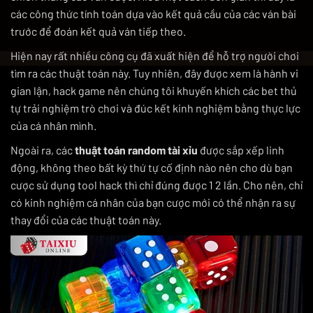
các công thức tính toán dựa vào kết quả cầu của các ván bài
trước để đoán kết quả ván tiếp theo.
Hiện nay rất nhiều công cụ đã xuất hiện để hỗ trợ người chơi
tìm ra các thuật toán này. Tuy nhiên, đây được xem là hành vi
gian lận, hack game nên chúng tôi khuyến khích các bet thủ
tự trải nghiệm trò chơi và đúc kết kinh nghiệm bằng thực lực
của cá nhân mình.
Ngoài ra, các
thuật toán random tài xỉu
được sắp xếp linh
động, không theo bất kỳ thứ tự cố định nào nên cho dù bạn
cược sử dụng tool hack thì chỉ đúng được 1 2 lần. Cho nên, chỉ
có kinh nghiệm cá nhân của bạn cược mới có thể nhận ra sự
thay đổi của các thuật toán này.