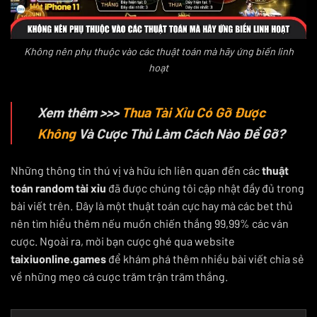
Không nên phụ thuộc vào các thuật toán mà hãy ứng biến linh
hoạt
Xem thêm >>>
Thua Tài Xỉu Có Gỡ Được
Không
Và Cược Thủ Làm Cách Nào Để Gỡ?
Những thông tin thú vị và hữu ích liên quan đến các
thuật
toán random tài xỉu
đã được chúng tôi cập nhật đầy đủ trong
bài viết trên. Đây là một thuật toán cực hay mà các bet thủ
nên tìm hiểu thêm nếu muốn chiến thắng 99,99% các ván
cược. Ngoài ra, mời bạn cược ghé qua website
taixiuonline.games
để khám phá thêm nhiều bài viết chia sẻ
về những mẹo cá cược trăm trận trăm thắng.