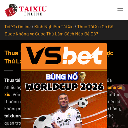
Skip
to
content
Tài Xỉu Online
/
Kinh Nghiệm Tài Xỉu
/
Thua Tài Xỉu Có Gỡ
Được Không Và Cược Thủ Làm Cách Nào Để Gỡ?
Thua Tài Xỉu Có Gỡ Được Không Và Cược
×
Thủ Làm Cách Nào Để Gỡ?
Thua tài xỉu có gỡ được không
vẫn còn là thắc mắc của
nhiều người chơi có niềm đam mê to lớn đối với tựa
game tài
xỉu
. Vốn dĩ trò chơi này mang tính may rủi 50-50 nên bet thủ
thường quan tâm đến khả năng gỡ gạc lại nguồn vốn nếu lỡ
không may thua cược. Nắm bắt được tâm lý của khách hàng,
taixiuonline.games
đã tổng hợp những thông tin cực kỳ
quan trọng về chủ đề này trong bài viết sau.