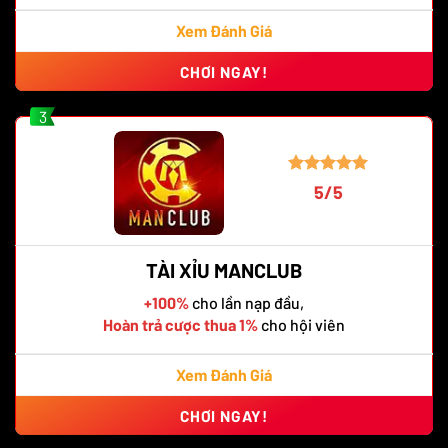
Xem Đánh Giá
CHƠI NGAY!
3
5/5
TÀI XỈU MANCLUB
+100%
cho lần nạp đầu,
Hoàn trả cược thua 1%
cho hội viên
Xem Đánh Giá
CHƠI NGAY!