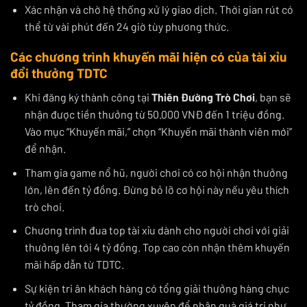
Xác nhận và chờ hệ thống xử lý giao dịch. Thời gian rút có
thể từ vài phút đến 24 giờ tùy phương thức.
Các chương trình khuyến mãi hiện có của tài xỉu
đổi thưởng TDTC
Khi đăng ký thành công tại
Thiên Đường Trò Chơi
, bạn sẽ
nhận được tiền thưởng từ 50.000 VNĐ đến 1 triệu đồng.
Vào mục “Khuyến mãi,” chọn “Khuyến mãi thành viên mới”
để nhận.
Tham gia game nổ hũ, người chơi có cơ hội nhận thưởng
lớn, lên đến tỷ đồng. Đừng bỏ lỡ cơ hội này nếu yêu thích
trò chơi.
Chương trình đua top tài xỉu dành cho người chơi với giải
thưởng lên tới 4 tỷ đồng. Top cao còn nhận thêm khuyến
mãi hấp dẫn từ TDTC.
Sự kiện tri ân khách hàng có tổng giải thưởng hàng chục
tỷ đồng. Tham gia thường xuyên để nhận quà giá trị như