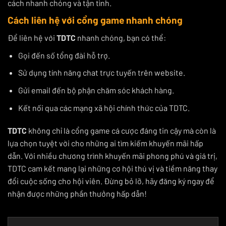
cách nhanh chóng và tận tình.
Cách liên hệ với cổng game nhanh chóng
Để liên hệ với
TDTC
nhanh chóng, bạn có thể:
Gọi đến số tổng đài hỗ trợ.
Sử dụng tính năng chat trực tuyến trên website.
Gửi email đến bộ phận chăm sóc khách hàng.
Kết nối qua các mạng xã hội chính thức của TDTC.
TDTC
không chỉ là cổng game cá cược đáng tin cậy mà còn là
lựa chọn tuyệt vời cho những ai tìm kiếm khuyến mãi hấp
dẫn. Với nhiều chương trình khuyến mãi phong phú và giá trị,
TDTC cam kết mang lại những cơ hội thú vị và tiềm năng thay
đổi cuộc sống cho hội viên. Đừng bỏ lỡ, hãy đăng ký ngay để
nhận được những phần thưởng hấp dẫn!