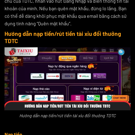
chủ của TDTC, nhấn vào nút Đăng Nhập và điền thông tin tài
khoản của mình. Nếu bạn quên mật khẩu, đừng lo lắng. Bạn
có thể dễ dàng khôi phục mật khẩu qua email bằng cách sử
dụng tính năng “Quên mật khẩu”.
Hướng dẫn nạp tiền/rút tiền tài xỉu đổi thưởng
TDTC
Hướng dẫn nạp tiền/rút tiền tài xỉu đổi thưởng TDTC
Nạp tiền