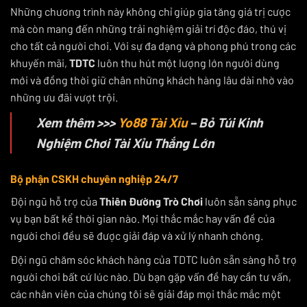
Những chương trình này không chỉ giúp gia tăng giá trị cược
mà còn mang đến những trải nghiệm giải trí độc đáo, thú vị
cho tất cả người chơi. Với sự đa dạng và phong phú trong các
khuyến mãi,
TDTC
luôn thu hút một lượng lớn người dùng
mới và đồng thời giữ chân những khách hàng lâu dài nhờ vào
những ưu đãi vượt trội.
Xem thêm >>>
Yo88 Tài Xỉu
– Bỏ Túi Kinh
Nghiệm Chơi Tài Xỉu Thắng Lớn
Bộ phận CSKH chuyên nghiệp 24/7
Đội ngũ hỗ trợ của
Thiên Đường Trò Chơi
luôn sẵn sàng phục
vụ bạn bất kể thời gian nào. Mọi thắc mắc hay vấn đề của
người chơi đều sẽ được giải đáp và xử lý nhanh chóng.
Đội ngũ chăm sóc khách hàng của TDTC luôn sẵn sàng hỗ trợ
người chơi bất cứ lúc nào. Dù bạn gặp vấn đề hay cần tư vấn,
các nhân viên của chúng tôi sẽ giải đáp mọi thắc mắc một