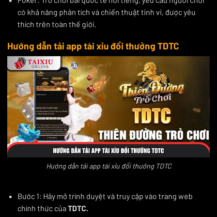
có khả năng phân tích và chiến thuật tinh vi, được yêu
thích trên toàn thế giới.
Hướng dẫn tải app tài xỉu đổi thưởng TDTC
Hướng dẫn tải app tài xỉu đổi thưởng TDTC
Bước 1: Hãy mở trình duyệt và truy cập vào trang web
chính thức của
TDTC.