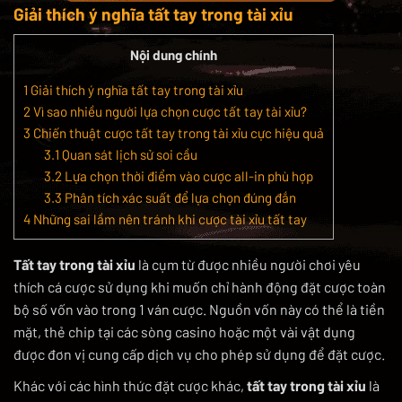
Giải thích ý nghĩa tất tay trong tài xỉu
Nội dung chính
1
Giải thích ý nghĩa tất tay trong tài xỉu
2
Vì sao nhiều người lựa chọn cược tất tay tài xỉu?
3
Chiến thuật cược tất tay trong tài xỉu cực hiệu quả
3.1
Quan sát lịch sử soi cầu
3.2
Lựa chọn thời điểm vào cược all-in phù hợp
3.3
Phân tích xác suất để lựa chọn đúng đắn
4
Những sai lầm nên tránh khi cược tài xỉu tất tay
Tất tay trong tài xỉu
là cụm từ được nhiều người chơi yêu
thích cá cược sử dụng khi muốn chỉ hành động đặt cược toàn
bộ số vốn vào trong 1 ván cược. Nguồn vốn này có thể là tiền
mặt, thẻ chip tại các sòng casino hoặc một vài vật dụng
được đơn vị cung cấp dịch vụ cho phép sử dụng để đặt cược.
Khác với các hình thức đặt cược khác,
tất tay trong tài xỉu
là