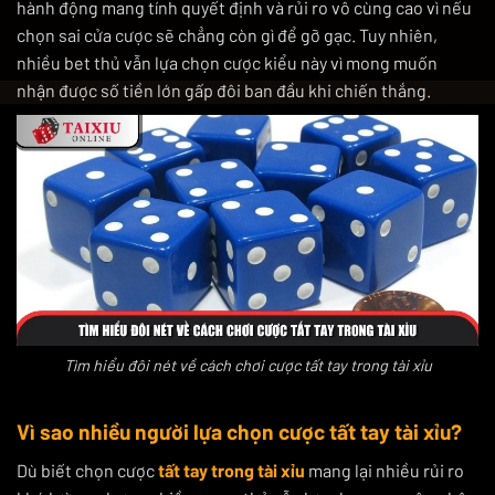
hành động mang tính quyết định và rủi ro vô cùng cao vì nếu
chọn sai cửa cược sẽ chẳng còn gì để gỡ gạc. Tuy nhiên,
nhiều bet thủ vẫn lựa chọn cược kiểu này vì mong muốn
nhận được số tiền lớn gấp đôi ban đầu khi chiến thắng.
Tìm hiểu đôi nét về cách chơi cược tất tay trong tài xỉu
Vì sao nhiều người lựa chọn cược tất tay tài xỉu?
Dù biết chọn cược
tất tay trong tài xỉu
mang lại nhiều rủi ro