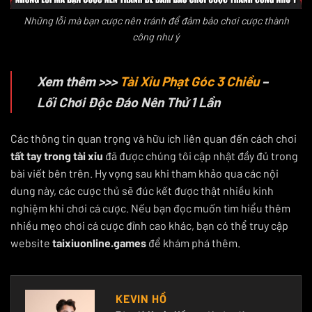
Những lỗi mà bạn cược nên tránh để đảm bảo chơi cược thành
công như ý
Xem thêm >>>
Tài Xỉu Phạt Góc 3 Chiều
–
Lối Chơi Độc Đáo Nên Thử 1 Lần
Các thông tin quan trọng và hữu ích liên quan đến cách chơi
tất tay trong tài xỉu
đã được chúng tôi cập nhật đầy đủ trong
bài viết bên trên. Hy vọng sau khi tham khảo qua các nội
dung này, các cược thủ sẽ đúc kết được thật nhiều kinh
nghiệm khi chơi cá cược. Nếu bạn đọc muốn tìm hiểu thêm
nhiều mẹo chơi cá cược đỉnh cao khác, bạn có thể truy cập
website
taixiuonline.games
để khám phá thêm.
KEVIN HỒ