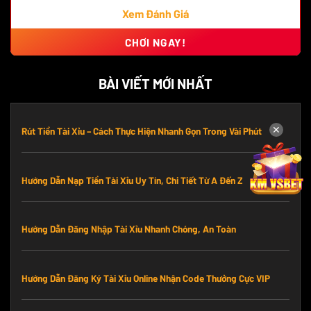
Xem Đánh Giá
CHƠI NGAY!
BÀI VIẾT MỚI NHẤT
✕
Rút Tiền Tài Xỉu – Cách Thực Hiện Nhanh Gọn Trong Vài Phút
Hướng Dẫn Nạp Tiền Tài Xỉu Uy Tín, Chi Tiết Từ A Đến Z
Hướng Dẫn Đăng Nhập Tài Xỉu Nhanh Chóng, An Toàn
Hướng Dẫn Đăng Ký Tài Xỉu Online Nhận Code Thưởng Cực VIP