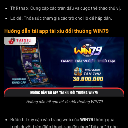
Thể thao: Cung cấp các trận đấu và cược thể thao thú vị.
Lô đề: Thỏa sức tham gia các trò chơi lô đề hấp dẫn.
Hướng dẫn tải app tài xỉu đổi thưởng WIN79
Hướng dẫn tải app tài xỉu đổi thưởng WIN79
Bước 1: Truy cập vào trang web của
WIN79
thông qua
trình duyệt trên điện thoại, sau đó chọn “Tải app” ở góc