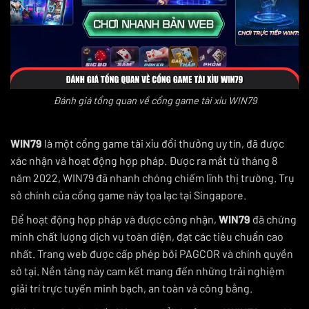
Đánh giá tổng quan về cổng game tài xỉu WIN79
WIN79
là một cổng game tài xỉu đổi thưởng uy tín, đã được
xác nhận và hoạt động hợp pháp. Được ra mắt từ tháng 8
năm 2022, WIN79 đã nhanh chóng chiếm lĩnh thị trường. Trụ
sở chính của cổng game này tọa lạc tại Singapore.
Để hoạt động hợp pháp và được công nhận,
WIN79
đã chứng
minh chất lượng dịch vụ toàn diện, đạt các tiêu chuẩn cao
nhất. Trang web được cấp phép bởi PAGCOR và chính quyền
sở tại. Nền tảng này cam kết mang đến những trải nghiệm
giải trí trực tuyến minh bạch, an toàn và công bằng.