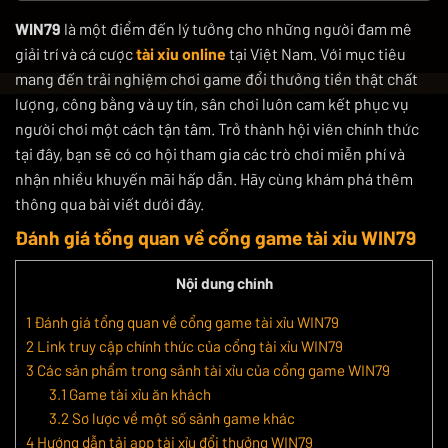
WIN79
là một điểm đến lý tưởng cho những người đam mê
giải trí và cá cược
tài xỉu online
tại Việt Nam. Với mục tiêu
mang đến trải nghiệm chơi game đổi thưởng tiền thật chất
lượng, công bằng và uy tín, sân chơi luôn cam kết phục vụ
người chơi một cách tận tâm. Trở thành hội viên chính thức
tại đây, bạn sẽ có cơ hội tham gia các trò chơi miễn phí và
nhận nhiều khuyến mãi hấp dẫn. Hãy cùng khám phá thêm
thông qua bài viết dưới đây.
Đánh giá tổng quan về cổng game tài xỉu WIN79
Nội dung chính
1
Đánh giá tổng quan về cổng game tài xỉu WIN79
2
Link truy cập chính thức của cổng tài xỉu WIN79
3
Các sản phẩm trong sảnh tài xỉu của cổng game WIN79
3.1
Game tài xỉu ăn khách
3.2
Sơ lược về một số sảnh game khác
4
Hướng dẫn tải app tài xỉu đổi thưởng WIN79