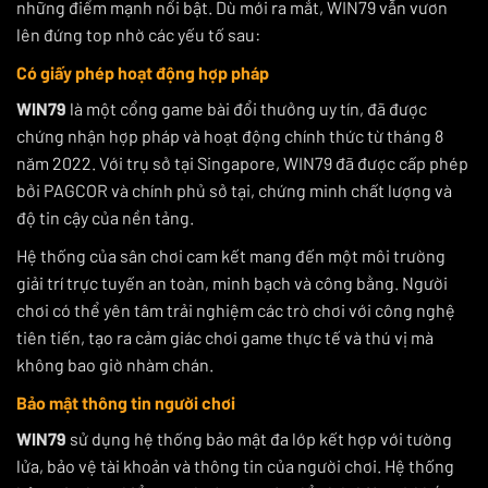
những điểm mạnh nổi bật. Dù mới ra mắt, WIN79 vẫn vươn
lên đứng top nhờ các yếu tố sau:
Có giấy phép hoạt động hợp pháp
WIN79
là một cổng game bài đổi thưởng uy tín, đã được
chứng nhận hợp pháp và hoạt động chính thức từ tháng 8
năm 2022. Với trụ sở tại Singapore, WIN79 đã được cấp phép
bởi PAGCOR và chính phủ sở tại, chứng minh chất lượng và
độ tin cậy của nền tảng.
Hệ thống của sân chơi cam kết mang đến một môi trường
giải trí trực tuyến an toàn, minh bạch và công bằng. Người
chơi có thể yên tâm trải nghiệm các trò chơi với công nghệ
tiên tiến, tạo ra cảm giác chơi game thực tế và thú vị mà
không bao giờ nhàm chán.
Bảo mật thông tin người chơi
WIN79
sử dụng hệ thống bảo mật đa lớp kết hợp với tường
lửa, bảo vệ tài khoản và thông tin của người chơi. Hệ thống