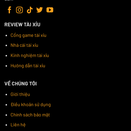
REVIEW TÀI XỈU
Cổng game tài xỉu
Nhà cái tài xỉu
Kinh nghiệm tài xỉu
Hướng dẫn tài xỉu
VỀ CHÚNG TÔI
Giới thiệu
Điều khoản sử dụng
Chính sách bảo mật
Liên hệ