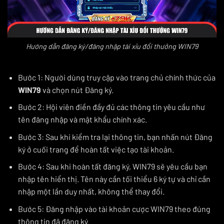
Hướng dẫn đăng ký/đăng nhập tài xỉu đổi thưởng WIN79
Bước 1: Người dùng truy cập vào trang chủ chính thức của
WIN79
và chọn nút Đăng ký.
Bước 2: Hội viên điền đầy đủ các thông tin yêu cầu như
tên đăng nhập và mật khẩu chính xác.
Bước 3: Sau khi kiểm tra lại thông tin, bạn nhấn nút Đăng
ký ở cuối trang để hoàn tất việc tạo tài khoản.
Bước 4: Sau khi hoàn tất đăng ký, WIN79 sẽ yêu cầu bạn
nhập tên hiển thị. Tên này cần tối thiểu 6 ký tự và chỉ cần
nhập một lần duy nhất, không thể thay đổi.
Bước 5: Đăng nhập vào tài khoản cược WIN79 theo đúng
thông tin đã đăng ký.