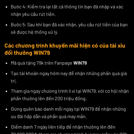
Bước 4: Kiểm tra lại tất cả thông tin bạn đã nhập và xác
nhận yêu cầu rút tiền.
Bước 5: Sau khi bạn đã xác nhận, yêu cầu rút tiền của bạn
sẽ được hệ thống xử lý.
Các chương trình khuyến mãi hiện có của tài xỉu
đổi thưởng WIN79
Mã quà tặng 79k trên Fanpage
WIN79
Tạo tài khoản ngay hôm nay để nhận những phần quà giá
trị.
Tham gia ngay chương trình lì xì tại WIN79, với cơ hội nhận
phần thưởng lên đến 200 triệu đồng.
Đừng quên báo danh mỗi ngày tại WIN79 để nhận những
ưu đãi hấp dẫn và phần quà may mắn.
Điểm danh 7 ngày liên tiếp để nhận thưởng lên đến