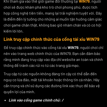
Khi tham gia vào thế giới game đổi thưởng tại
WIN79
, người
chơi sẽ được khám phá kho trò chơi phong phú, được tích
hợp công nghệ tiên tiến, mang lại trải nghiệm tuyệt vời. Đây
là điểm đến lý tưởng cho những ai muốn tận hưởng cảm giác
chơi game chân thật, không bao giờ nhàm chán và có cơ hội
kiếm lời lớn.
Link truy cập chính thức của cổng tài xỉu WIN79
Để truy cập chính thức vào cổng tài xỉu
WIN79
, người chơi chỉ
nên vào trang web chính thức của WIN79. Bạn cần đảm bảo
rằng mình đang truy cập vào địa chỉ website an toàn và chính
thống để tránh các rủi ro từ các trang giả mạo.
Truy cập từ các nguồn không đáng tin cậy có thể dẫn đến
nguy cơ lừa đảo, mất tài khoản hoặc thông tin cá nhân. Hãy
cẩn trọng và chỉ sử dụng các đường link xác thực để bảo vệ
quyền lợi của mình.
Link vào cổng game chính chủ: /