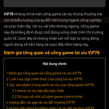
VIP79
không chỉ là một cổng game tài xỉu thông thường mà
còn là biểu tượng của sự đổi mới trong ngành công nghiệp
cá cược hiện đại. Với sự cải tiến không ngừng, cổng game
này đã khẳng định được chỗ đứng vững chắc trên thị trường
quốc tế. Dưới đây là những nhận xét nổi bật từ cộng đồng
người dùng về nền tảng cá cược đầy tiềm năng này.
Đánh giá tổng quan về cổng game tài xỉu VIP79
Nội dung chính
1
Đánh giá tổng quan về cổng game tài xỉu VIP79
2
Link truy cập chính thức của cổng tài xỉu VIP79
3
Các sản phẩm trong sảnh tài xỉu của cổng game VIP79
3.1
Game tài xỉu hấp dẫn bậc nhất
3.2
Sơ lược về một số sảnh game casino khác
4
Hướng dẫn tải app tài xỉu đổi thưởng VIP79
5
Hướng dẫn đăng ký/đăng nhập tài xỉu đổi thưởng VIP79