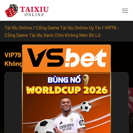
Skip
to
content
Tài Xỉu Online
/
Cổng Game Tài Xỉu Online Uy Tín
/
VIP79 –
Cổng Game Tài Xỉu Xanh Chín Không Nên Bỏ Lỡ
VIP79 – Cổng Game Tài Xỉu Xanh Chín
×
Không Nên Bỏ Lỡ
TÀI XỈU VIP79
4.9/5