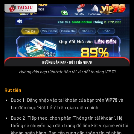
Hướng dẫn nạp tiền/rút tiền tài xỉu đổi thưởng VIP79
Rút tiền
Bước 1: Đăng nhập vào tài khoản của bạn trên
VIP79
và
tìm đến mục “Rút tiền” trên giao diện chính.
Bước 2: Tiếp theo, chọn phần “Thông tin tài khoản”. Hệ
thống sẽ chuyển bạn đến trang để liên kết ví game với tài
khoản ngân hàng. Bạn cần cung cấp thông tin cá nhân