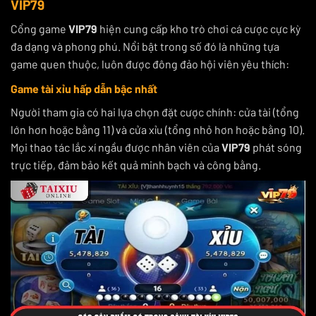
VIP79
Cổng game
VIP79
hiện cung cấp kho trò chơi cá cược cực kỳ
đa dạng và phong phú. Nổi bật trong số đó là những tựa
game quen thuộc, luôn được đông đảo hội viên yêu thích:
Game tài xỉu hấp dẫn bậc nhất
Người tham gia có hai lựa chọn đặt cược chính: cửa tài (tổng
lớn hơn hoặc bằng 11) và cửa xỉu (tổng nhỏ hơn hoặc bằng 10).
Mọi thao tác lắc xí ngầu được nhân viên của
VIP79
phát sóng
trực tiếp, đảm bảo kết quả minh bạch và công bằng.