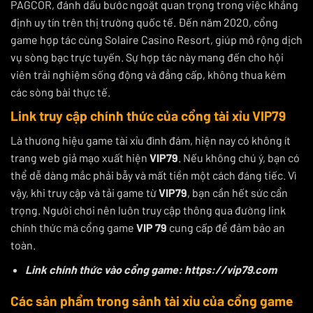
PAGCOR, đánh dấu bước ngoặt quan trọng trong việc khẳng
định uy tín trên thị trường quốc tế. Đến năm 2020, cổng
game hợp tác cùng Solaire Casino Resort, giúp mở rộng dịch
vụ sòng bạc trực tuyến. Sự hợp tác này mang đến cho hội
viên trải nghiệm sống động và đẳng cấp, không thua kém
các sòng bài thực tế.
Link truy cập chính thức của cổng tài xỉu VIP79
Là thương hiệu game tài xỉu đình đám, hiện nay có không ít
trang web giả mạo xuất hiện
VIP79
. Nếu không chú ý, bạn có
thể dễ dàng mắc phải bẫy và mất tiền một cách đáng tiếc. Vì
vậy, khi truy cập và tải game từ
VIP79
, bạn cần hết sức cẩn
trọng. Người chơi nên luôn truy cập thông qua đường link
chính thức mà cổng game
VIP 79
cung cấp để đảm bảo an
toàn.
Link chính thức vào cổng game: https://vip79.com
Các sản phẩm trong sảnh tài xỉu của cổng game