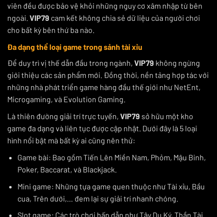
viên đều được bảo vệ khỏi những nguy cơ xâm nhập từ bên
ngoài.
VIP79
cam kết không chia sẻ dữ liệu của người chơi
cho bất kỳ bên thứ ba nào.
Đa dạng thể loại game trong sảnh tài xỉu
Để duy trì vị thế dẫn đầu trong ngành,
VIP79
không ngừng
giới thiệu các sản phẩm mới. Đồng thời, nền tảng hợp tác với
những nhà phát triển game hàng đầu thế giới như NetEnt,
Microgaming, và Evolution Gaming.
Là thiên đường giải trí trực tuyến,
VIP79
sở hữu một kho
game đa dạng và liên tục được cập nhật. Dưới đây là 5 loại
hình nổi bật mà bất kỳ ai cũng nên thử:
Game bài: Bao gồm Tiến Lên Miền Nam, Phỏm, Mậu Binh,
Poker, Baccarat, và Blackjack.
Mini game: Những tựa game quen thuộc như Tài xỉu, Bầu
cua, Trên dưới,… đem lại sự giải trí nhanh chóng.
Slot game: Các trò chơi hấp dẫn như Tây Du Ký, Thần Tài