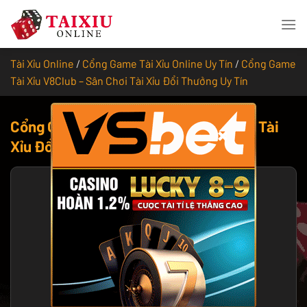
Skip
to
content
Tài Xỉu Online
/
Cổng Game Tài Xỉu Online Uy Tín
/
Cổng Game
Tài Xỉu V8Club – Sân Chơi Tài Xỉu Đổi Thưởng Uy Tín
Cổng Game Tài Xỉu V8Club – Sân Chơi Tài
×
Xỉu Đổi Thưởng Uy Tín
TÀI XỈU V8CLUB
4.5/5