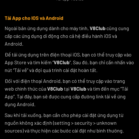
Tải App cho IOS và Android
Ngoài bản ứng dụng dành cho máy tính,
V8Club
cũng cung
cấp các ứng dụng di động cho cả hệ điều hành iOS và
Android.
Để tải ứng dụng trên điện thoại iOS, bạn có thể truy cập vào
App Store và tìm kiếm “
V8Club
“. Sau đó, bạn chỉ cần nhấn vào
nút “Tải về” và đợi quá trình cài đặt hoàn tất.
Đối với điện thoại Android, bạn có thể truy cập vào trang
web chính thức của
V8Club
tại
V8Club
và tìm đến mục “Tải
App”. Tại đây, bạn sẽ được cung cấp đường link tải về ứng
dụng Android.
Sau khi tải xuống, bạn cần cho phép cài đặt ứng dụng từ
nguồn không xác định (setting > security > unknown
sources) và thực hiện các bước cài đặt như bình thường.