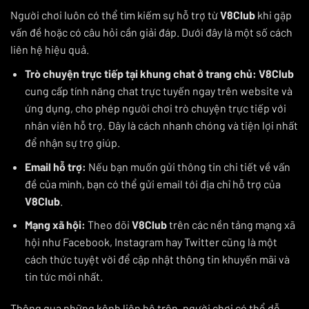
Người chơi luôn có thể tìm kiếm sự hỗ trợ từ
V8Club
khi gặp
vấn đề hoặc có câu hỏi cần giải đáp. Dưới đây là một số cách
liên hệ hiệu quả.
Trò chuyện trực tiếp tại khung chat ở trang chủ:
V8Club
cung cấp tính năng chat trực tuyến ngay trên website và
ứng dụng, cho phép người chơi trò chuyện trực tiếp với
nhân viên hỗ trợ. Đây là cách nhanh chóng và tiện lợi nhất
để nhận sự trợ giúp.
Email hỗ trợ:
Nếu bạn muốn gửi thông tin chi tiết về vấn
đề của mình, bạn có thể gửi email tới địa chỉ hỗ trợ của
V8Club
.
Mạng xã hội:
Theo dõi
V8Club
trên các nền tảng mạng xã
hội như Facebook, Instagram hay Twitter cũng là một
cách thức tuyệt vời để cập nhật thông tin khuyến mãi và
tin tức mới nhất.
Thông qua những kênh liên hệ trên, người chơi có thể dễ