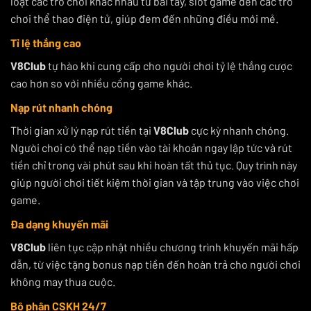
loạt các trò chơi khác nhau từ bài tây, slot game đến các trò
chơi thể thao điện tử, giúp đem đến những điều mới mẻ.
Tỉ lệ thắng cao
V8Club
tự hào khi cung cấp cho người chơi tỷ lệ thắng cược
cao hơn so với nhiều cổng game khác.
Nạp rút nhanh chóng
Thời gian xử lý nạp rút tiền tại
V8Club
cực kỳ nhanh chóng.
Người chơi có thể nạp tiền vào tài khoản ngay lập tức và rút
tiền chỉ trong vài phút sau khi hoàn tất thủ tục. Quy trình này
giúp người chơi tiết kiệm thời gian và tập trung vào việc chơi
game.
Đa dạng khuyến mãi
V8Club
liên tục cập nhật nhiều chương trình khuyến mãi hấp
dẫn, từ việc tặng bonus nạp tiền đến hoàn trả cho người chơi
không may thua cuộc.
Bộ phận CSKH 24/7