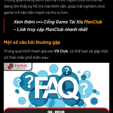
dàng tìm thấy sự hỗ trợ mà mình cần, giúp trải nghiệm chơi
game trở nên liền mạch và thú vị hơn.
Xem thêm >>> Cổng Game Tài Xỉu
ManClub
– Link truy cập ManClub nhanh nhất
Một số câu hỏi thường gặp
Trong quá trình tham gia vào
V8 Club
, có thể bạn sẽ gặp một
số thắc mắc phổ biến sau: