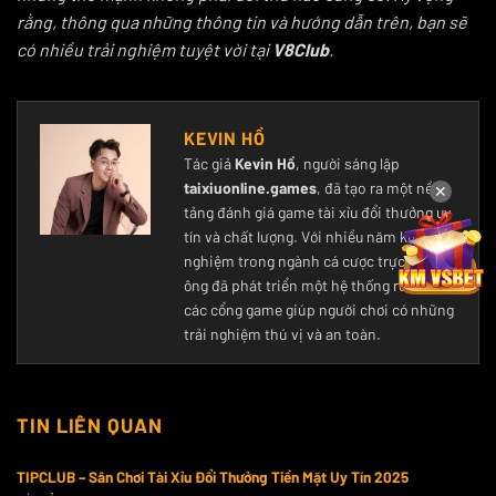
rằng, thông qua những thông tin và hướng dẫn trên, bạn sẽ
có nhiều trải nghiệm tuyệt vời tại
V8Club
.
KEVIN HỒ
Tác giả
Kevin Hồ
, người sáng lập
taixiuonline.games
, đã tạo ra một nền
✕
tảng đánh giá game tài xỉu đổi thưởng uy
tín và chất lượng. Với nhiều năm kinh
nghiệm trong ngành cá cược trực tuyến,
ông đã phát triển một hệ thống review
các cổng game giúp người chơi có những
trải nghiệm thú vị và an toàn.
TIN LIÊN QUAN
TIPCLUB – Sân Chơi Tài Xỉu Đổi Thưởng Tiền Mặt Uy Tín 2025