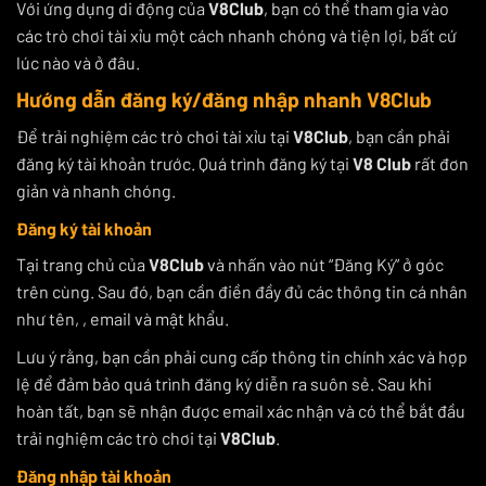
Với ứng dụng di động của
V8Club
, bạn có thể tham gia vào
các trò chơi tài xỉu một cách nhanh chóng và tiện lợi, bất cứ
lúc nào và ở đâu.
Hướng dẫn đăng ký/đăng nhập nhanh V8Club
Để trải nghiệm các trò chơi tài xỉu tại
V8Club
, bạn cần phải
đăng ký tài khoản trước. Quá trình đăng ký tại
V8 Club
rất đơn
giản và nhanh chóng.
Đăng ký tài khoản
Tại trang chủ của
V8Club
và nhấn vào nút “Đăng Ký” ở góc
trên cùng. Sau đó, bạn cần điền đầy đủ các thông tin cá nhân
như tên, , email và mật khẩu.
Lưu ý rằng, bạn cần phải cung cấp thông tin chính xác và hợp
lệ để đảm bảo quá trình đăng ký diễn ra suôn sẻ. Sau khi
hoàn tất, bạn sẽ nhận được email xác nhận và có thể bắt đầu
trải nghiệm các trò chơi tại
V8Club
.
Đăng nhập tài khoản