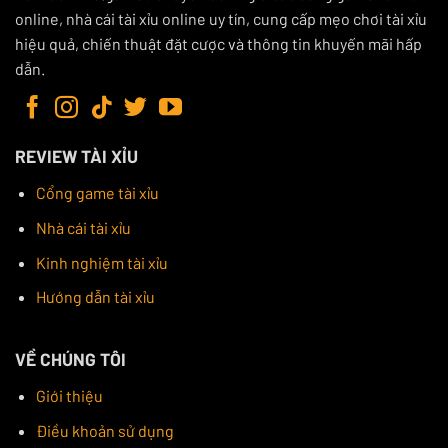
online, nhà cái tài xỉu online uy tín, cung cấp mẹo chơi tài xỉu
hiệu quả, chiến thuật đặt cược và thông tin khuyến mãi hấp
dẫn.
REVIEW TÀI XỈU
Cổng game tài xỉu
Nhà cái tài xỉu
Kinh nghiệm tài xỉu
Hướng dẫn tài xỉu
VỀ CHÚNG TÔI
Giới thiệu
Điều khoản sử dụng