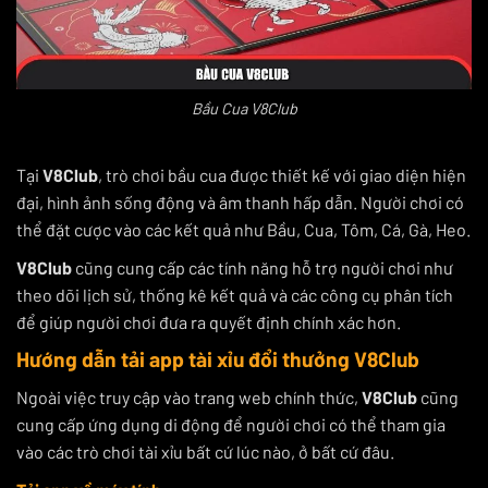
Bầu Cua V8Club
Tại
V8Club
, trò chơi bầu cua được thiết kế với giao diện hiện
đại, hình ảnh sống động và âm thanh hấp dẫn. Người chơi có
thể đặt cược vào các kết quả như Bầu, Cua, Tôm, Cá, Gà, Heo.
V8Club
cũng cung cấp các tính năng hỗ trợ người chơi như
theo dõi lịch sử, thống kê kết quả và các công cụ phân tích
để giúp người chơi đưa ra quyết định chính xác hơn.
Hướng dẫn tải app tài xỉu đổi thưởng V8Club
Ngoài việc truy cập vào trang web chính thức,
V8Club
cũng
cung cấp ứng dụng di động để người chơi có thể tham gia
vào các trò chơi tài xỉu bất cứ lúc nào, ở bất cứ đâu.