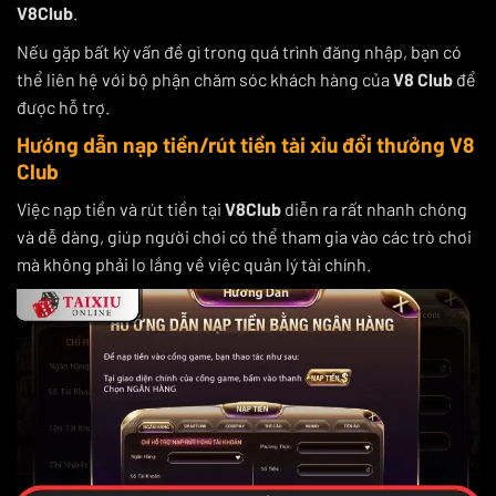
V8Club
.
Nếu gặp bất kỳ vấn đề gì trong quá trình đăng nhập, bạn có
thể liên hệ với bộ phận chăm sóc khách hàng của
V8 Club
để
được hỗ trợ.
Hướng dẫn nạp tiền/rút tiền tài xỉu đổi thưởng V8
Club
Việc nạp tiền và rút tiền tại
V8Club
diễn ra rất nhanh chóng
và dễ dàng, giúp người chơi có thể tham gia vào các trò chơi
mà không phải lo lắng về việc quản lý tài chính.