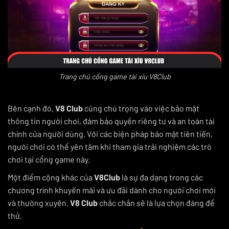
Trang chủ cổng game tài xỉu V8Club
Bên cạnh đó,
V8 Club
cũng chú trọng vào việc bảo mật
thông tin người chơi, đảm bảo quyền riêng tư và an toàn tài
chính của người dùng. Với các biện pháp bảo mật tiên tiến,
người chơi có thể yên tâm khi tham gia trải nghiệm các trò
chơi tại cổng game này.
Một điểm cộng khác của
V8Club
là sự đa dạng trong các
chương trình khuyến mãi và ưu đãi dành cho người chơi mới
và thường xuyên.
V8 Club
chắc chắn sẽ là lựa chọn đáng để
thử.