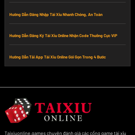
Hướng Dẫn Đăng Nhập Tài Xỉu Nhanh Chóng, An Toàn
Hướng Dẫn Đăng Ký Tài Xỉu Online Nhận Code Thưởng Cực VIP
Hướng Dẫn Tải App Tài Xỉu Online Gói Gọn Trong 4 Bước
Taixiuonline.games chuyên đánh giá các cổng game tài xỉu