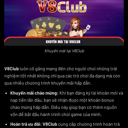
Khuyến mãi tại V8Club
V8Club
luôn cố gắng mang đến cho người chơi những trải
nghiệm tốt nhất không chỉ qua các trò chơi đa dạng mà còn
qua nhiều chương trình khuyến mãi hấp dẫn.
Khuyến mãi chào mừng:
Khi bạn đăng ký tài khoản mới và
nạp tiền lần đầu, bạn sẽ nhận được một khoản bonus
chào mừng hấp dẫn. Điều này giúp bạn có thêm nguồn
vốn để bắt đầu hành trình chơi game của mình.
Hoàn trả ưu đãi:
V8Club
cung cấp chương trình hoàn trả