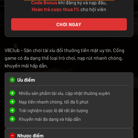
Code Bonus
khi đăng ký và nạp đầu,
Hoàn trả cược thua 1%
cho hội viên
CHƠI NGAY
V8Club – Sân chơi tài xỉu đổi thưởng tiền mặt uy tín. Cổng
game có đa dạng thể loại trò chơi, nạp rút nhanh chóng,
khuyến mãi hấp dẫn.
Ưu điểm
Nhiều sản phẩm tài xỉu, cập nhật thường xuyên
Nạp tiền nhanh chóng, tối đa 5 phút
Trải nghiệm cược lô đề rất ấn tượng
Khuyến mãi đa dạng và hấp dẫn
Nhược điểm