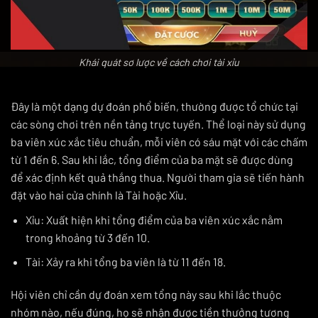
Khái quát sơ lược về cách chơi tài xỉu
Đây là một dạng dự đoán phổ biến, thường được tổ chức tại
các sòng chơi trên nền tảng trực tuyến. Thể loại này sử dụng
ba viên xúc xắc tiêu chuẩn, mỗi viên có sáu mặt với các chấm
từ 1 đến 6. Sau khi lắc, tổng điểm của ba mặt sẽ được dùng
để xác định kết quả thắng thua. Người tham gia sẽ tiến hành
đặt vào hai cửa chính là Tài hoặc Xỉu.
Xỉu: Xuất hiện khi tổng điểm của ba viên xúc xắc nằm
trong khoảng từ 3 đến 10.
Tài: Xảy ra khi tổng ba viên là từ 11 đến 18.
Hội viên chỉ cần dự đoán xem tổng này sau khi lắc thuộc
nhóm nào, nếu đúng, họ sẽ nhận được tiền thưởng tương