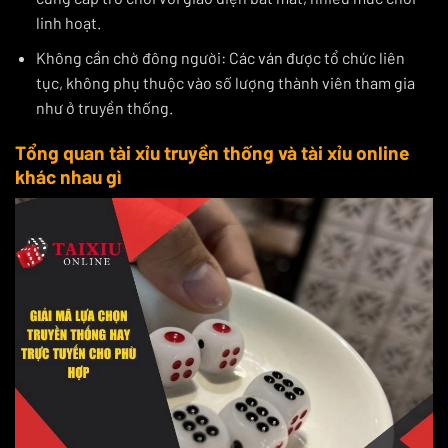
linh hoạt.
Không cần chờ đông người: Các ván được tổ chức liên
tục, không phụ thuộc vào số lượng thành viên tham gia
như ở truyền thống.
Tổng quan tài xỉu truyền thống và tài xỉu online
khác nhau gì