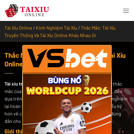
Skip
to
content
Tài Xỉu Online
/
Kinh Nghiệm Tài Xỉu
/
Thắc Mắc: Tài Xỉu
Truyền Thống Và Tài Xỉu Online Khác Nhau Gì
Thắc Mắc: Tài Xỉu Truyền Thống Và Tài Xỉu
×
Online Khác Nhau Gì
Tài xỉu truyền thống và tài xỉu online khác nhau gì
là thắc
mắc của nhiều người mới bắt đầu tìm hiểu. Về cơ bản, đều
dựa trên luật giống nhau nhưng cách tổ chức và trải nghiệm
lại hoàn toàn khác biệt. Cùng bài viết dưới đây tìm hiểu kỹ
hơn về cả hai hình thức
Tài Xỉu
để đưa ra quyết định đúng
đắn cho bản thân.
Giới thiệu về hình thức chơi tài xỉu