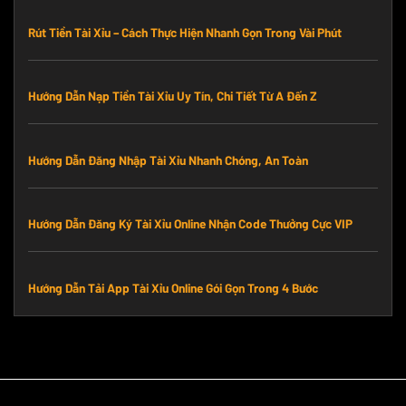
Rút Tiền Tài Xỉu – Cách Thực Hiện Nhanh Gọn Trong Vài Phút
Hướng Dẫn Nạp Tiền Tài Xỉu Uy Tín, Chi Tiết Từ A Đến Z
Hướng Dẫn Đăng Nhập Tài Xỉu Nhanh Chóng, An Toàn
Hướng Dẫn Đăng Ký Tài Xỉu Online Nhận Code Thưởng Cực VIP
Hướng Dẫn Tải App Tài Xỉu Online Gói Gọn Trong 4 Bước