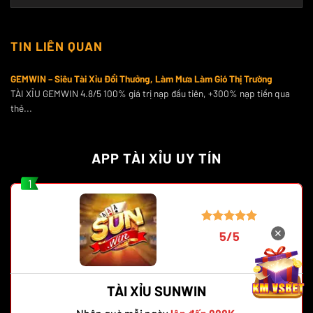
TIN LIÊN QUAN
GEMWIN – Siêu Tài Xỉu Đổi Thưởng, Làm Mưa Làm Gió Thị Trường
TÀI XỈU GEMWIN 4.8/5 100% giá trị nạp đầu tiên, +300% nạp tiền qua
thẻ...
APP TÀI XỈU UY TÍN
1
✕
5/5
TÀI XỈU SUNWIN