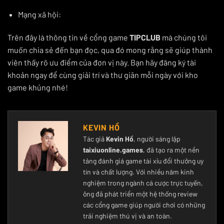
Mạng xã hội:
Trên đây là thông tin về cổng game
TIPCLUB
mà chúng tôi
muốn chia sẻ đến bạn đọc, qua đó mong rằng sẽ giúp thành
viên thấy rõ ưu điểm của đơn vị này. Bạn hãy đăng ký tài
khoản ngay để cùng giải trí và thư giãn mỗi ngày với kho
game khủng nhé!
KEVIN HỒ
Tác giả
Kevin Hồ
, người sáng lập
taixiuonline.games
, đã tạo ra một nền
tảng đánh giá game tài xỉu đổi thưởng uy
tín và chất lượng. Với nhiều năm kinh
nghiệm trong ngành cá cược trực tuyến,
ông đã phát triển một hệ thống review
các cổng game giúp người chơi có những
trải nghiệm thú vị và an toàn.