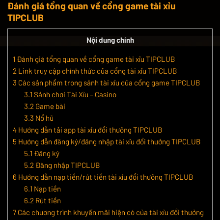
Đánh giá tổng quan về cổng game tài xỉu
TIPCLUB
Nội dung chính
1
Đánh giá tổng quan về cổng game tài xỉu TIPCLUB
2
Link truy cập chính thức của cổng tài xỉu TIPCLUB
3
Các sản phẩm trong sảnh tài xỉu của cổng game TIPCLUB
3.1
Sảnh chơi Tài Xỉu – Casino
3.2
Game bài
3.3
Nổ hũ
4
Hướng dẫn tải app tài xỉu đổi thưởng TIPCLUB
5
Hướng dẫn đăng ký/đăng nhập tài xỉu đổi thưởng TIPCLUB
5.1
Đăng ký
5.2
Đăng nhập TIPCLUB
6
Hướng dẫn nạp tiền/rút tiền tài xỉu đổi thưởng TIPCLUB
6.1
Nạp tiền
6.2
Rút tiền
7
Các chương trình khuyến mãi hiện có của tài xỉu đổi thưởng