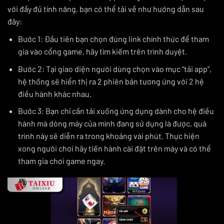
với đầy đủ tính năng, bạn có thể tải về như hướng dẫn sau
đây:
Bước 1: Đầu tiên bạn chọn đúng link chính thức để tham
gia vào cổng game, hãy tìm kiếm trên trình duyệt.
Bước 2: Tại giao diện người dùng chọn vào mục “tải app”,
hệ thống sẽ hiển thị ra 2 phiên bản tương ứng với 2 hệ
điều hành khác nhau.
Bước 3: Bạn chỉ cần tải xuống ứng dụng dành cho hệ điều
hành mà dòng máy của mình đang sử dụng là được, quá
trình này sẽ diễn ra trong khoảng vài phút. Thực hiện
xong người chơi hãy tiến hành cài đặt trên máy và có thể
tham gia chơi game ngay.