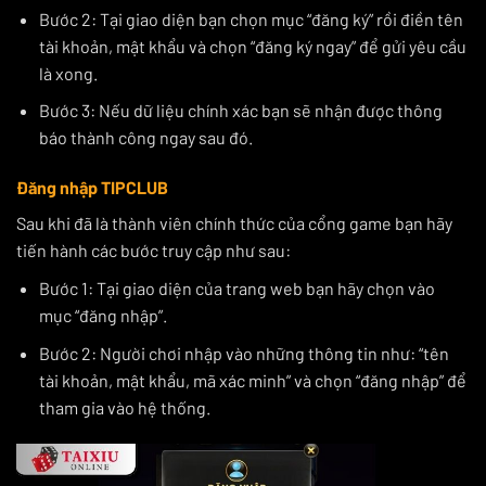
Bước 2: Tại giao diện bạn chọn mục “đăng ký” rồi điền tên
tài khoản, mật khẩu và chọn “đăng ký ngay” để gửi yêu cầu
là xong.
Bước 3: Nếu dữ liệu chính xác bạn sẽ nhận được thông
báo thành công ngay sau đó.
Đăng nhập TIPCLUB
Sau khi đã là thành viên chính thức của cổng game bạn hãy
tiến hành các bước truy cập như sau:
Bước 1: Tại giao diện của trang web bạn hãy chọn vào
mục “đăng nhập”.
Bước 2: Người chơi nhập vào những thông tin như: “tên
tài khoản, mật khẩu, mã xác minh” và chọn “đăng nhập” để
tham gia vào hệ thống.