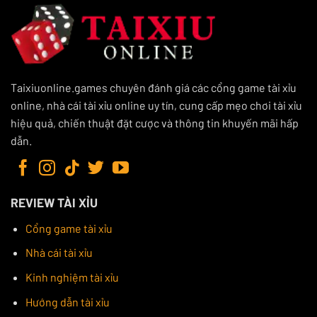
Taixiuonline.games chuyên đánh giá các cổng game tài xỉu
online, nhà cái tài xỉu online uy tín, cung cấp mẹo chơi tài xỉu
hiệu quả, chiến thuật đặt cược và thông tin khuyến mãi hấp
dẫn.
REVIEW TÀI XỈU
Cổng game tài xỉu
Nhà cái tài xỉu
Kinh nghiệm tài xỉu
Hướng dẫn tài xỉu