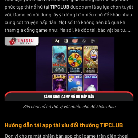
phức tạp thì nổ hũ tại
TIPCLUB
được xem là sự lựa chọn tuyệt
vời. Game có nội dung lấy ý tưởng từ nhiều chủ đề khác nhau
cùng cốt truyện hấp dẫn. Một số trò không nên bỏ qua khi
tham gia cổng game như: Ma sói, kẻ độc tài, bảo vật ba tư,….
Sân chơi nổ hũ thú vị với nhiều chủ đề khác nhau
Hướng dẫn tải app tài xỉu đổi thưởng TIPCLUB
Đơn vị cho ra mắt phiên bản app chơi game trên điện thoại