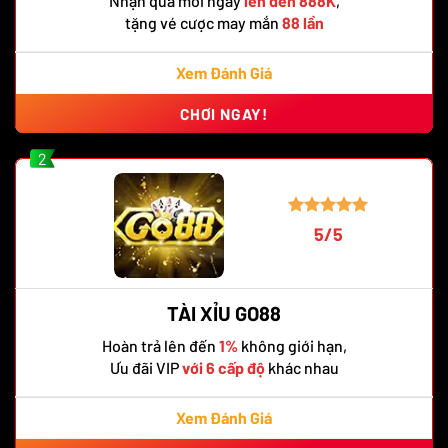
Nhận quà mỗi ngày
lên đến 888K
,
tặng vé cược may mắn
88 lần
Xem Đánh Giá
CHƠI NGAY!
2
5/5
TÀI XỈU GO88
Hoàn trả lên đến
1%
không giới hạn,
Ưu đãi VIP
với 6 cấp độ
khác nhau
Xem Đánh Giá