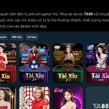
 quan tâm đến từ anh em game thủ. Nhà cái tài xỉu
TA88
với chuy
ười chơi các trò sicbo có tỷ lệ trả thưởng nhanh, chất lượng liv
ình của các dealer xinh đẹp.