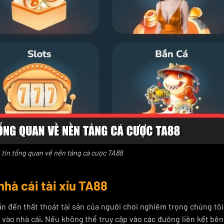
tin tổng quan về nền tảng cá cược TA88
nhà cái tài xỉu TA88
n đến thất thoát tài sản của người chơi nghiêm trọng chúng tôi
 vào nhà cái
.
Nếu không thể truy cập vào các đường liên kết bên