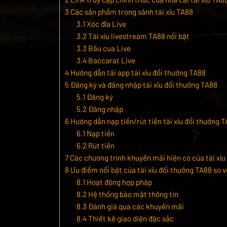
3
Các sản phẩm trong sảnh tài xỉu TA88
3.1
Xóc đĩa Live
3.2
Tài xỉu livestream TA88 nổi bật
3.3
Bầu cua Live
3.4
Baccarat Live
4
Hướng dẫn tải app tài xỉu đổi thưởng TA88
5
Đăng ký và đăng nhập tài xỉu đổi thưởng TA88
5.1
Đăng ký
5.2
Đăng nhập
6
Hướng dẫn nạp tiền/rút tiền tài xỉu đổi thưởng 
6.1
Nạp tiền
6.2
Rút tiền
7
Các chương trình khuyến mãi hiện có của tài xỉu
8
Ưu điểm nổi bật của tài xỉu đổi thưởng TA88 so vớ
8.1
Hoạt động hợp pháp
8.2
Hệ thống bảo mật thông tin
8.3
Đánh giá qua các khuyến mãi
8.4
Thiết kế giao diện đặc sắc