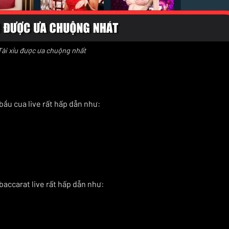
Tài xỉu được ưa chuộng nhất
bầu cua live rất hấp dẫn như:
baccarat live rất hấp dẫn như: