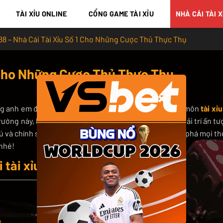
TÀI XỈU ONLINE
CỔNG GAME TÀI XỈU
NHÀ CÁI TÀI X
88 – Nhà Cái Tài Xỉu Số 1 Cho Những Cược Thủ Thực Thụ
1 Cho Những Cược Thủ Thực Thụ
×
ng anh em đam mê các trò chơi cá cược, đặc biệt là bộ môn
tài xỉ
 trường này, bạn sẽ được trải nghiệm một thiên đường giải trí ấn tư
và chính sách giao dịch tiện lợi. Hãy cùng nhau khám phá mọi th
 nhé!
 tài xỉu TA88
8