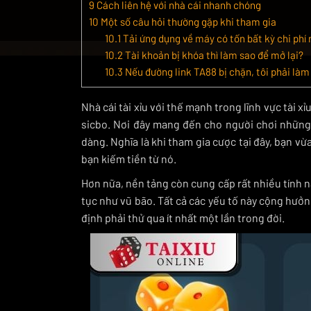
9
Cách liên hệ với nhà cái nhanh chóng
10
Một số câu hỏi thường gặp khi tham gia
10.1
Tải ứng dụng về máy có tốn bất kỳ chi phí
10.2
Tài khoản bị khóa thì làm sao để mở lại?
10.3
Nếu đường link TA88 bị chặn, tôi phải làm
Nhà cái tài xỉu với thế mạnh trong lĩnh vực tài 
sicbo. Nơi đây mang đến cho người chơi những t
dàng. Nghĩa là khi tham gia cược tại đây, bạn vừ
bạn kiếm tiền từ nó.
Hơn nữa, nền tảng còn cung cấp rất nhiều tính 
tục như vũ bão. Tất cả các yếu tố này cộng hưởn
định phải thử qua ít nhất một lần trong đời.