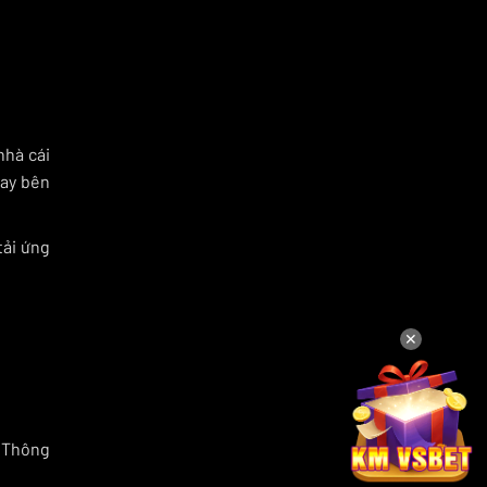
nhà cái
gay bên
tải ứng
✕
. Thông