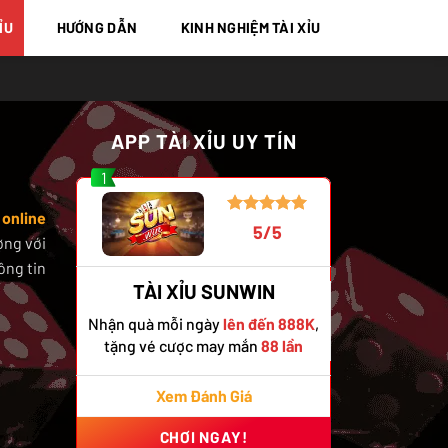
ỈU
HƯỚNG DẪN
KINH NGHIỆM TÀI XỈU
APP TÀI XỈU UY TÍN
1
u online
5/5
ợng với
ông tin
TÀI XỈU SUNWIN
Nhận quà mỗi ngày
lên đến 888K
,
tặng vé cược may mắn
88 lần
Xem Đánh Giá
CHƠI NGAY!