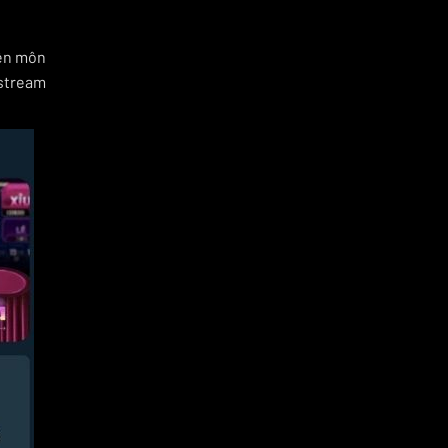
ên môn
estream