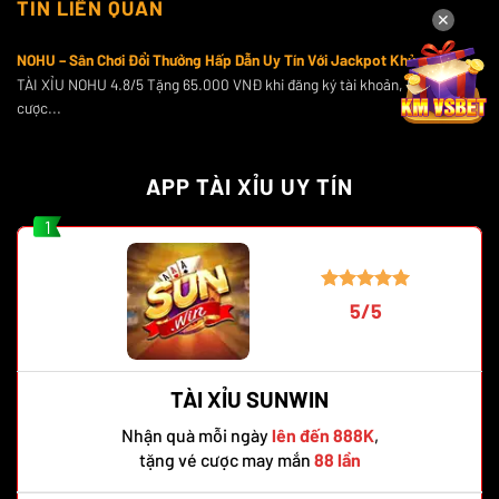
TIN LIÊN QUAN
✕
NOHU – Sân Chơi Đổi Thưởng Hấp Dẫn Uy Tín Với Jackpot Khủng
TÀI XỈU NOHU 4.8/5 Tặng 65.000 VNĐ khi đăng ký tài khoản, Hoàn trả
cược...
APP TÀI XỈU UY TÍN
1
5/5
TÀI XỈU SUNWIN
Nhận quà mỗi ngày
lên đến 888K
,
tặng vé cược may mắn
88 lần