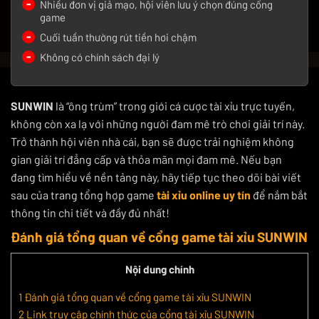
Nhiều đơn vị giả mạo, hội viên lưu ý chọn đúng cổng
game
Cuối tuần thường rút tiền hơi chậm
Không có chính sách đại lý
SUNWIN
là “ông trùm” trong giới cá cược tài xỉu trực tuyến,
không còn xa lạ với những người đam mê trò chơi giải trí này.
Trở thành hội viên nhà cái, bạn sẽ được trải nghiệm không
gian giải trí đẳng cấp và thỏa mãn mọi đam mê. Nếu bạn
đang tìm hiểu về nền tảng này, hãy tiếp tục theo dõi bài viết
sau của trang tổng hợp game
tài xỉu online uy tín
để nắm bắt
thông tin chi tiết và đầy đủ nhất!
Đánh giá tổng quan về cổng game tài xỉu SUNWIN
Nội dung chính
1
Đánh giá tổng quan về cổng game tài xỉu SUNWIN
2
Link truy cập chính thức của cổng tài xỉu SUNWIN