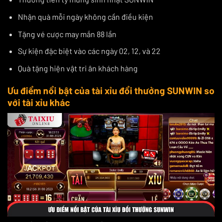
Nhận quà mỗi ngày không cần điều kiện
Tặng vé cược may mắn 88 lần
Sự kiện đặc biệt vào các ngày 02, 12, và 22
Quà tặng hiện vật tri ân khách hàng
Ưu điểm nổi bật của tài xỉu đổi thưởng SUNWIN so
với tài xỉu khác