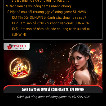
8.5
Bộ phận CSKH chuyên nghiệp 24/7
9
Cách liên hệ với cổng game nhanh chóng
10
Một số câu hỏi thường gặp về cổng game SUNWIN
10.1
Tin đồn SUNWIN bị đánh sập, thực hư ra sao?
10.2
Làm sao để xử lý khi không vào được SUNWIN?
10.3
Làm sao để nắm bắt các chương trình ưu đãi từ
SUNWIN?
Đánh giá tổng quan về cổng game tài xỉu SUNWIN