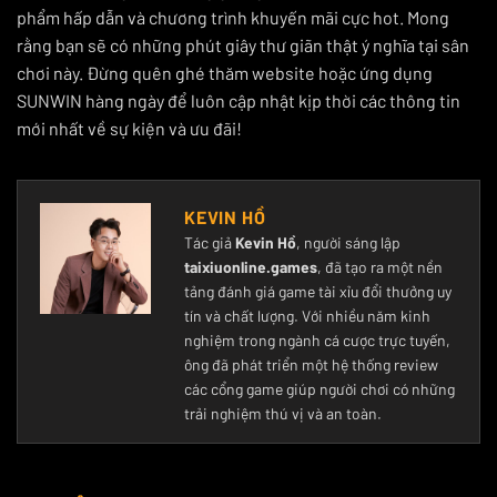
phẩm hấp dẫn và chương trình khuyến mãi cực hot. Mong
rằng bạn sẽ có những phút giây thư giãn thật ý nghĩa tại sân
chơi này. Đừng quên ghé thăm website hoặc ứng dụng
SUNWIN hàng ngày để luôn cập nhật kịp thời các thông tin
mới nhất về sự kiện và ưu đãi!
KEVIN HỒ
Tác giả
Kevin Hồ
, người sáng lập
taixiuonline.games
, đã tạo ra một nền
tảng đánh giá game tài xỉu đổi thưởng uy
tín và chất lượng. Với nhiều năm kinh
nghiệm trong ngành cá cược trực tuyến,
ông đã phát triển một hệ thống review
các cổng game giúp người chơi có những
trải nghiệm thú vị và an toàn.