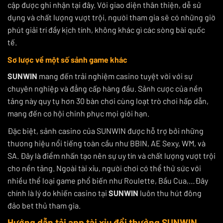
cập được ghi nhận tại đây. Với giao diện thân thiện, dễ sử
dụng và chất lượng vượt trội, người tham gia sẽ có những giờ
phút giải trí đầy kịch tính, không khác gì các sòng bài quốc
tế.
Sơ lược về một số sảnh game khác
SUNWIN
mang đến trải nghiệm casino tuyệt vời với sự
chuyên nghiệp và đẳng cấp hàng đầu. Sảnh cược của nền
tảng này quy tụ hơn 30 bàn chơi cùng loạt trò chơi hấp dẫn,
mang đến cơ hội chinh phục mọi giới hạn.
Đặc biệt, sảnh casino của SUNWIN được hỗ trợ bởi những
thương hiệu nổi tiếng toàn cầu như BBIN, AE Sexy, WM, và
SA. Đây là điểm nhấn tạo nên sự uy tín và chất lượng vượt trội
cho nền tảng. Ngoài tài xỉu, người chơi có thể thử sức với
nhiều thể loại game phổ biến như Roulette, Bầu Cua,…Đây
chính là lý do khiến casino tại
SUNWIN
luôn thu hút đông
đảo bet thủ tham gia.
Hướng dẫn tải app tài xỉu đổi thưởng SUNWIN