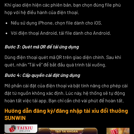
Khi giao diện hiện các phiên bản, bạn chọn đúng file phù
hợp với hệ điều hành của điện thoại.
Nếu sử dụng iPhone, chọn file dành cho iOS.
Với điện thoại Android, tải file dành cho Android.
Bước 3: Quét mã QR để tải ứng dụng
Dùng điện thoại quét mã QR trên giao diện chính. Sau khi
quét, nhấn “Tải về” để bắt đầu quá trình tải xuống.
Bước 4: Cấp quyền cài đặt ứng dụng
Mở phần cài đặt của điện thoại và bật tính năng cho phép cài
đặt từ nguồn không xác định. Lúc này, hệ thống sẽ tự động
hoàn tất việc tải app. Bạn chỉ cần chờ vài phút để hoàn tất.
Hướng dẫn đăng ký/đăng nhập tài xỉu đổi thưởng
SUNWIN