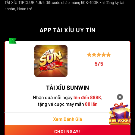
TÀI XỈU TIPCLUB 4.9/5 Giftcode chào mừng 50K–100K khi đăng ký tài
khoản, Hoàn trả...
APP TÀI XỈU UY TÍN
1
5/5
TÀI XỈU SUNWIN
✕
Nhận quà mỗi ngày
lên đến 888K
,
tặng vé cược may mắn
88 lần
Xem Đánh Giá
CHƠI NGAY!