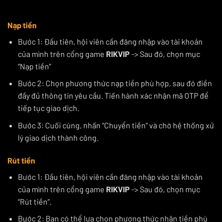
Nạp tiền
Bước 1: Đầu tiên, hội viên cần đăng nhập vào tài khoản
của mình trên cổng game
RIKVIP
-> Sau đó, chọn mục
“Nạp tiền”
Bước 2: Chọn phương thức nạp tiền phù hợp, sau đó điền
đầy đủ thông tin yêu cầu. Tiến hành xác nhận mã OTP để
tiếp tục giao dịch.
Bước 3: Cuối cùng, nhấn “Chuyển tiền” và chờ hệ thống xử
lý giao dịch thành công.
Rút tiền
Bước 1: Đầu tiên, hội viên cần đăng nhập vào tài khoản
của mình trên cổng game
RIKVIP
-> Sau đó, chọn mục
“Rút tiền”.
Bước 2: Bạn có thể lựa chọn phương thức nhận tiền phù