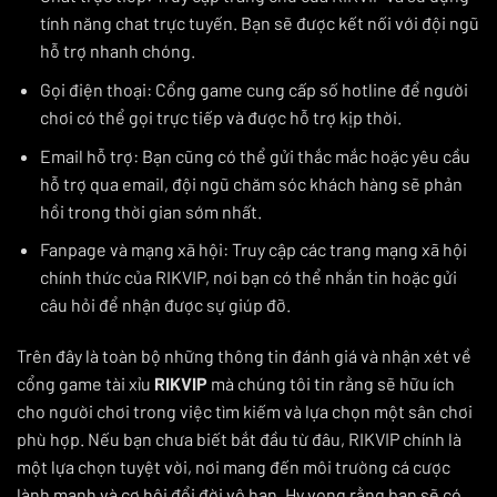
tính năng chat trực tuyến. Bạn sẽ được kết nối với đội ngũ
hỗ trợ nhanh chóng.
Gọi điện thoại: Cổng game cung cấp số hotline để người
chơi có thể gọi trực tiếp và được hỗ trợ kịp thời.
Email hỗ trợ: Bạn cũng có thể gửi thắc mắc hoặc yêu cầu
hỗ trợ qua email, đội ngũ chăm sóc khách hàng sẽ phản
hồi trong thời gian sớm nhất.
Fanpage và mạng xã hội: Truy cập các trang mạng xã hội
chính thức của RIKVIP, nơi bạn có thể nhắn tin hoặc gửi
câu hỏi để nhận được sự giúp đỡ.
Trên đây là toàn bộ những thông tin đánh giá và nhận xét về
cổng game tài xỉu
RIKVIP
mà chúng tôi tin rằng sẽ hữu ích
cho người chơi trong việc tìm kiếm và lựa chọn một sân chơi
phù hợp. Nếu bạn chưa biết bắt đầu từ đâu, RIKVIP chính là
một lựa chọn tuyệt vời, nơi mang đến môi trường cá cược
lành mạnh và cơ hội đổi đời vô hạn. Hy vọng rằng bạn sẽ có