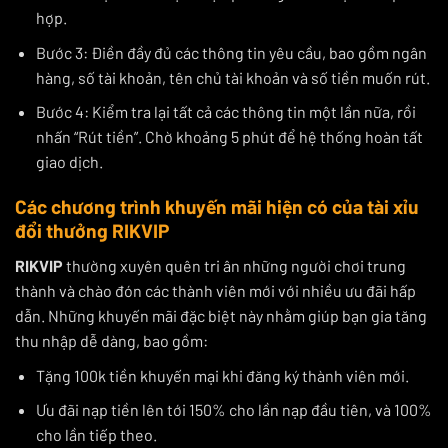
hợp.
Bước 3: Điền đầy đủ các thông tin yêu cầu, bao gồm ngân
hàng, số tài khoản, tên chủ tài khoản và số tiền muốn rút.
Bước 4: Kiểm tra lại tất cả các thông tin một lần nữa, rồi
nhấn “Rút tiền”. Chờ khoảng 5 phút để hệ thống hoàn tất
giao dịch.
Các chương trình khuyến mãi hiện có của tài xỉu
đổi thưởng RIKVIP
RIKVIP
thường xuyên quên tri ân những người chơi trung
thành và chào đón các thành viên mới với nhiều ưu đãi hấp
dẫn. Những khuyến mãi đặc biệt này nhằm giúp bạn gia tăng
thu nhập dễ dàng, bao gồm:
Tặng 100k tiền khuyến mại khi đăng ký thành viên mới.
Ưu đãi nạp tiền lên tới 150% cho lần nạp đầu tiên, và 100%
cho lần tiếp theo.