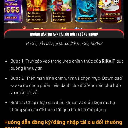
Hướng dẫn tải app tài xỉu đổi thưởng RIKVIP
Bước 1: Truy cập vào trang web chính thức của
RIKVIP
qua
đường link uy tín.
Bước 2: Trên màn hình chính, tìm và chọn mục “Download”
-> sau đó chọn phiên bản dành cho iOS/Android phù hợp
và nhấn tải về.
Bước 3: Chấp nhận các điều khoản và điều kiện mà hệ
thống yêu cầu để hoàn tất quá trình tải ứng dụng.
Hướng dẫn đăng ký/đăng nhập tài xỉu đổi thưởng