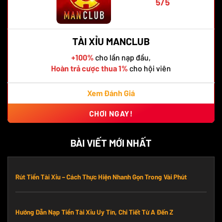
5/5
TÀI XỈU MANCLUB
+100%
cho lần nạp đầu,
Hoàn trả cược thua 1%
cho hội viên
Xem Đánh Giá
CHƠI NGAY!
BÀI VIẾT MỚI NHẤT
Rút Tiền Tài Xỉu – Cách Thực Hiện Nhanh Gọn Trong Vài Phút
Hướng Dẫn Nạp Tiền Tài Xỉu Uy Tín, Chi Tiết Từ A Đến Z