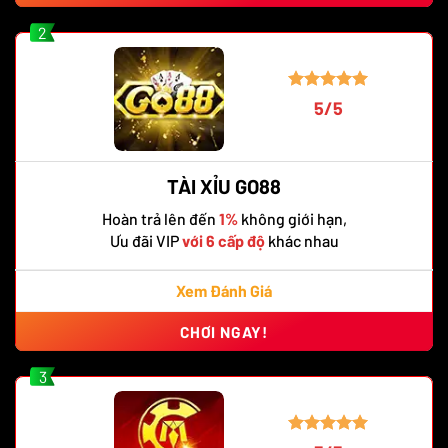
2
5/5
TÀI XỈU GO88
Hoàn trả lên đến
1%
không giới hạn,
Ưu đãi VIP
với 6 cấp độ
khác nhau
Xem Đánh Giá
CHƠI NGAY!
3