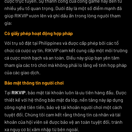
cược trực tuyến. Sự thành công của cổng game này đến từ
nhiều yếu tố quan trọng. Dưới đây là một số điểm mạnh đã
giúp RIKVIP vươn lên và ghi dấu ấn trong lòng người tham
gia:
Có giấy phép hoạt động hợp pháp
Với trụ sở đặt tại Philippines và được cấp phép bởi các tổ
chức cá cược uy tín, RIKVIP cam kết cung cấp một môi trường
cá cược minh bạch và an toàn. Điều này giúp bạn yên tâm
tham gia các trò chơi mà không phải lo lắng về tính hợp pháp
của các giao dịch.
Bảo mật thông tin người chơi
Tại
RIKVIP
, bảo mật tài khoản luôn là ưu tiên hàng đầu. Được
thiết kế với hệ thống bảo mật đa lớp, nền tảng này áp dụng
công nghệ tiên tiến, bảo vệ tài khoản người chơi một cách
tuyệt đối. Chúng tôi cam kết rằng thông tin cá nhân và tài
khoản của hội viên sẽ được bảo vệ an toàn tuyệt đối, tránh
xa nguy cơ bị xâm nhập từ bên ngoài.