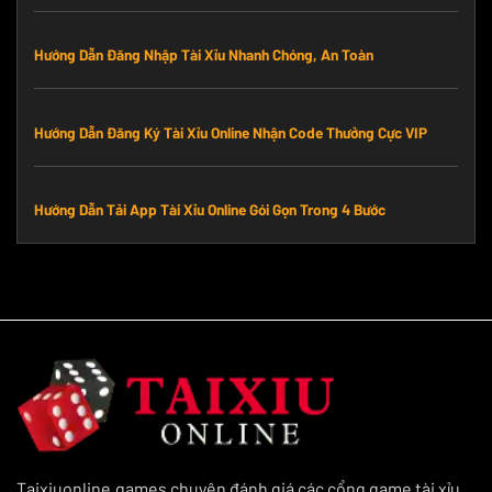
Hướng Dẫn Đăng Nhập Tài Xỉu Nhanh Chóng, An Toàn
Hướng Dẫn Đăng Ký Tài Xỉu Online Nhận Code Thưởng Cực VIP
Hướng Dẫn Tải App Tài Xỉu Online Gói Gọn Trong 4 Bước
Taixiuonline.games chuyên đánh giá các cổng game tài xỉu