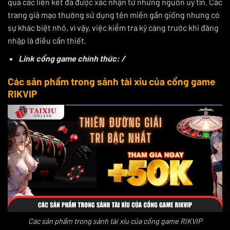
qua các liên kết đã được xác nhận từ những nguồn uy tín. Các
trang giả mạo thường sử dụng tên miền gần giống nhưng có
sự khác biệt nhỏ, vì vậy, việc kiểm tra kỹ càng trước khi đăng
nhập là điều cần thiết.
Link cổng game chính thức: /
Các sản phẩm trong sảnh tài xỉu của cổng game
RIKVIP
Các sản phẩm trong sảnh tài xỉu của cổng game RIKVIP