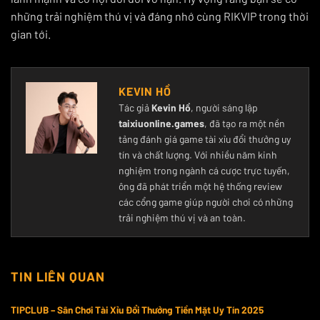
những trải nghiệm thú vị và đáng nhớ cùng RIKVIP trong thời
gian tới.
KEVIN HỒ
Tác giả
Kevin Hồ
, người sáng lập
taixiuonline.games
, đã tạo ra một nền
tảng đánh giá game tài xỉu đổi thưởng uy
tín và chất lượng. Với nhiều năm kinh
nghiệm trong ngành cá cược trực tuyến,
ông đã phát triển một hệ thống review
các cổng game giúp người chơi có những
trải nghiệm thú vị và an toàn.
TIN LIÊN QUAN
TIPCLUB – Sân Chơi Tài Xỉu Đổi Thưởng Tiền Mặt Uy Tín 2025