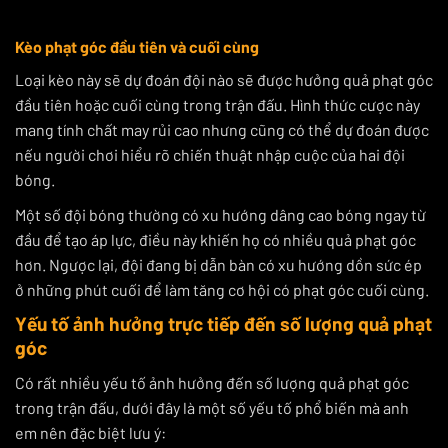
Kèo phạt góc đầu tiên và cuối cùng
Loại kèo này sẽ dự đoán đội nào sẽ được hưởng quả phạt góc
đầu tiên hoặc cuối cùng trong trận đấu. Hình thức cược này
mang tính chất may rủi cao nhưng cũng có thể dự đoán được
nếu người chơi hiểu rõ chiến thuật nhập cuộc của hai đội
bóng.
Một số đội bóng thường có xu hướng dâng cao bóng ngay từ
đầu để tạo áp lực, điều này khiến họ có nhiều quả phạt góc
hơn. Ngược lại, đội đang bị dẫn bàn có xu hướng dồn sức ép
ở những phút cuối để làm tăng cơ hội có phạt góc cuối cùng.
Yếu tố ảnh hưởng trực tiếp đến số lượng quả phạt
góc
Có rất nhiều yếu tố ảnh hưởng đến số lượng quả phạt góc
trong trận đấu, dưới đây là một số yếu tố phổ biến mà anh
em nên đặc biệt lưu ý: