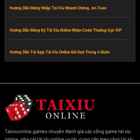
Hướng Dẫn Đăng Nhập Tài Xỉu Nhanh Chóng, An Toàn
Hướng Dẫn Đăng Ký Tài Xỉu Online Nhận Code Thưởng Cực VIP
Hướng Dẫn Tải App Tài Xỉu Online Gói Gọn Trong 4 Bước
Taixiuonline.games chuyên đánh giá các cổng game tài xỉu
online, nhà cái tài xỉu online uy tín, cung cấp mẹo chơi tài xỉu