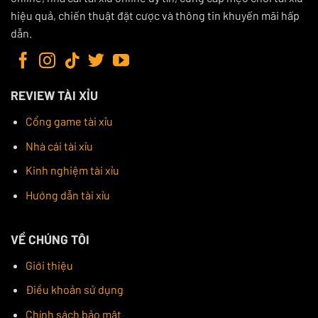
hiệu quả, chiến thuật đặt cược và thông tin khuyến mãi hấp
dẫn.
REVIEW TÀI XỈU
Cổng game tài xỉu
Nhà cái tài xỉu
Kinh nghiệm tài xỉu
Hướng dẫn tài xỉu
VỀ CHÚNG TÔI
Giới thiệu
Điều khoản sử dụng
Chính sách bảo mật