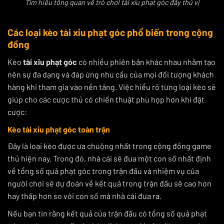
Tìm hiểu tổng quan về trò chơi tài xỉu phạt góc đầy thú vị
Các loại kèo tài xỉu phạt góc phổ biến trong cộng
đồng
Kèo
tài xỉu phạt góc
có nhiều phiên bản khác nhau nhằm tạo
nên sự đa dạng và đáp ứng nhu cầu của mọi đối tượng khách
hàng khi tham gia vào nền tảng. Việc hiểu rõ từng loại kèo sẽ
giúp cho các cược thủ có chiến thuật phù hợp hơn khi đặt
cược:
Kèo tài xỉu phạt góc toàn trận
Đây là loại kèo được ưa chuộng nhất trong cộng đồng game
thủ hiện nay. Trong đó, nhà cái sẽ đưa một con số nhất định
về tổng số quả phạt góc trong trận đấu và nhiệm vụ của
người chơi sẽ dự đoán về kết quả trong trận đấu sẽ cao hơn
hay thấp hơn so với con số mà nhà cái đưa ra.
Nếu bạn tin rằng kết quả của trận đấu có tổng số quả phạt