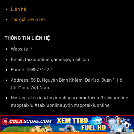
Liên hệ
Tác giả Kevin Hồ
THÔNG TIN LIÊN HỆ
Website:
/
Email:
taixiuonline.games@gmail.com
Phone: 0889774422
Address: 56 Đ. Nguyễn Bỉnh Khiêm, Đa Kao, Quận 1, Hồ
Chí Minh, Việt Nam.
Hastag: #taixiu #taixiuonline #gametaixiu #taixiuonline
#apptaixiu #taixiuonlineuytin #apptaixiuonline
×
×
×