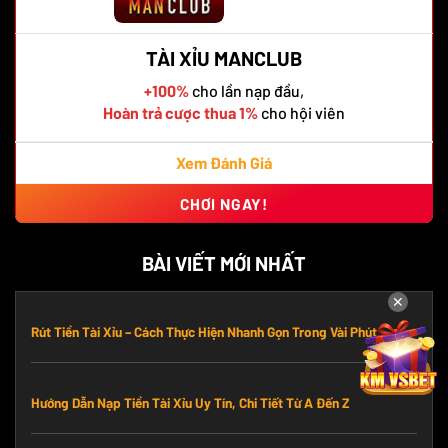
TÀI XỈU MANCLUB
+100%
cho lần nạp đầu,
Hoàn trả cược thua 1%
cho hội viên
Xem Đánh Giá
CHƠI NGAY!
BÀI VIẾT MỚI NHẤT
✕
Rút Tiền Tài Xỉu – Cách Thực Hiện Nhanh Gọn Trong Vài Phút
Hướng Dẫn Nạp Tiền Tài Xỉu Uy Tín, Chi Tiết Từ A Đến Z