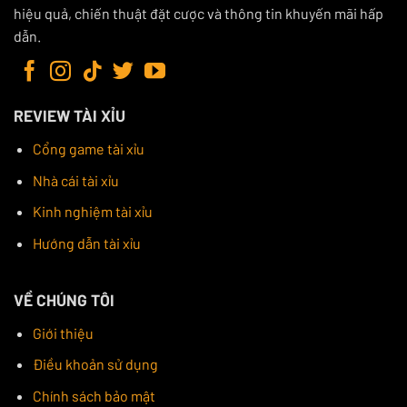
hiệu quả, chiến thuật đặt cược và thông tin khuyến mãi hấp
dẫn.
REVIEW TÀI XỈU
Cổng game tài xỉu
Nhà cái tài xỉu
Kinh nghiệm tài xỉu
Hướng dẫn tài xỉu
VỀ CHÚNG TÔI
Giới thiệu
Điều khoản sử dụng
Chính sách bảo mật