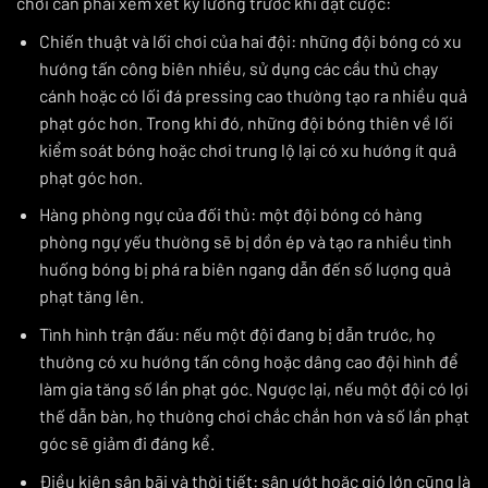
chơi cần phải xem xét kỹ lưỡng trước khi đặt cược:
Chiến thuật và lối chơi của hai đội: những đội bóng có xu
hướng tấn công biên nhiều, sử dụng các cầu thủ chạy
cánh hoặc có lối đá pressing cao thường tạo ra nhiều quả
phạt góc hơn. Trong khi đó, những đội bóng thiên về lối
kiểm soát bóng hoặc chơi trung lộ lại có xu hướng ít quả
phạt góc hơn.
Hàng phòng ngự của đối thủ: một đội bóng có hàng
phòng ngự yếu thường sẽ bị dồn ép và tạo ra nhiều tình
huống bóng bị phá ra biên ngang dẫn đến số lượng quả
phạt tăng lên.
Tình hình trận đấu: nếu một đội đang bị dẫn trước, họ
thường có xu hướng tấn công hoặc dâng cao đội hình để
làm gia tăng số lần phạt góc. Ngược lại, nếu một đội có lợi
thế dẫn bàn, họ thường chơi chắc chắn hơn và số lần phạt
góc sẽ giảm đi đáng kể.
Điều kiện sân bãi và thời tiết: sân ướt hoặc gió lớn cũng là