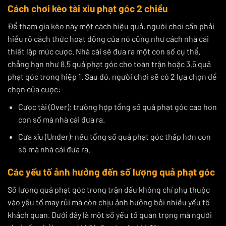
Cách chơi kèo tài xỉu phạt góc 2 chiều
Để tham gia kèo này một cách hiệu quả, người chơi cần phải
hiểu rõ cách thức hoạt động của nó cũng như cách nhà cái
thiết lập mức cược. Nhà cái sẽ đưa ra một con số cụ thể,
chẳng hạn như 8.5 quả phạt góc cho toàn trận hoặc 3.5 quả
phạt góc trong hiệp 1. Sau đó, người chơi sẽ có 2 lựa chọn để
chọn cửa cược:
Cược tài (Over): trường hợp tổng số quả phạt góc cao hơn
con số mà nhà cái đưa ra.
Cửa xỉu (Under): nếu tổng số quả phạt góc thấp hơn con
số mà nhà cái đưa ra.
Các yếu tố ảnh hưởng đến số lượng quả phạt góc
Số lượng quả phạt góc trong trận đấu không chỉ phụ thuộc
vào yếu tố may rủi mà còn chịu ảnh hưởng bởi nhiều yếu tố
khách quan. Dưới đây là một số yếu tố quan trọng mà người