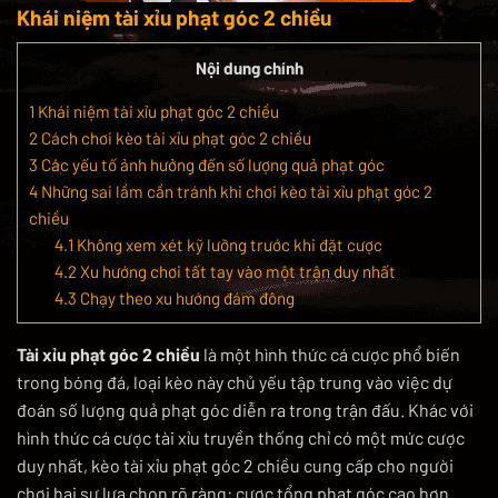
Khái niệm tài xỉu phạt góc 2 chiều
Nội dung chính
1
Khái niệm tài xỉu phạt góc 2 chiều
2
Cách chơi kèo tài xỉu phạt góc 2 chiều
3
Các yếu tố ảnh hưởng đến số lượng quả phạt góc
4
Những sai lầm cần tránh khi chơi kèo tài xỉu phạt góc 2
chiều
4.1
Không xem xét kỹ lưỡng trước khi đặt cược
4.2
Xu hướng chơi tất tay vào một trận duy nhất
4.3
Chạy theo xu hướng đám đông
Tài xỉu phạt góc 2 chiều
là một hình thức cá cược phổ biến
trong bóng đá, loại kèo này chủ yếu tập trung vào việc dự
đoán số lượng quả phạt góc diễn ra trong trận đấu. Khác với
hình thức cá cược tài xỉu truyền thống chỉ có một mức cược
duy nhất, kèo tài xỉu phạt góc 2 chiều cung cấp cho người
chơi hai sự lựa chọn rõ ràng: cược tổng phạt góc cao hơn