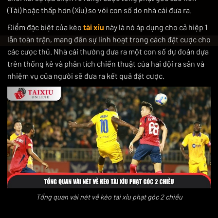
(Tài) hoặc thấp hơn (Xỉu) so với con số do nhà cái đưa ra.
Điểm đặc biệt của kèo
tài xỉu
này là nó áp dụng cho cả hiệp 1
lẫn toàn trận, mang đến sự linh hoạt trong cách đặt cược cho
các cược thủ. Nhà cái thường đưa ra một con số dự đoán dựa
trên thống kê và phân tích chiến thuật của hai đội ra sân và
nhiệm vụ của người sẽ đưa ra kết quả đặt cược.
Tổng quan vài nét về kèo tài xỉu phạt góc 2 chiều