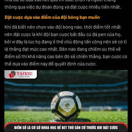
thông qua việc dự đoán đúng và đặt cược nhiều tiền nhất.
Đặt cược dựa vào điểm của đội bóng bạn muốn
Khi đã biết nên chọn vào đội bóng nào, thời điểm tốt nhất
nên đặt cược là khi đội bạn cược bắt đầu cú đá pen của họ,
bởi vì đây là lúc họ đang ở thế chủ động tấn công nên sẽ có tỉ
lệ thắng đạt mức cao nhất. Bên nào đang chiếm ưu thế về
điểm số thì khả năng cao bên đó sẽ chiến thắng, bạn cược có
thể dựa vào điểm này để quyết định cửa cược.