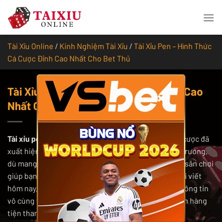
Skip
to
content
Tài Xỉu Online
/
Kinh Nghiệm Tài Xỉu
/
Tài Xỉu Pen – Hình Thức
Cá Cược Đỉnh Cao Nhất Cho Bet Thủ
Tài Xỉu Pen – Hình Thức Cá Cược Đỉnh Cao
×
Nhất Cho Bet Thủ
Tài xỉu pen
hay còn gọi là kèo penalty là loại hình cá cược đã
xuất hiện từ lâu và được phổ biến rộng rãi trong thị trường,
dù mang tính chất khá truyền thống nhưng đây lại là sân chơi
giúp bạn mang về số tiền thưởng khổng lồ. Trong bài viết
hôm nay,
taixiuonline.games
sẽ mang đến những thông tin
vô cùng thú vị liên quan đến chủ đề này để quý khách hàng
tiện tham khảo.