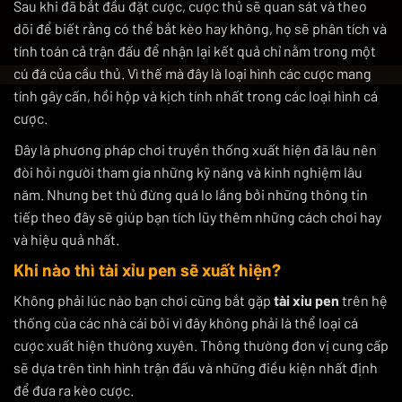
Sau khi đã bắt đầu đặt cược, cược thủ sẽ quan sát và theo
dõi để biết rằng có thể bắt kèo hay không, họ sẽ phân tích và
tính toán cả trận đấu để nhận lại kết quả chỉ nằm trong một
cú đá của cầu thủ. Vì thế mà đây là loại hình các cược mang
tính gây cấn, hồi hộp và kịch tính nhất trong các loại hình cá
cược.
Đây là phương pháp chơi truyền thống xuất hiện đã lâu nên
đòi hỏi người tham gia những kỹ năng và kinh nghiệm lâu
năm. Nhưng bet thủ đừng quá lo lắng bởi những thông tin
tiếp theo đây sẽ giúp bạn tích lũy thêm những cách chơi hay
và hiệu quả nhất.
Khi nào thì tài xỉu pen sẽ xuất hiện?
Không phải lúc nào bạn chơi cũng bắt gặp
tài xỉu pen
trên hệ
thống của các nhà cái bởi vì đây không phải là thể loại cá
cược xuất hiện thường xuyên. Thông thường đơn vị cung cấp
sẽ dựa trên tình hình trận đấu và những điều kiện nhất định
để đưa ra kèo cược.