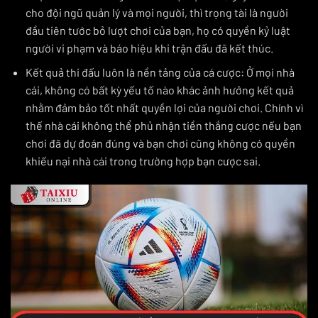
cho đội ngũ quản lý và mọi người, thì trọng tài là người
đầu tiên tước bỏ lượt chơi của bạn, họ có quyền kỷ luật
người vi phạm và báo hiệu khi trận đấu đã kết thúc.
Kết quả thi đấu luôn là nền tảng của cá cược: Ở mọi nhà
cái, không có bất kỳ yếu tố nào khác ảnh hưởng kết quả
nhằm đảm bảo tốt nhất quyền lợi của người chơi. Chính vì
thế nhà cái không thể phủ nhận tiền thắng cược nếu bạn
chơi đã dự đoán đúng và bạn chơi cũng không có quyền
khiếu nại nhà cái trong trường hợp bạn cược sai.