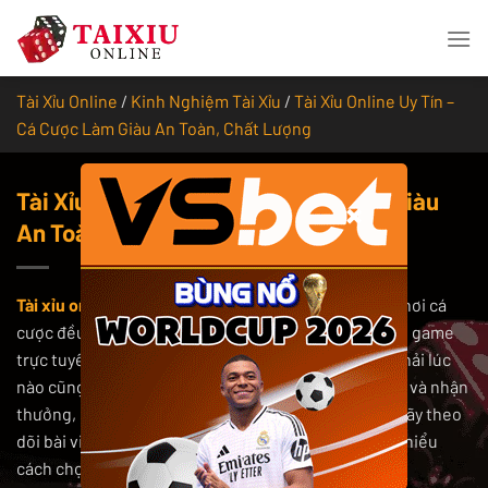
Skip
to
content
Tài Xỉu Online
/
Kinh Nghiệm Tài Xỉu
/
Tài Xỉu Online Uy Tín –
Cá Cược Làm Giàu An Toàn, Chất Lượng
Tài Xỉu Online Uy Tín – Cá Cược Làm Giàu
×
An Toàn, Chất Lượng
Tài xỉu online uy tín
luôn là mục tiêu mà mọi người chơi cá
cược đều hướng tới. Với sự xuất hiện của nhiều cổng game
trực tuyến, việc lựa chọn nền tảng phù hợp không phải lúc
nào cũng dễ dàng. Để đảm bảo có cơ hội thắng cược và nhận
thưởng, bạn cần tìm được một địa chỉ chơi an toàn. Hãy theo
dõi bài viết dưới đây trên taixiuonline.games để tìm hiểu
cách chọn tài xỉu uy tín khi tham gia trực tuyến.