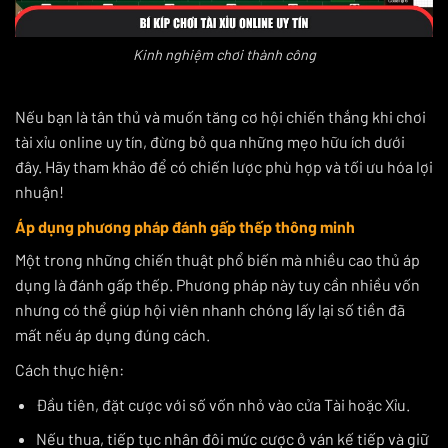
Kinh nghiệm chơi thành công
Nếu bạn là tân thủ và muốn tăng cơ hội chiến thắng khi chơi
tài xỉu online uy tín, đừng bỏ qua những mẹo hữu ích dưới
đây. Hãy tham khảo để có chiến lược phù hợp và tối ưu hóa lợi
nhuận!
Áp dụng phương pháp đánh gấp thếp thông minh
Một trong những chiến thuật phổ biến mà nhiều cao thủ áp
dụng là đánh gấp thếp. Phương pháp này tuy cần nhiều vốn
nhưng có thể giúp hội viên nhanh chóng lấy lại số tiền đã
mất nếu áp dụng đúng cách.
Cách thực hiện:
Đầu tiên, đặt cược với số vốn nhỏ vào cửa Tài hoặc Xỉu.
Nếu thua, tiếp tục nhân đôi mức cược ở ván kế tiếp và giữ