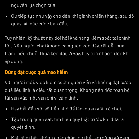
nguyên lựa chọn cửa.
Cứ tiếp tục như vậy cho đến khi giành chiến thắng, sau đó
quay lại mức cược ban đầu.
Tuy nhiên, kỹ thuật này đòi hỏi khả năng kiểm soát tài chính
tốt. Nếu người chơi không có nguồn vốn dày, rất dễ thua
trắng nếu chuỗi thua kéo dài. Vì vậy, hãy cân nhắc trước khi
áp dụng!
Đừng đặt cược quá mạo hiểm
Với người mới, việc kiểm soát nguồn vốn và không đặt cược
quá liều lĩnh là điều rất quan trọng. Không nên dốc toàn bộ
tài sản vào một ván chỉ vì cảm tính.
Hãy bắt đầu với số tiền nhỏ để làm quen với trò chơi.
Tập trung quan sát, tìm hiểu quy luật trước khi đưa ra
quyết định.
Khi cảm thấy không chắc chắn, có thể tạm dừng và xem