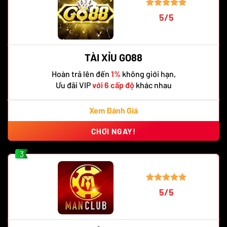
5/5
TÀI XỈU GO88
Hoàn trả lên đến
1%
không giới hạn,
Ưu đãi VIP
với 6 cấp độ
khác nhau
Xem Đánh Giá
CHƠI NGAY!
3
5/5