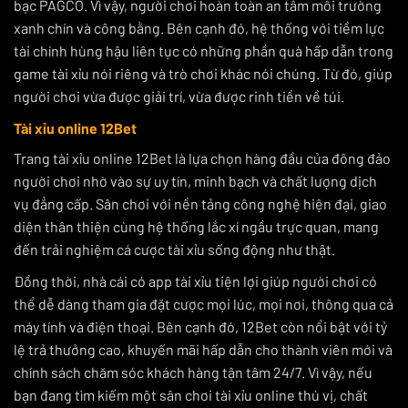
bạc PAGCO. Vì vậy, người chơi hoàn toàn an tâm môi trường
xanh chín và công bằng. Bên cạnh đó, hệ thống với tiềm lực
tài chính hùng hậu liên tục có những phần quà hấp dẫn trong
game tài xỉu nói riêng và trò chơi khác nói chúng. Từ đó, giúp
người chơi vừa được giải trí, vừa được rinh tiền về túi.
Tài xỉu online 12Bet
Trang tài xỉu online 12Bet là lựa chọn hàng đầu của đông đảo
người chơi nhờ vào sự uy tín, minh bạch và chất lượng dịch
vụ đẳng cấp. Sân chơi với nền tảng công nghệ hiện đại, giao
diện thân thiện cùng hệ thống lắc xí ngầu trực quan, mang
đến trải nghiệm cá cược tài xỉu sống động như thật.
Đồng thời, nhà cái có app tài xỉu tiện lợi giúp người chơi có
thể dễ dàng tham gia đặt cược mọi lúc, mọi nơi, thông qua cả
máy tính và điện thoại. Bên cạnh đó, 12Bet còn nổi bật với tỷ
lệ trả thưởng cao, khuyến mãi hấp dẫn cho thành viên mới và
chính sách chăm sóc khách hàng tận tâm 24/7. Vì vậy, nếu
bạn đang tìm kiếm một sân chơi tài xỉu online thú vị, chất