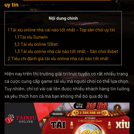
uy tín
Nội dung chính
1
Tài xỉu online nhà cái nào tốt nhất – Top sân chơi uy tín
1.1
Tài xỉu Sunwin
1.2
Tài xỉu online 12Bet
1.3
Tài xỉu online nhà cái nào tốt nhất – Sân chơi 8xbet
2
Tiêu chí đánh giá tài xỉu online nhà cái nào tốt nhất
Hiện nay trên thị trường giải trí trực tuyến có rất nhiều trang
cá cược cung cấp game tài xỉu mà người chơi có thể lựa chọn.
Tuy nhiên, chỉ có vài cái tên được nhiều khách hàng tin tưởng
và yêu thích hơn cả mà bạn không thể bỏ qua đó là: