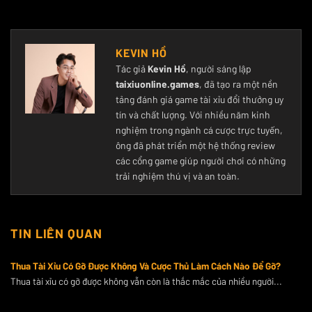
KEVIN HỒ
Tác giả
Kevin Hồ
, người sáng lập
taixiuonline.games
, đã tạo ra một nền
tảng đánh giá game tài xỉu đổi thưởng uy
tín và chất lượng. Với nhiều năm kinh
nghiệm trong ngành cá cược trực tuyến,
ông đã phát triển một hệ thống review
các cổng game giúp người chơi có những
trải nghiệm thú vị và an toàn.
TIN LIÊN QUAN
Thua Tài Xỉu Có Gỡ Được Không Và Cược Thủ Làm Cách Nào Để Gỡ?
Thua tài xỉu có gỡ được không vẫn còn là thắc mắc của nhiều người...