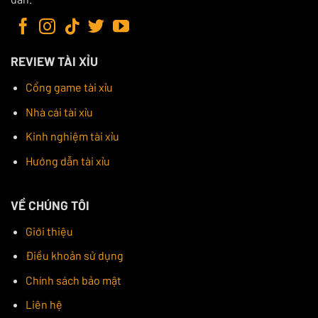
REVIEW TÀI XỈU
Cổng game tài xỉu
Nhà cái tài xỉu
Kinh nghiệm tài xỉu
Hướng dẫn tài xỉu
VỀ CHÚNG TÔI
Giới thiệu
Điều khoản sử dụng
Chính sách bảo mật
Liên hệ