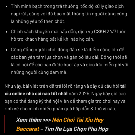
Tính minh bạch trong trả thưởng, tốc độ xử lý giao dịch
nạp/rút, cùng với độ bảo mật thông tin người dùng cũng
là những yếu tố then chốt.
Chính sách khuyến mãi hấp dẫn, dịch vụ CSKH 24/7 luôn
hỗ trợ khách hàng bất kể khi nào họ cần.
Cộng đồng người chơi đông đảo sẽ là điểm cộng lớn để
các bạn yên tâm lựa chọn và gắn bó lâu dài. Đồng thời sẽ
là cơ hội để các bạn được học tập và giao lưu miễn phí với
những người cùng đam mê.
Như vậy, bài viết trên đã trả lời rõ ràng và đầy đủ câu hỏi
tài
xỉu online nhà cái nào tốt nhất
năm 2025. Ngay bây giờ các
bạn có thể đăng ký thẻ hội viên để tham gia trò chơi này và
rinh về cho mình nhiều phần quà hấp dẫn & thú vị nào.
Xem thêm >>>
Nên Chơi Tài Xỉu Hay
Baccarat
– Tìm Ra Lựa Chọn Phù Hợp