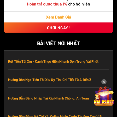
Hoàn trả cược thua 1%
cho hội viên
Xem Đánh Giá
CHƠI NGAY!
BÀI VIẾT MỚI NHẤT
Rút Tiền Tài Xỉu – Cách Thực Hiện Nhanh Gọn Trong Vài Phút
Hướng Dẫn Nạp Tiền Tài Xỉu Uy Tín, Chi Tiết Từ A Đến Z
✕
Hướng Dẫn Đăng Nhập Tài Xỉu Nhanh Chóng, An Toàn
Hướng Dẫn Đăng Ký Tài Xỉu Online Nhận Code Thưởng Cực VIP