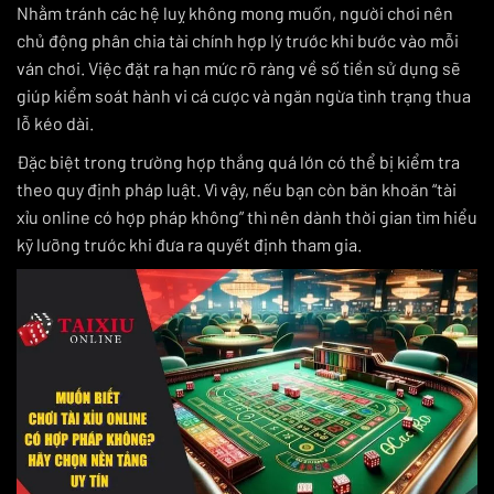
Nhằm tránh các hệ luỵ không mong muốn, người chơi nên
chủ động phân chia tài chính hợp lý trước khi bước vào mỗi
ván chơi. Việc đặt ra hạn mức rõ ràng về số tiền sử dụng sẽ
giúp kiểm soát hành vi cá cược và ngăn ngừa tình trạng thua
lỗ kéo dài.
Đặc biệt trong trường hợp thắng quá lớn có thể bị kiểm tra
theo quy định pháp luật. Vì vậy, nếu bạn còn băn khoăn “tài
xỉu online có hợp pháp không” thì nên dành thời gian tìm hiểu
kỹ lưỡng trước khi đưa ra quyết định tham gia.