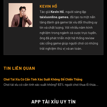
KEVIN HỒ
Tác giả
Kevin Hồ
, người sáng lập
taixiuonline.games
, đã tạo ra một nền
tảng đánh giá game tài xỉu đổi thưởng uy
tín và chất lượng. Với nhiều năm kinh
nghiệm trong ngành cá cược trực tuyến,
ông đã phát triển một hệ thống review
các cổng game giúp người chơi có những
trải nghiệm thú vị và an toàn.
TIN LIÊN QUAN
Chơi Tài Xỉu Có Cần Tính Xác Suất Không Để Chiến Thắng
Chơi tài xỉu có cần tính xác suất không? 83% người chơi thua lỗ thừa...
APP TÀI XỈU UY TÍN