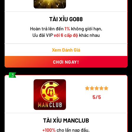
TÀI XỈU GO88
Hoàn trả lên đến
1%
không giới hạn,
Ưu đãi VIP
với 6 cấp độ
khác nhau
Xem Đánh Giá
CHƠI NGAY!
3
5/5
TÀI XỈU MANCLUB
+100%
cho lần nạp đầu,