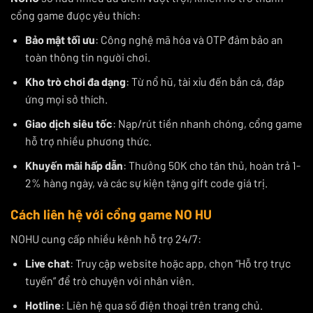
cổng game được yêu thích:
Bảo mật tối ưu
: Công nghệ mã hóa và OTP đảm bảo an
toàn thông tin người chơi.
Kho trò chơi đa dạng
: Từ nổ hũ, tài xỉu đến bắn cá, đáp
ứng mọi sở thích.
Giao dịch siêu tốc
: Nạp/rút tiền nhanh chóng, cổng game
hỗ trợ nhiều phương thức.
Khuyến mãi hấp dẫn
: Thưởng 50K cho tân thủ, hoàn trả 1-
2% hàng ngày, và các sự kiện tặng gift code giá trị.
Cách liên hệ với cổng game NO HU
NOHU cung cấp nhiều kênh hỗ trợ 24/7:
Live chat
: Truy cập website hoặc app, chọn “Hỗ trợ trực
tuyến” để trò chuyện với nhân viên.
Hotline
: Liên hệ qua số điện thoại trên trang chủ.