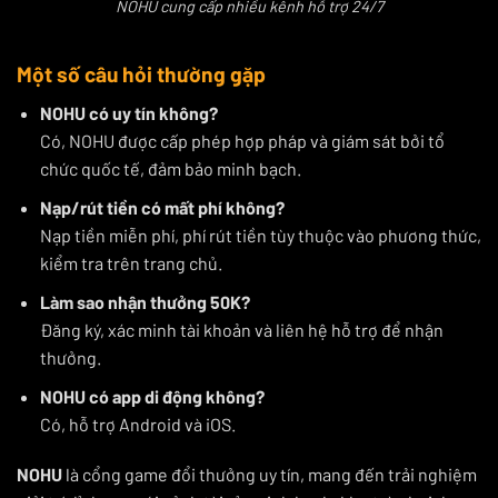
NOHU cung cấp nhiều kênh hỗ trợ 24/7
Một số câu hỏi thường gặp
NOHU có uy tín không?
Có, NOHU được cấp phép hợp pháp và giám sát bởi tổ
chức quốc tế, đảm bảo minh bạch.
Nạp/rút tiền có mất phí không?
Nạp tiền miễn phí, phí rút tiền tùy thuộc vào phương thức,
kiểm tra trên trang chủ.
Làm sao nhận thưởng 50K?
Đăng ký, xác minh tài khoản và liên hệ hỗ trợ để nhận
thưởng.
NOHU có app di động không?
Có, hỗ trợ Android và iOS.
NOHU
là cổng game đổi thưởng uy tín, mang đến trải nghiệm