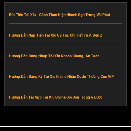
Rút Tiền Tài Xỉu – Cách Thực Hiện Nhanh Gọn Trong Vài Phút
Hướng Dẫn Nạp Tiền Tài Xỉu Uy Tín, Chi Tiết Từ A Đến Z
Hướng Dẫn Đăng Nhập Tài Xỉu Nhanh Chóng, An Toàn
Hướng Dẫn Đăng Ký Tài Xỉu Online Nhận Code Thưởng Cực VIP
Hướng Dẫn Tải App Tài Xỉu Online Gói Gọn Trong 4 Bước