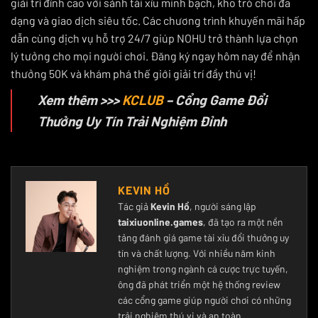
giải trí đỉnh cao với sảnh tài xỉu minh bạch, kho trò chơi đa
dạng và giao dịch siêu tốc. Các chương trình khuyến mãi hấp
dẫn cùng dịch vụ hỗ trợ 24/7 giúp NOHU trở thành lựa chọn
lý tưởng cho mọi người chơi. Đăng ký ngay hôm nay để nhận
thưởng 50K và khám phá thế giới giải trí đầy thú vị!
Xem thêm >>>
KCLUB
– Cổng Game Đổi
Thưởng Uy Tín Trải Nghiệm Đỉnh
KEVIN HỒ
Tác giả
Kevin Hồ
, người sáng lập
taixiuonline.games
, đã tạo ra một nền
tảng đánh giá game tài xỉu đổi thưởng uy
tín và chất lượng. Với nhiều năm kinh
nghiệm trong ngành cá cược trực tuyến,
ông đã phát triển một hệ thống review
các cổng game giúp người chơi có những
trải nghiệm thú vị và an toàn.