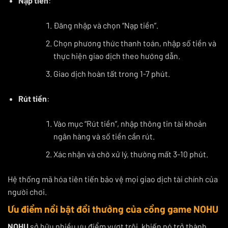
Nạp tiền
:
Đăng nhập và chọn “Nạp tiền”.
Chọn phương thức thanh toán, nhập số tiền và
thực hiện giao dịch theo hướng dẫn.
Giao dịch hoàn tất trong 1-7 phút.
Rút tiền
:
Vào mục “Rút tiền”, nhập thông tin tài khoản
ngân hàng và số tiền cần rút.
Xác nhận và chờ xử lý, thường mất 3-10 phút.
Hệ thống mã hóa tiên tiến bảo vệ mọi giao dịch tài chính của
người chơi.
Ưu điểm nổi bật đổi thưởng của cổng game NOHU
NOHU
sở hữu nhiều ưu điểm vượt trội, khiến nó trở thành