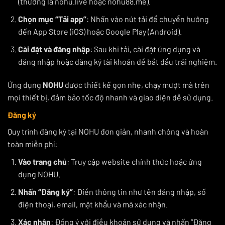
(thường là nohu.live hoặc nohu88.me).
Chọn mục “Tải app”
: Nhấn vào nút tải để chuyển hướng
đến App Store (iOS) hoặc Google Play (Android).
Cài đặt và đăng nhập
: Sau khi tải, cài đặt ứng dụng và
đăng nhập hoặc đăng ký tài khoản để bắt đầu trải nghiệm.
Ứng dụng
NOHU
được thiết kế gọn nhẹ, chạy mượt mà trên
mọi thiết bị, đảm bảo tốc độ nhanh và giao diện dễ sử dụng.
Đăng ký
Quy trình đăng ký tại NOHU đơn giản, nhanh chóng và hoàn
toàn miễn phí:
Vào trang chủ
: Truy cập website chính thức hoặc ứng
dụng NOHU.
Nhấn “Đăng ký”
: Điền thông tin như tên đăng nhập, số
điện thoại, email, mật khẩu và mã xác nhận.
Xác nhận
: Đồng ý với điều khoản sử dụng và nhấn “Đăng