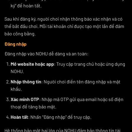
ký” để hoàn tất.
Sau khi đăng ký, người chơi nhận thông báo xác nhận và có
thể bắt đầu chơi. Mỗi tài khoản chỉ được tạo một lần để đảm
bảo công bằng.
Đăng nhập
Đăng nhập vào NOHU dễ dàng và an toàn:
Mở website hoặc app
: Truy cập trang chủ hoặc ứng dụng
NOHU.
Nhập thông tin
: Người chơi điền tên đăng nhập và mật
khẩu.
Xác minh OTP
: Nhập mã OTP gửi qua email hoặc số điện
thoại để tăng bảo mật.
Hoàn tất
: Nhấn “Đăng nhập” để truy cập.
Hệ thống bảo mật hai lớp của NOHU đảm bảo thông tin tài