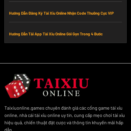
Hướng Dẫn Đăng Ký Tài Xỉu Online Nhận Code Thưởng Cực VIP
Hướng Dẫn Tải App Tài Xỉu Online Gói Gọn Trong 4 Bước
Taixiuonline.games chuyên đánh giá các cổng game tài xỉu
online, nhà cái tài xỉu online uy tín, cung cấp mẹo chơi tài xỉu
hiệu quả, chiến thuật đặt cược và thông tin khuyến mãi hấp
dẫn.