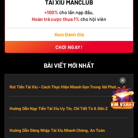
TÀI XỈU MANCLUB
+100%
cho lần nạp đầu,
Hoàn trả cược thua 1%
cho hội viên
Xem Đánh Giá
CHƠI NGAY!
BÀI VIẾT MỚI NHẤT
✕
Rút Tiền Tài Xỉu – Cách Thực Hiện Nhanh Gọn Trong Vài Phút
Hướng Dẫn Nạp Tiền Tài Xỉu Uy Tín, Chi Tiết Từ A Đến Z
Hướng Dẫn Đăng Nhập Tài Xỉu Nhanh Chóng, An Toàn