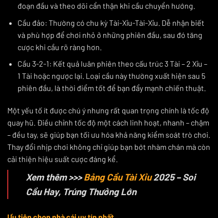
đoạn đầu và theo dõi cẩn thận khi cầu chuyển hướng.
Cầu đảo: Thường có chu kỳ Tài-Xỉu-Tài-Xỉu. Dễ nhận biết
và phù hợp để chơi nhỏ ở những phiên đầu, sau đó tăng
cược khi cầu rõ ràng hơn.
Cầu 3-2-1: Kết quả luân phiên theo cấu trúc 3 Tài – 2 Xỉu –
1 Tài hoặc ngược lại. Loại cầu này thường xuất hiện sau 5
phiên đầu, là thời điểm tốt để bạn đẩy mạnh chiến thuật.
Một yếu tố ít được chú ý nhưng rất quan trọng chính là tốc độ
quay hũ. Điều chỉnh tốc độ một cách linh hoạt, nhanh – chậm
– đều tay, sẽ giúp bạn tối ưu hóa khả năng kiểm soát trò chơi.
Thay đổi nhịp chơi không chỉ giúp bạn bớt nhàm chán mà còn
cải thiện hiệu suất cược đáng kể.
Xem thêm >>>
Bảng Cầu Tài Xỉu
2025 – Soi
Cầu Hay, Trúng Thưởng Lớn
Ưu tiên chọn nhà cái uy tín nhất