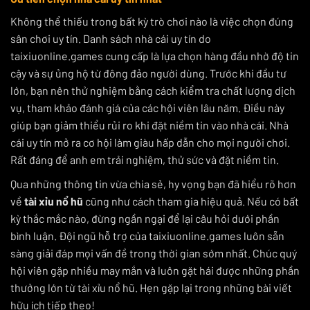
Không thể thiếu trong bất kỳ trò chơi nào là việc chọn đúng
sân chơi uy tín. Danh sách nhà cái uy tín do
taixiuonline.games cung cấp là lựa chọn hàng đầu nhờ độ tin
cậy và sự ủng hộ từ đông đảo người dùng. Trước khi đầu tư
lớn, bạn nên thử nghiệm bằng cách kiểm tra chất lượng dịch
vụ, tham khảo đánh giá của các hội viên lâu năm. Điều này
giúp bạn giảm thiểu rủi ro khi đặt niềm tin vào nhà cái. Nhà
cái uy tín mở ra cơ hội làm giàu hấp dẫn cho mọi người chơi.
Rất đáng để anh em trải nghiệm, thử sức và đặt niềm tin.
Qua những thông tin vừa chia sẻ, hy vọng bạn đã hiểu rõ hơn
về
tài xỉu nổ hũ
cũng như cách tham gia hiệu quả. Nếu có bất
kỳ thắc mắc nào, đừng ngần ngại để lại câu hỏi dưới phần
bình luận. Đội ngũ hỗ trợ của taixiuonline.games luôn sẵn
sàng giải đáp mọi vấn đề trong thời gian sớm nhất. Chúc quý
hội viên gặp nhiều may mắn và luôn gặt hái được những phần
thưởng lớn từ tài xỉu nổ hũ. Hẹn gặp lại trong những bài viết
hữu ích tiếp theo!