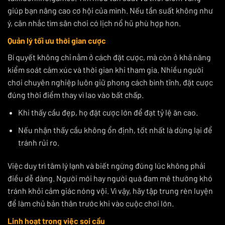
giúp bạn nâng cao cơ hội của mình. Nếu tần suất không như
ý, cân nhắc tìm sân chơi có lịch nổ hũ phù hợp hơn.
Quản lý tối ưu thời gian cược
Bí quyết không chỉ nằm ở cách đặt cược, mà còn ở khả năng
kiểm soát cảm xúc và thời gian khi tham gia. Nhiều người
chơi chuyên nghiệp luôn giữ phong cách bình tĩnh, đặt cược
đúng thời điểm thay vì lao vào bất chấp.
Khi thấy cầu đẹp, họ đặt cược lớn để đạt tỷ lệ ăn cao.
Nếu nhận thấy cầu không ổn định, tốt nhất là dừng lại để
tránh rủi ro.
Việc duy trì tâm lý lạnh và biết ngừng đúng lúc không phải
điều dễ dàng. Người mới hay người quá đam mê thường khó
tránh khỏi cảm giác nóng vội. Vì vậy, hãy tập trung rèn luyện
để làm chủ bản thân trước khi vào cuộc chơi lớn.
Linh hoạt trong việc soi cầu