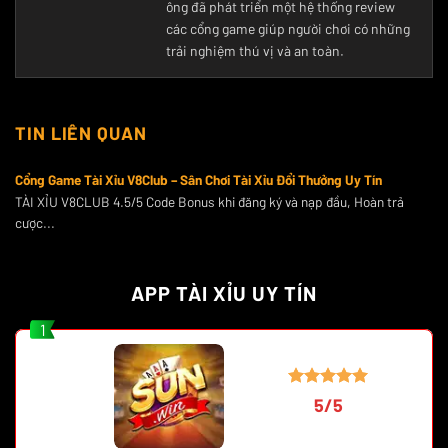
ông đã phát triển một hệ thống review
các cổng game giúp người chơi có những
trải nghiệm thú vị và an toàn.
TIN LIÊN QUAN
Cổng Game Tài Xỉu V8Club – Sân Chơi Tài Xỉu Đổi Thưởng Uy Tín
TÀI XỈU V8CLUB 4.5/5 Code Bonus khi đăng ký và nạp đầu, Hoàn trả
cược...
APP TÀI XỈU UY TÍN
1
5/5