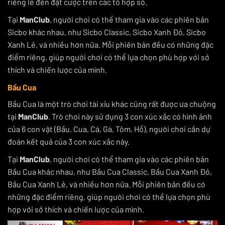
riêng lẻ đến đặt cược trên các tổ hợp số.
Tại
ManClub
, người chơi có thể tham gia vào các phiên bản
Sicbo khác nhau, như Sicbo Classic, Sicbo Xanh Đỏ, Sicbo
Xanh Lẻ, và nhiều hơn nữa. Mỗi phiên bản đều có những đặc
điểm riêng, giúp người chơi có thể lựa chọn phù hợp với sở
thích và chiến lược của mình.
Bầu Cua
Bầu Cua là một trò chơi tài xỉu khác cũng rất được ưa chuộng
tại
ManClub
. Trò chơi này sử dụng 3 con xúc xắc có hình ảnh
của 6 con vật (Bầu, Cua, Cá, Gà, Tôm, Hổ), người chơi cần dự
đoán kết quả của 3 con xúc xắc này.
Tại
ManClub
, người chơi có thể tham gia vào các phiên bản
Bầu Cua khác nhau, như Bầu Cua Classic, Bầu Cua Xanh Đỏ,
Bầu Cua Xanh Lẻ, và nhiều hơn nữa. Mỗi phiên bản đều có
những đặc điểm riêng, giúp người chơi có thể lựa chọn phù
hợp với sở thích và chiến lược của mình.