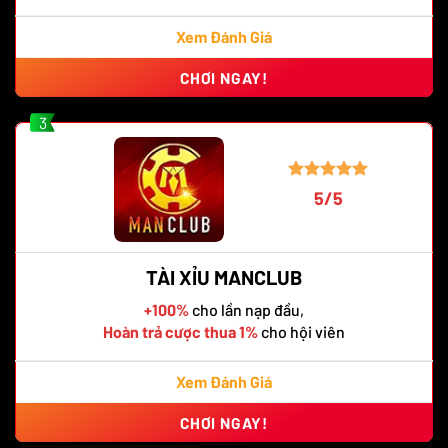
Xem Đánh Giá
CHƠI NGAY!
3
5/5
TÀI XỈU MANCLUB
+100%
cho lần nạp đầu,
Hoàn trả cược thua 1%
cho hội viên
Xem Đánh Giá
CHƠI NGAY!