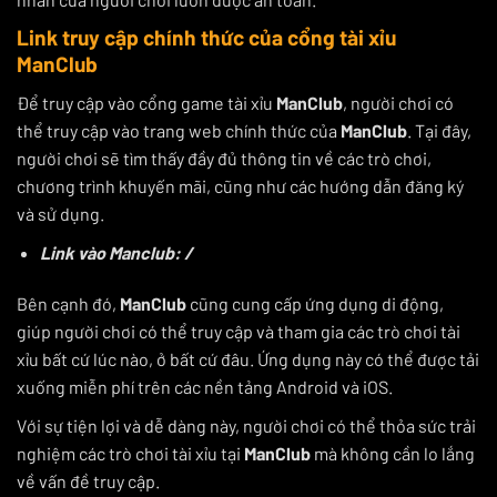
Link truy cập chính thức của cổng tài xỉu
ManClub
Để truy cập vào cổng game tài xỉu
ManClub
, người chơi có
thể truy cập vào trang web chính thức của
ManClub
. Tại đây,
người chơi sẽ tìm thấy đầy đủ thông tin về các trò chơi,
chương trình khuyến mãi, cũng như các hướng dẫn đăng ký
và sử dụng.
Link vào Manclub: /
Bên cạnh đó,
ManClub
cũng cung cấp ứng dụng di động,
giúp người chơi có thể truy cập và tham gia các trò chơi tài
xỉu bất cứ lúc nào, ở bất cứ đâu. Ứng dụng này có thể được tải
xuống miễn phí trên các nền tảng Android và iOS.
Với sự tiện lợi và dễ dàng này, người chơi có thể thỏa sức trải
nghiệm các trò chơi tài xỉu tại
ManClub
mà không cần lo lắng
về vấn đề truy cập.