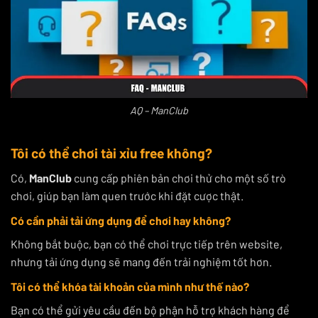
AQ – ManClub
Tôi có thể chơi tài xỉu free không?
Có,
ManClub
cung cấp phiên bản chơi thử cho một số trò
chơi, giúp bạn làm quen trước khi đặt cược thật.
Có cần phải tải ứng dụng để chơi hay không?
Không bắt buộc, bạn có thể chơi trực tiếp trên website,
nhưng tải ứng dụng sẽ mang đến trải nghiệm tốt hơn.
Tôi có thể khóa tài khoản của mình như thế nào?
Bạn có thể gửi yêu cầu đến bộ phận hỗ trợ khách hàng để