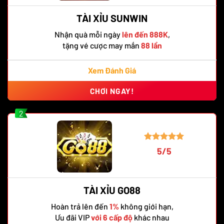
TÀI XỈU SUNWIN
Nhận quà mỗi ngày
lên đến 888K
,
tặng vé cược may mắn
88 lần
Xem Đánh Giá
CHƠI NGAY!
2
5/5
TÀI XỈU GO88
Hoàn trả lên đến
1%
không giới hạn,
Ưu đãi VIP
với 6 cấp độ
khác nhau