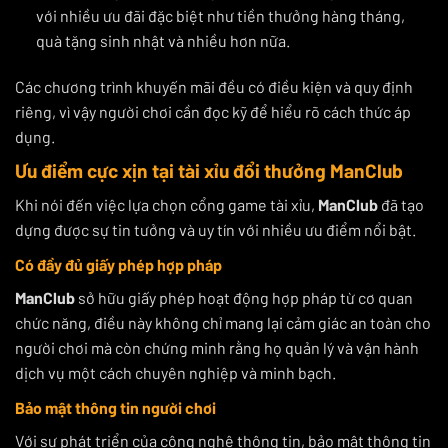
với nhiều ưu đãi đặc biệt như tiền thưởng hàng tháng,
quà tặng sinh nhật và nhiều hơn nữa.
Các chương trình khuyến mãi đều có điều kiện và quy định
riêng, vì vậy người chơi cần đọc kỹ để hiểu rõ cách thức áp
dụng.
Ưu điểm cực xịn tại tài xỉu đổi thưởng ManClub
Khi nói đến việc lựa chọn cổng game tài xỉu,
ManClub
đã tạo
dựng được sự tin tưởng và uy tín với nhiều ưu điểm nổi bật.
Có đầy đủ giấy phép hợp pháp
ManClub
sở hữu giấy phép hoạt động hợp pháp từ cơ quan
chức năng, điều này không chỉ mang lại cảm giác an toàn cho
người chơi mà còn chứng minh rằng họ quản lý và vận hành
dịch vụ một cách chuyên nghiệp và minh bạch.
Bảo mật thông tin người chơi
Với sự phát triển của công nghệ thông tin, bảo mật thông tin