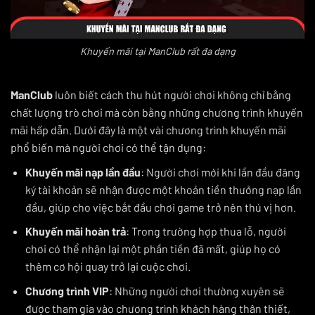
Khuyến mãi tại ManClub rất đa dạng
ManClub
luôn biết cách thu hút người chơi không chỉ bằng
chất lượng trò chơi mà còn bằng những chương trình khuyến
mãi hấp dẫn. Dưới đây là một vài chương trình khuyến mãi
phổ biến mà người chơi có thể tận dụng:
Khuyến mãi nạp lần đầu
: Người chơi mới khi lần đầu đăng
ký tài khoản sẽ nhận được một khoản tiền thưởng nạp lần
đầu, giúp cho việc bắt đầu chơi game trở nên thú vị hơn.
Khuyến mãi hoàn trả
: Trong trường hợp thua lỗ, người
chơi có thể nhận lại một phần tiền đã mất, giúp họ có
thêm cơ hội quay trở lại cuộc chơi.
Chương trình VIP
: Những người chơi thường xuyên sẽ
được tham gia vào chương trình khách hàng thân thiết,