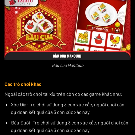
Bầu cua ManClub
Các trò chơi khác
Ngoài các trò chơi tài xỉu trên còn có các game khác như:
Xóc Đĩa: Trò chơi sử dụng 3 con xúc xắc, người chơi cần
dự đoán kết quả của 3 con xúc xắc này.
Đầu Đuôi: Trò chơi sử dụng 3 con xúc xắc, người chơi cần
dự đoán kết quả của 3 con xúc xắc này.