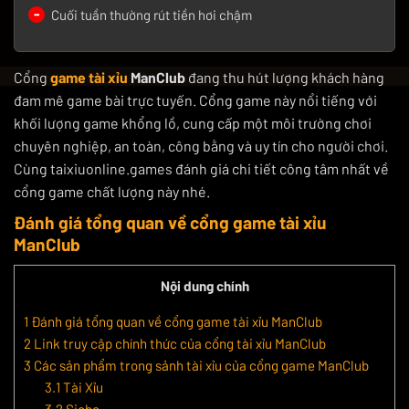
Cuối tuần thường rút tiền hơi chậm
Cổng
game tài xỉu
ManClub
đang thu hút lượng khách hàng
đam mê game bài trực tuyến. Cổng game này nổi tiếng với
khối lượng game khổng lồ, cung cấp một môi trường chơi
chuyên nghiệp, an toàn, công bằng và uy tín cho người chơi.
Cùng taixiuonline.games đánh giá chi tiết công tâm nhất về
cổng game chất lượng này nhé.
Đánh giá tổng quan về cổng game tài xỉu
ManClub
Nội dung chính
1
Đánh giá tổng quan về cổng game tài xỉu ManClub
2
Link truy cập chính thức của cổng tài xỉu ManClub
3
Các sản phẩm trong sảnh tài xỉu của cổng game ManClub
3.1
Tài Xỉu
3.2
Sicbo