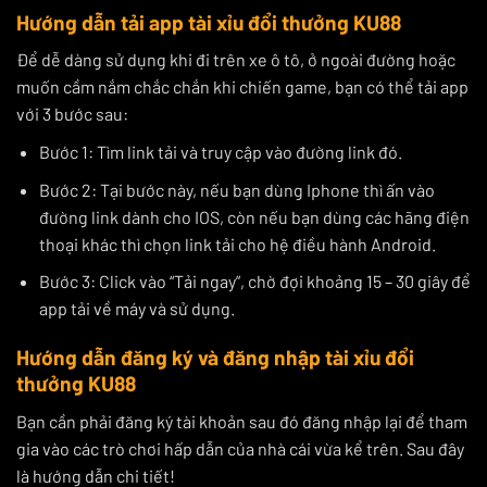
Hướng dẫn tải app tài xỉu đổi thưởng KU88
Để dễ dàng sử dụng khi đi trên xe ô tô, ở ngoài đường hoặc
muốn cầm nắm chắc chắn khi chiến game, bạn có thể tải app
với 3 bước sau:
Bước 1: Tìm link tải và truy cập vào đường link đó.
Bước 2: Tại bước này, nếu bạn dùng Iphone thì ấn vào
đường link dành cho IOS, còn nếu bạn dùng các hãng điện
thoại khác thì chọn link tải cho hệ điều hành Android.
Bước 3: Click vào “Tải ngay”, chờ đợi khoảng 15 – 30 giây để
app tải về máy và sử dụng.
Hướng dẫn đăng ký và đăng nhập tài xỉu đổi
thưởng KU88
Bạn cần phải đăng ký tài khoản sau đó đăng nhập lại để tham
gia vào các trò chơi hấp dẫn của nhà cái vừa kể trên. Sau đây
là hướng dẫn chi tiết!