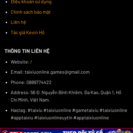
Điều khoản sử dụng
Chính sách bảo mật
Liên hệ
Tác giả Kevin Hồ
THÔNG TIN LIÊN HỆ
Website:
/
Email:
taixiuonline.games@gmail.com
Phone: 0889774422
Address: 56 Đ. Nguyễn Bỉnh Khiêm, Đa Kao, Quận 1, Hồ
Chí Minh, Việt Nam.
Hastag: #taixiu #taixiuonline #gametaixiu #taixiuonline
#apptaixiu #taixiuonlineuytin #apptaixiuonline