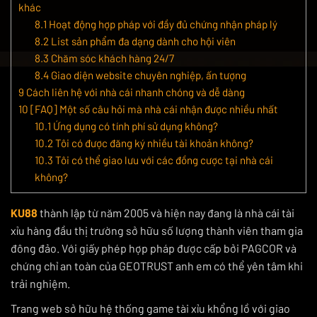
khác
8.1
Hoạt động hợp pháp với đầy đủ chứng nhận pháp lý
8.2
List sản phẩm đa dạng dành cho hội viên
8.3
Chăm sóc khách hàng 24/7
8.4
Giao diện website chuyên nghiệp, ấn tượng
9
Cách liên hệ với nhà cái nhanh chóng và dễ dàng
10
[FAQ] Một số câu hỏi mà nhà cái nhận được nhiều nhất
10.1
Ứng dụng có tính phí sử dụng không?
10.2
Tôi có được đăng ký nhiều tài khoản không?
10.3
Tôi có thể giao lưu với các đồng cược tại nhà cái
không?
KU88
thành lập từ năm 2005 và hiện nay đang là nhà cái tài
xỉu hàng đầu thị trường sở hữu số lượng thành viên tham gia
đông đảo. Với giấy phép hợp pháp được cấp bởi PAGCOR và
chứng chỉ an toàn của GEOTRUST anh em có thể yên tâm khi
trải nghiệm.
Trang web sở hữu hệ thống game tài xỉu khổng lồ với giao