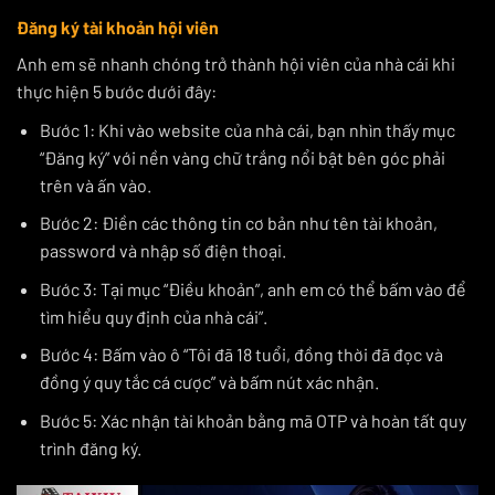
Đăng ký tài khoản hội viên
Anh em sẽ nhanh chóng trở thành hội viên của nhà cái khi
thực hiện 5 bước dưới đây:
Bước 1: Khi vào website của nhà cái, bạn nhìn thấy mục
“Đăng ký” với nền vàng chữ trắng nổi bật bên góc phải
trên và ấn vào.
Bước 2: Điền các thông tin cơ bản như tên tài khoản,
password và nhập số điện thoại.
Bước 3: Tại mục “Điều khoản”, anh em có thể bấm vào để
tìm hiểu quy định của nhà cái”.
Bước 4: Bấm vào ô “Tôi đã 18 tuổi, đồng thời đã đọc và
đồng ý quy tắc cá cược” và bấm nút xác nhận.
Bước 5: Xác nhận tài khoản bằng mã OTP và hoàn tất quy
trình đăng ký.