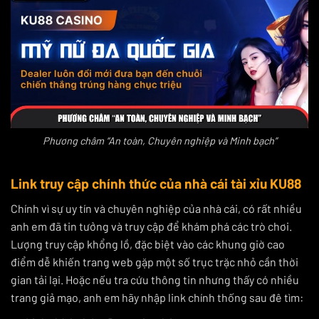
Phương châm “An toàn, Chuyên nghiệp và Minh bạch”
Link truy cập chính thức của nhà cái tài xỉu KU88
Chính vì sự uy tín và chuyên nghiệp của nhà cái, có rất nhiều
anh em đã tin tưởng và truy cập để khám phá các trò chơi.
Lượng truy cập khổng lồ, đặc biệt vào các khung giờ cao
điểm dễ khiến trang web gặp một số trục trặc nhỏ cần thời
gian tải lại. Hoặc nếu tra cứu thông tin nhưng thấy có nhiều
trang giả mạo, anh em hãy nhập link chính thống sau đê tìm: