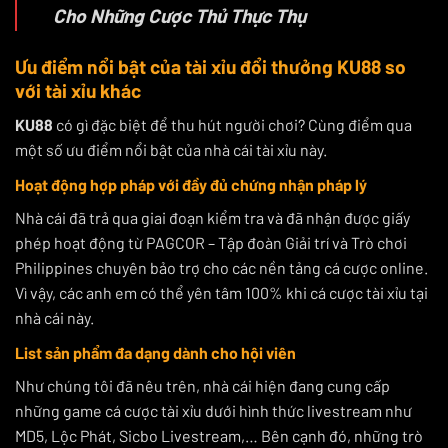
Cho Những Cược Thủ Thực Thụ
Ưu điểm nổi bật của tài xỉu đổi thưởng KU88 so
với tài xỉu khác
KU88
có gì đặc biệt để thu hút người chơi? Cùng điểm qua
một số ưu điểm nổi bật của nhà cái tài xỉu này.
Hoạt động hợp pháp với đầy đủ chứng nhận pháp lý
Nhà cái đã trả qua giai đoạn kiểm tra và đã nhận được giấy
phép hoạt động từ PAGCOR – Tập đoàn Giải trí và Trò chơi
Philippines chuyên bảo trợ cho các nền tảng cá cược online.
Vì vậy, các anh em có thể yên tâm 100% khi cá cược tài xỉu tại
nhà cái này.
List sản phẩm đa dạng dành cho hội viên
Như chúng tôi đã nêu trên, nhà cái hiện đang cung cấp
những game cá cược tài xỉu dưới hình thức livestream như
MD5, Lộc Phát, Sicbo Livestream,… Bên cạnh đó, những trò