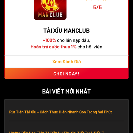
5/5
TÀI XỈU MANCLUB
+100%
cho lần nạp đầu,
Hoàn trả cược thua 1%
cho hội viên
Xem Đánh Giá
CHƠI NGAY!
BÀI VIẾT MỚI NHẤT
Rút Tiền Tài Xỉu – Cách Thực Hiện Nhanh Gọn Trong Vài Phút
Hướng Dẫn Nạp Tiền Tài Xỉu Uy Tín, Chi Tiết Từ A Đến Z