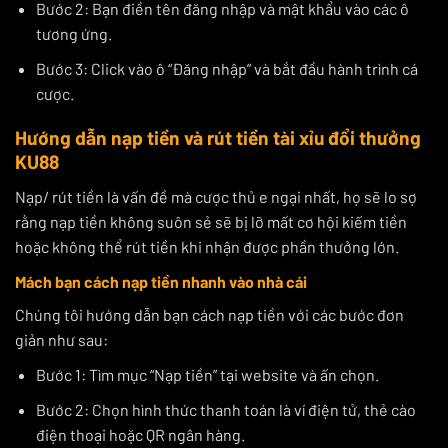
Bước 2: Bạn điền tên đăng nhập và mật khẩu vào các ô
tương ứng.
Bước 3: Click vào ô “Đăng nhập” và bắt đầu hành trình cá
cược.
Hướng dẫn nạp tiền và rút tiền tài xỉu đổi thưởng
KU88
Nạp/ rút tiền là vấn đề mà cược thủ e ngại nhất, họ sẽ lo sợ
rằng nạp tiền không suôn sẻ sẽ bị lỡ mất cơ hội kiếm tiền
hoặc không thể rút tiền khi nhận được phần thưởng lớn.
Mách bạn cách nạp tiền nhanh vào nhà cái
Chúng tôi hướng dẫn bạn cách nạp tiền với các bước đơn
giản như sau:
Bước 1: Tìm mục “Nạp tiền” tại website và ấn chọn.
Bước 2: Chọn hình thức thanh toán là ví điện tử, thẻ cào
điện thoại hoặc QR ngân hàng.