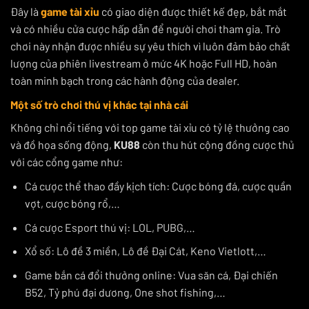
Đây là
game tài xỉu
có giao diện được thiết kế đẹp, bắt mắt
và có nhiều cửa cược hấp dẫn để người chơi tham gia. Trò
chơi này nhận được nhiều sự yêu thích vì luôn đảm bảo chất
lượng của phiên livestream ở mức 4K hoặc Full HD, hoàn
toàn minh bạch trong các hành động của dealer.
Một số trò chơi thú vị khác tại nhà cái
Không chỉ nổi tiếng với top game tài xỉu có tỷ lệ thưởng cao
và đồ họa sống động,
KU88
còn thu hút cộng đồng cược thủ
với các cổng game như:
Cá cược thể thao đầy kịch tích: Cược bóng đá, cược quần
vợt, cược bóng rổ,…
Cá cược Esport thú vị: LOL, PUBG,…
Xổ số: Lô đề 3 miền, Lô đề Đại Cát, Keno Vietlott,…
Game bắn cá đổi thưởng online: Vua săn cá, Đại chiến
B52, Tỷ phú đại dương, One shot fishing,…