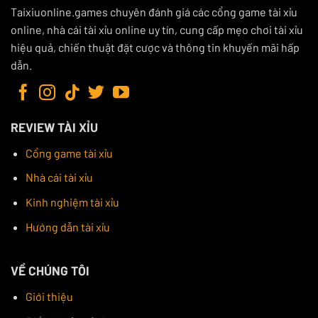
Taixiuonline.games chuyên đánh giá các cổng game tài xỉu
online, nhà cái tài xỉu online uy tín, cung cấp mẹo chơi tài xỉu
hiệu quả, chiến thuật đặt cược và thông tin khuyến mãi hấp
dẫn.
REVIEW TÀI XỈU
Cổng game tài xỉu
Nhà cái tài xỉu
Kinh nghiệm tài xỉu
Hướng dẫn tài xỉu
VỀ CHÚNG TÔI
Giới thiệu