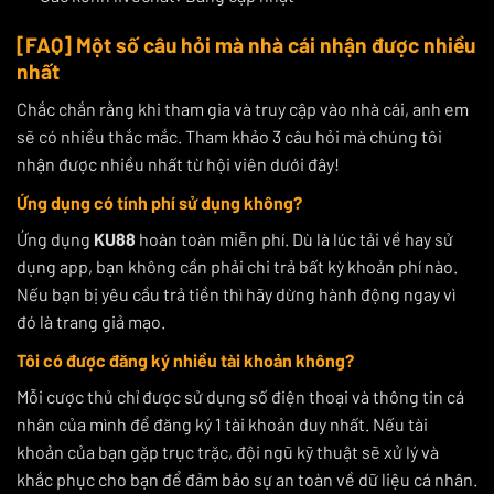
[FAQ] Một số câu hỏi mà nhà cái nhận được nhiều
nhất
Chắc chắn rằng khi tham gia và truy cập vào nhà cái, anh em
sẽ có nhiều thắc mắc. Tham khảo 3 câu hỏi mà chúng tôi
nhận được nhiều nhất từ hội viên dưới đây!
Ứng dụng có tính phí sử dụng không?
Ứng dụng
KU88
hoàn toàn miễn phí. Dù là lúc tải về hay sử
dụng app, bạn không cần phải chi trả bất kỳ khoản phí nào.
Nếu bạn bị yêu cầu trả tiền thì hãy dừng hành động ngay vì
đó là trang giả mạo.
Tôi có được đăng ký nhiều tài khoản không?
Mỗi cược thủ chỉ được sử dụng số điện thoại và thông tin cá
nhân của mình để đăng ký 1 tài khoản duy nhất. Nếu tài
khoản của bạn gặp trục trặc, đội ngũ kỹ thuật sẽ xử lý và
khắc phục cho bạn để đảm bảo sự an toàn về dữ liệu cá nhân.