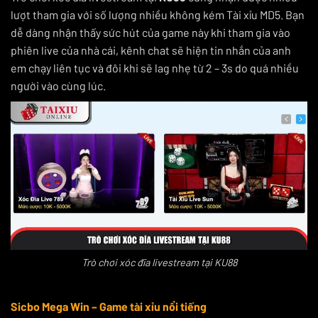
lượt tham gia với số lượng nhiều không kém Tài xỉu MD5. Bạn
dễ dàng nhận thấy sức hút của game này khi tham gia vào
phiên live của nhà cái, kênh chat sẽ hiện tin nhắn của anh
em chạy liên tục và đôi khi sẽ lag nhẹ từ 2 – 3s do quá nhiều
người vào cùng lúc.
Trò chơi xóc đĩa livestream tại KU88
Sicbo Mega Win – Game tài xỉu nổi tiếng