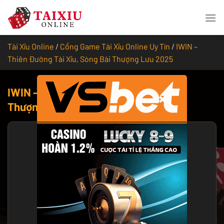
Skip
to
content
Tài Xỉu Online
/
Cổng Game Tài Xỉu Online Uy Tín
/
IWIN –
Thiên Đường Tài Xỉu, Sòng Bài Thượng Lưu 2025
IWIN – Thiên Đường Tài Xỉu, Sòng Bài
×
Thượng Lưu 2025
TÀI XỈU IWIN
4.8/5