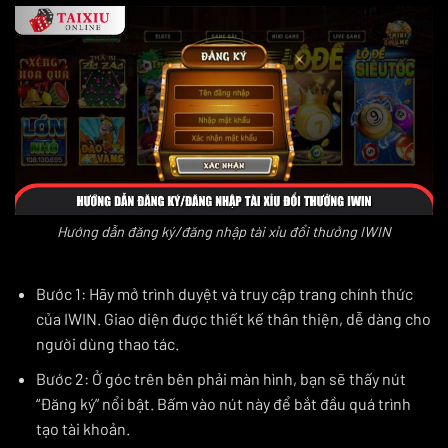
Hướng dẫn đăng ký/đăng nhập tài xỉu đổi thưởng IWIN
Bước 1: Hãy mở trình duyệt và truy cập trang chính thức
của IWIN. Giao diện được thiết kế thân thiện, dễ dàng cho
người dùng thao tác.
Bước 2: Ở góc trên bên phải màn hình, bạn sẽ thấy nút
“Đăng ký” nổi bật. Bấm vào nút này để bắt đầu quá trình
tạo tài khoản.