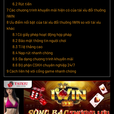
6.2
Rút tiền
7
Các chương trình khuyến mãi hiện có của tài xỉu đổi thưởng
IWIN
8
Ưu điểm nổi bật của tài xỉu đổi thưởng IWIN so với tài xỉu
khác
8.1
Có giấy phép hoạt động hợp pháp
8.2
Bảo mật thông tin người chơi
8.3
Tỉ lệ thắng cao
8.4
Nạp rút nhanh chóng
8.5
Đa dạng chương trình khuyến mãi
8.6
Bộ phận CSKH chuyên nghiệp 24/7
9
Cách liên hệ với cổng game nhanh chóng