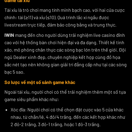
Game tài xỉu
Tài xỉu là trò chơi mang tính minh bạch cao, với hai cửa cược
chính: tài (≥11) và xỉu (≤10). Quá trình lắc xí ngầu được
livestream trực tiếp, đảm bảo công bằng và trung thực.
IWIN
mang đến cho người dùng trải nghiệm live casino đỉnh
cao với hệ thống bàn chơi hiện đại và đa dạng. Thiết kế tinh
xảo, mô phỏng chân thực các sòng bạc lớn trên thế giới. Đội
ngũ Dealer xinh đẹp, chuyên nghiệp kết hợp cùng đồ họa
sắc nét tạo nên không gian giải trí đẳng cấp như tại các sòng
bạc 5 sao.
Sơ lược về một số sảnh game khác
Ngoài tài xỉu, người chơi có thể trải nghiệm thêm một số tựa
game siêu phẩm khác như:
Xóc đĩa: Người chơi có thể chọn đặt cược vào 5 cửa khác
nhau, từ chẵn/lẻ, 4 đỏ/4 trắng, đến các kết hợp khác như
2 đỏ-2 trắng, 3 đỏ-1 trắng, hoặc 1 đỏ-3 trắng.