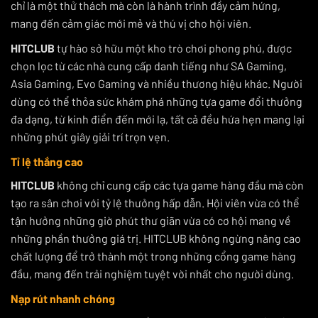
chỉ là một thử thách mà còn là hành trình đầy cảm hứng,
mang đến cảm giác mới mẻ và thú vị cho hội viên.
HITCLUB
tự hào sở hữu một kho trò chơi phong phú, được
chọn lọc từ các nhà cung cấp danh tiếng như SA Gaming,
Asia Gaming, Evo Gaming và nhiều thương hiệu khác. Người
dùng có thể thỏa sức khám phá những tựa game đổi thưởng
đa dạng, từ kinh điển đến mới lạ, tất cả đều hứa hẹn mang lại
những phút giây giải trí trọn vẹn.
Tỉ lệ thắng cao
HITCLUB
không chỉ cung cấp các tựa game hàng đầu mà còn
tạo ra sân chơi với tỷ lệ thưởng hấp dẫn. Hội viên vừa có thể
tận hưởng những giờ phút thư giãn vừa có cơ hội mang về
những phần thưởng giá trị. HITCLUB không ngừng nâng cao
chất lượng để trở thành một trong những cổng game hàng
đầu, mang đến trải nghiệm tuyệt vời nhất cho người dùng.
Nạp rút nhanh chóng