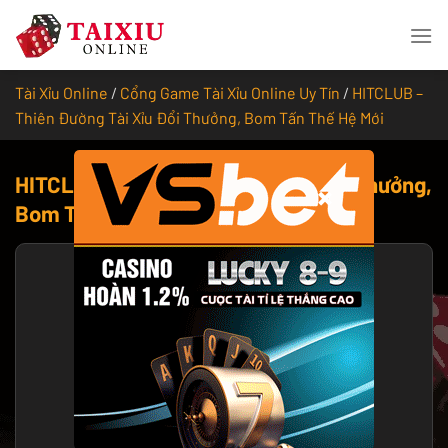
Skip
to
content
Tài Xỉu Online
/
Cổng Game Tài Xỉu Online Uy Tín
/
HITCLUB –
Thiên Đường Tài Xỉu Đổi Thưởng, Bom Tấn Thế Hệ Mới
HITCLUB – Thiên Đường Tài Xỉu Đổi Thưởng,
×
Bom Tấn Thế Hệ Mới
TÀI XỈU HITCLUB
4.9/5