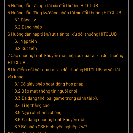
4
Hướng dẫn tải app tài xỉu đổi thưởng HITCLUB
5
Hướng dẫn đăng ký/đăng nhập tài xỉu đổi thưởng HITCLUB
5.1
Đăng ký
5.2
Đăng nhập
6
Hướng dẫn nạp tiền/rút tiền tài xỉu đổi thưởng HITCLUB
6.1
Nạp tiền
6.2
Rút tiền
7
Các chương trình khuyến mãi hiện có của tài xỉu đổi thưởng
HITCLUB
8
Ưu điểm nổi bật của tài xỉu đổi thưởng HITCLUB so với tài
xỉu khác
8.1
Có giấy phép hoạt động hợp pháp
8.2
Bảo mật thông tin người chơi
8.3
Đa dạng thể loại game trong sảnh tài xỉu
8.4
Tỉ lệ thắng cao
8.5
Nạp rút nhanh chóng
8.6
Đa dạng chương trình khuyến mãi
8.7
Bộ phận CSKH chuyên nghiệp 24/7