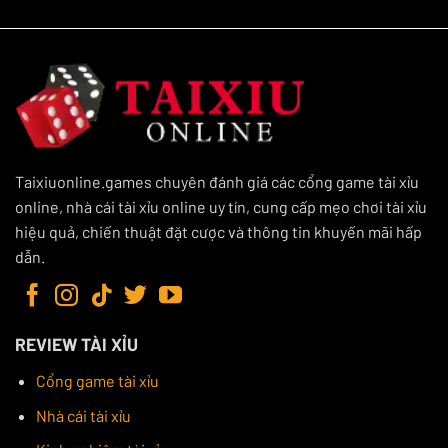
Taixiuonline.games chuyên đánh giá các cổng game tài xỉu
online, nhà cái tài xỉu online uy tín, cung cấp mẹo chơi tài xỉu
hiệu quả, chiến thuật đặt cược và thông tin khuyến mãi hấp
dẫn.
REVIEW TÀI XỈU
Cổng game tài xỉu
Nhà cái tài xỉu