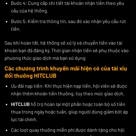
Bước 4: Cung cấp chi tiết tài khoản nhận tiền theo yêu
cầu của hệ thống.
Bước 5: Kiểm tra thông tin, sau đó xác nhận yêu cầu rút
tiền.
Sau khi hoàn tất, hệ thống sẽ xử lý và chuyển tiền vào tài
khoản bạn đã đăng ký. Thời gian nhận tiền sẽ phụ thuộc vào
phương thức giao dịch mà bạn sử dụng
Các chương trình khuyến mãi hiện có của tài xỉu
đổi thưởng HITCLUB
Ưu đãi nạp tiền: Khi thực hiện nạp tiền, hội viên sẽ được
nhận thêm khoản tiền thưởng, tùy theo mức giao dịch.
HITCLUB
hỗ trợ hoàn lại một phần hoặc toàn bộ số tiền
thua trong ngày hoặc tuần, giúp người dùng giảm bớt áp
lực tài chính.
Các lượt quay thưởng miễn phí được dành tặng cho hội