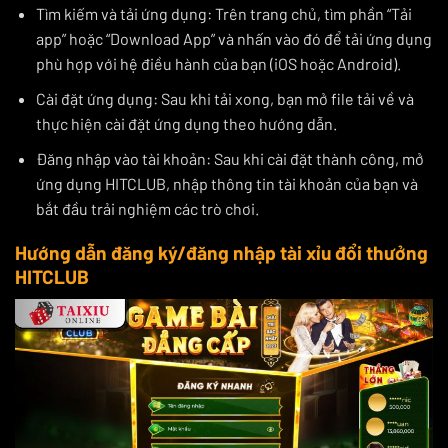
Tìm kiếm và tải ứng dụng: Trên trang chủ, tìm phần “Tải
app” hoặc “Download App” và nhấn vào đó để tải ứng dụng
phù hợp với hệ điều hành của bạn (iOS hoặc Android).
Cài đặt ứng dụng: Sau khi tải xong, bạn mở file tải về và
thực hiện cài đặt ứng dụng theo hướng dẫn.
Đăng nhập vào tài khoản: Sau khi cài đặt thành công, mở
ứng dụng HITCLUB, nhập thông tin tài khoản của bạn và
bắt đầu trải nghiệm các trò chơi.
Hướng dẫn đăng ký/đăng nhập tài xỉu đổi thưởng
HITCLUB