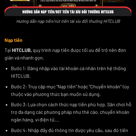
Hướng dẫn nạp tiền/rút tiền tài xỉu đổi thưởng HITCLUB
Nạp tiền
Tại
HITCLUB,
quy trình nạp tiền được tối ưu để trở nên đơn
giản và nhanh gọn.
Bước 1: Đăng nhập vào tài khoản cá nhân trên hệ thống
HITCLUB.
Bước 2: Truy cập mục “Nạp tiền” hoặc “Chuyển khoản” tùy
thuộc vào phương thức bạn muốn sử dụng.
Bước 3: Lựa chọn cách thức nạp tiền phù hợp. Sân chơi hỗ
trợ đa dạng các phương pháp như thẻ cào, chuyển khoản
ngân hàng, ví điện tử,…
Bước 4: Nhập đầy đủ thông tin được yêu cầu, sau đó tiến