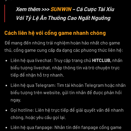
Xem thêm >>>
SUNWIN
– Cá Cược Tài Xỉu
Với Tỷ Lệ Ăn Thưởng Cao Ngất Ngưởng
Cách liên hệ với cổng game nhanh chóng
Để mang đến những trải nghiệm hoàn hảo nhất cho game
thủ, cổng game cung cấp đa dạng các phương thức liên hệ:
Liên hệ qua livechat: Truy cập trang chủ
HITCLUB,
nhấn
biểu tượng livechat, nhập thông tin và trò chuyện trực
tiếp để nhận hỗ trợ nhanh.
Liên hệ qua Telegram: Tìm tài khoản Telegram hoặc nhấn
biểu tượng trên website, gửi tin nhắn để được phản hồi
ngay.
Gọi hotline: Liên hệ trực tiếp để giải quyết vấn đề nhanh
chóng, hoặc yêu cầu gọi lại.
Liên hệ qua fanpage: Nhắn tin đến fanpage cổng game