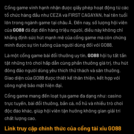
Cổng game vinh hạnh nhận được giấy phép hoạt động từ các
tổ chức hàng đầu như CEZA và FIRST CAGAYAN, hai tên tuổi
lớn trong ngành game tại châu Á. Đến nay, số lượng hội viên
của
GO88
đã đạt đến hàng triệu người, điều này không chỉ
khẳng định sức hút mạnh mẽ của cổng game mà còn chứng
minh được sự tin tưởng của người dùng đối với GO88.
Là một cổng game bài đổi thưởng uy tín,
GO88
hội tụ tất tần
tật những trò chơi hấp dẫn cùng phần thưởng giá trị, thu hút
đông đảo người dùng yêu thích thử thách và săn thưởng.
Giao diện của GO88 được thiết kế thân thiện, kết hợp với
công nghệ bảo mật hiện đại.
Cổng game mang đến loạt tựa game đa dạng như: casino
trực tuyến, bài đổi thưởng, bắn cá, nổ hũ và nhiều trò chơi
độc đáo khác, giúp hội viên tận hưởng không gian giải trí
chất lượng cao.
Link truy cập chính thức của cổng tài xỉu GO88