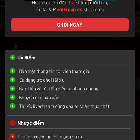
Hoàn trả lên đến
1%
không giới hạn,
Ưu đãi VIP
với 6 cấp độ
khác nhau
CHƠI NGAY
Ưu điểm
Bảo mật thông tin hội viên tham gia
Đa dạng trò chơi tài xỉu
Nạp tiền và rút tiền diễn ra nhanh chóng
Khuyến mãi hấp dẫn
Tài xỉu livestream cùng dealer chân thực nhất
Nhược điểm
Thường xuyên bị nhà mạng chặn