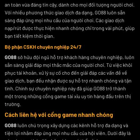
an toàn vừa đáng tin cậy, dành cho mọi đối tượng người chơi.
Với nhiều phương thức giao dịch đa dạng, GO88 luôn sẵn
sàng đáp ứng mọi nhu cầu của người chơi. Các giao dịch
nạp/rút được thực hiện nhanh chóng chỉ trong vài phút, giúp
bạn tiết kiệm thời gian.
Bộ phận CSKH chuyên nghiệp 24/7
GO88
sở hữu đội ngũ hỗ trợ khách hàng chuyên nghiệp, luôn
sẵn sàng giải đáp mọi thắc mắc của người chơi. Từ việc khôi
phục tài khoản, xử lý sự cố cho đến giải đáp các vấn đề về
giao dịch, bạn đều nhận được sự hỗ trợ nhanh chóng và tận
tình. Chính sự chuyên nghiệp này đã giúp GO88 trở thành
một trong những cổng game tài xỉu uy tín hàng đầu trên thị
trường.
Cách liên hệ với cổng game nhanh chóng
GO88
luôn chú trọng xây dựng các kênh hỗ trợ đa dạng và
tiện lợi nhằm đáp ứng mọi nhu cầu của hội viên. Dưới đây là