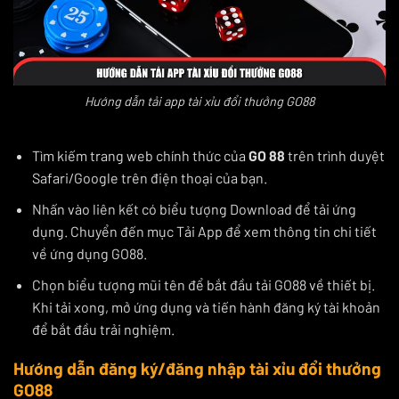
Hướng dẫn tải app tài xỉu đổi thưởng GO88
Tìm kiếm trang web chính thức của
GO 88
trên trình duyệt
Safari/Google trên điện thoại của bạn.
Nhấn vào liên kết có biểu tượng Download để tải ứng
dụng. Chuyển đến mục Tải App để xem thông tin chi tiết
về ứng dụng GO88.
Chọn biểu tượng mũi tên để bắt đầu tải GO88 về thiết bị.
Khi tải xong, mở ứng dụng và tiến hành đăng ký tài khoản
để bắt đầu trải nghiệm.
Hướng dẫn đăng ký/đăng nhập tài xỉu đổi thưởng
GO88