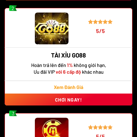
2
5/5
TÀI XỈU GO88
Hoàn trả lên đến
1%
không giới hạn,
Ưu đãi VIP
với 6 cấp độ
khác nhau
Xem Đánh Giá
CHƠI NGAY!
3
5/5