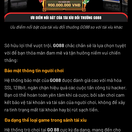
Ưu điểm nổi bật của tài xỉu đổi thưởng GO88 so với tài xỉu khác
Sở hữu lợi thế vượt trội,
GO88
chắc chắn sẽ là lựa chọn tuyệt
vời để bạn thỏa mãn đam mê và tận hưởng niềm vui chiến
thắng:
Bảo mật thông tin người chơi
Hệ thống bảo mật của
GO88
được đánh giá cao với mã hóa
SSL 128bit, ngăn chặn hiệu quả các cuộc tấn công từ hacker.
Bạn có thể hoàn toàn yên tâm khi cá cược, bởi sân chơi cam
kết bảo vệ tài khoản và tài sản của người chơi, không để xảy
ra tình trạng mất tài khoản hay bị rút sạch tiền.
Đa dạng thể loại game trong sảnh tài xỉu
Hệ thống trò chơi tại
GO 88
cực kỳ đa dạng, mang đến cho