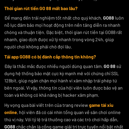
Thời gian rút tiền GO 88 mất bao lâu?
Để mang đến trải nghiệm tốt nhất cho quý khách,
GO88
luôn
nỗ lực đảm bảo mọi hoạt động trên nền tảng diễn ra nhanh
chóng và thuận tiện. Đặc biệt, thời gian rút tiền tại GO88 rất
nhanh, giao dịch được xử lý nhanh trong vòng 24h, giúp
người chơi không phải chờ đợi lâu.
Tải app GO88 có bị đánh cắp thông tin không?
Đây là thắc mắc được nhiều người dùng quan tâm.
GO 88
sử
dụng hệ thống bảo mật cực kỳ mạnh mẽ với chứng chỉ SSL
128bit, giúp ngăn chặn mọi hành vi xâm nhập trái phép từ
bên ngoài. Vì vậy, thông tin của hội viên luôn được bảo vệ an
toàn và không có khả năng bị hacker xâm phạm.
Hy vọng qua bài viết trên của trang review
game tài xỉu
online
, hội viên đã có cái nhìn tổng quan về sân chơi online
thú vị này. Với tỷ lệ trả thưởng cao và các trò chơi hấp dẫn,
GO88
chắc chắn là cổng game giải trí trực tuyến nổi bật nhất