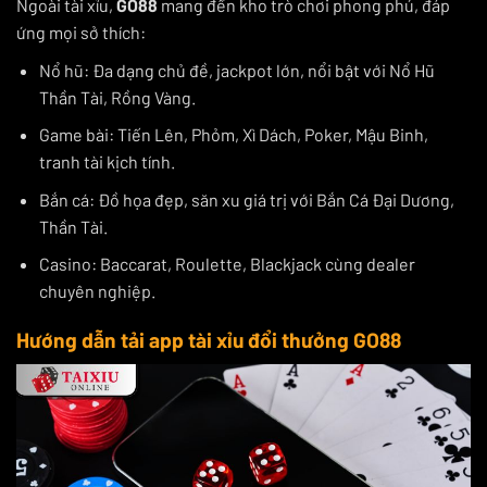
Ngoài tài xỉu,
GO88
mang đến kho trò chơi phong phú, đáp
ứng mọi sở thích:
Nổ hũ: Đa dạng chủ đề, jackpot lớn, nổi bật với Nổ Hũ
Thần Tài, Rồng Vàng.
Game bài: Tiến Lên, Phỏm, Xì Dách, Poker, Mậu Binh,
tranh tài kịch tính.
Bắn cá: Đồ họa đẹp, săn xu giá trị với Bắn Cá Đại Dương,
Thần Tài.
Casino: Baccarat, Roulette, Blackjack cùng dealer
chuyên nghiệp.
Hướng dẫn tải app tài xỉu đổi thưởng GO88