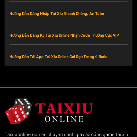
Hướng Dẫn Đăng Nhập Tài Xỉu Nhanh Chóng, An Toàn
Hướng Dẫn Đăng Ký Tài Xỉu Online Nhận Code Thưởng Cực VIP
Hướng Dẫn Tải App Tài Xỉu Online Gói Gọn Trong 4 Bước
Taixiuonline.games chuyên đánh giá các cổng game tài xỉu