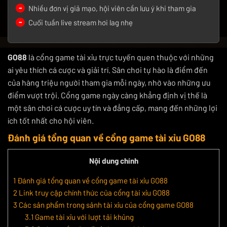
Nhiều đơn vị giả mạo, hội viên cần lưu ý khi tham gia
Cuối tuần live stream hơi lag nhẹ
GO88
là cổng game tài xỉu trực tuyến quen thuộc với những
ai yêu thích cá cược và giải trí. Sân chơi tự hào là điểm đến
của hàng triệu người tham gia mỗi ngày, nhờ vào những ưu
điểm vượt trội. Cổng game ngày càng khẳng định vị thế là
một sân chơi cá cược uy tín và đẳng cấp, mang đến những lợi
ích tốt nhất cho hội viên.
Đánh giá tổng quan về cổng game tài xỉu GO88
Nội dung chính
1
Đánh giá tổng quan về cổng game tài xỉu GO88
2
Link truy cập chính thức của cổng tài xỉu GO88
3
Các sản phẩm trong sảnh tài xỉu của cổng game GO88
3.1
Game tài xỉu với lượt tải khủng