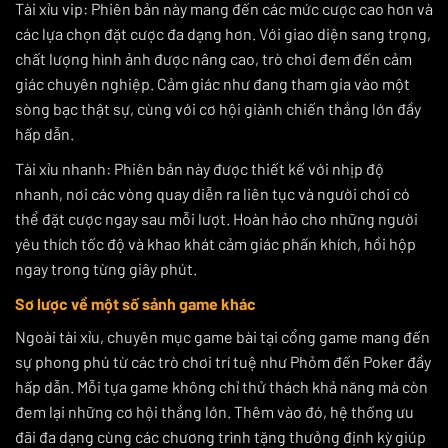
Tài xỉu vip: Phiên bản này mang đến các mức cược cao hơn và
các lựa chọn đặt cược đa dạng hơn. Với giao diện sang trọng,
chất lượng hình ảnh được nâng cao, trò chơi đem đến cảm
giác chuyên nghiệp. Cảm giác như đang tham gia vào một
sòng bạc thật sự, cùng với cơ hội giành chiến thắng lớn đầy
hấp dẫn.
Tài xỉu nhanh: Phiên bản này được thiết kế với nhịp độ
nhanh, nơi các vòng quay diễn ra liên tục và người chơi có
thể đặt cược ngay sau mỗi lượt. Hoàn hảo cho những người
yêu thích tốc độ và khao khát cảm giác phấn khích, hồi hộp
ngay trong từng giây phút.
Sơ lược về một số sảnh game khác
Ngoài tài xỉu, chuyên mục game bài tại cổng game mang đến
sự phong phú từ các trò chơi trí tuệ như Phỏm đến Poker đầy
hấp dẫn. Mỗi tựa game không chỉ thử thách khả năng mà còn
đem lại những cơ hội thắng lớn. Thêm vào đó, hệ thống ưu
đãi đa dạng cùng các chương trình tặng thưởng định kỳ giúp