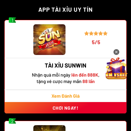
APP TÀI XỈU UY TÍN
1
5/5
✕
TÀI XỈU SUNWIN
Nhận quà mỗi ngày
lên đến 888K
,
tặng vé cược may mắn
88 lần
Xem Đánh Giá
CHƠI NGAY!
2