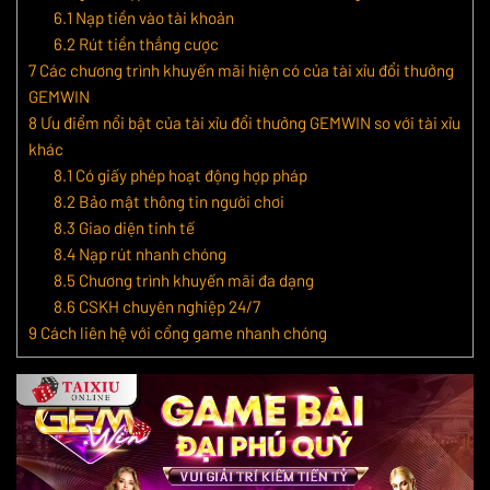
6.1
Nạp tiền vào tài khoản
6.2
Rút tiền thắng cược
7
Các chương trình khuyến mãi hiện có của tài xỉu đổi thưởng
GEMWIN
8
Ưu điểm nổi bật của tài xỉu đổi thưởng GEMWIN so với tài xỉu
khác
8.1
Có giấy phép hoạt động hợp pháp
8.2
Bảo mật thông tin người chơi
8.3
Giao diện tinh tế
8.4
Nạp rút nhanh chóng
8.5
Chương trình khuyến mãi đa dạng
8.6
CSKH chuyên nghiệp 24/7
9
Cách liên hệ với cổng game nhanh chóng