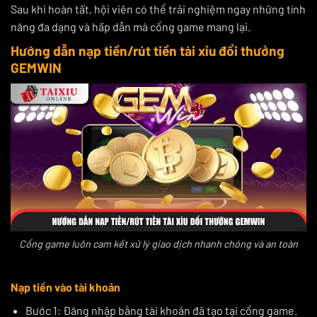
Sau khi hoàn tất, hội viên có thể trải nghiệm ngay những tính
năng đa dạng và hấp dẫn mà cổng game mang lại.
Hướng dẫn nạp tiền/rút tiền tài xỉu đổi thưởng
GEMWIN
Cổng game luôn cam kết xử lý giao dịch nhanh chóng và an toàn
Nạp tiền vào tài khoản
Bước 1: Đăng nhập bằng tài khoản đã tạo tại cổng game.