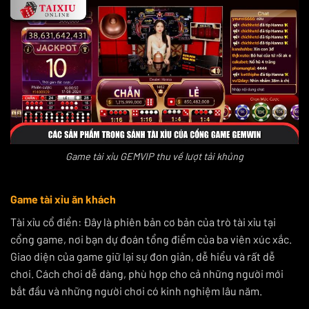
Game tài xỉu GEMVIP thu về lượt tải khủng
Game tài xỉu ăn khách
Tài xỉu cổ điển: Đây là phiên bản cơ bản của trò tài xỉu tại
cổng game, nơi bạn dự đoán tổng điểm của ba viên xúc xắc.
Giao diện của game giữ lại sự đơn giản, dễ hiểu và rất dễ
chơi. Cách chơi dễ dàng, phù hợp cho cả những người mới
bắt đầu và những người chơi có kinh nghiệm lâu năm.