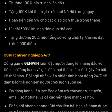
Thưởng 100% giá trị nạp lần đầu.
Tặng 100K khi tham gia trò chơi Nổ Hũ trong ngày.
Hoàn tiền đến 5% cho các giao dịch thua trong tháng.
Ưu đãi 300% khi nạp tiền qua thẻ cào.
Tặng thưởng 20% nếu tổng số vòng chơi tại Casino đạt
trên 1.000 điểm.
CSKH chuyên nghiệp 24/7
Cổng game
GEMWIN
luôn đặt người dùng lên hàng đầu với
tiêu chí đồng hành và giải đáp mọi thắc mắc của hội viên bất
kể thời gian. Đội ngũ nhân viên nhiệt tình hoạt động 24/7 để
đảm bảo trải nghiệm người chơi luôn suôn sẻ.
Đa dạng kênh liên lạc: Bao gồm trò chuyện trực tuyến,
email, số hotline, và cả các nền tảng mạng xã hội.
Phản hồi nhanh chóng: Chỉ cần liên hệ, bạn sẽ nhận được
sự hỗ trợ tận tình từ đội ngũ chăm sóc khách hàng chuyên