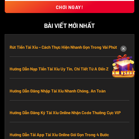
CHƠI NGAY!
BÀI VIẾT MỚI NHẤT
Rút Tiền Tài Xỉu – Cách Thực Hiện Nhanh Gọn Trong Vài Phút
✕
Hướng Dẫn Nạp Tiền Tài Xỉu Uy Tín, Chi Tiết Từ A Đến Z
Hướng Dẫn Đăng Nhập Tài Xỉu Nhanh Chóng, An Toàn
Hướng Dẫn Đăng Ký Tài Xỉu Online Nhận Code Thưởng Cực VIP
Hướng Dẫn Tải App Tài Xỉu Online Gói Gọn Trong 4 Bước