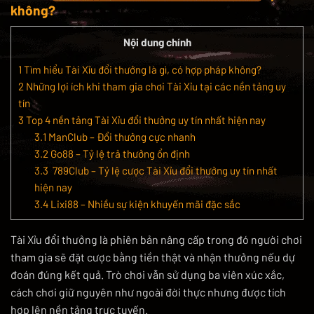
không?
Nội dung chính
1
Tìm hiểu Tài Xỉu đổi thưởng là gì, có hợp pháp không?
2
Những lợi ích khi tham gia chơi Tài Xỉu tại các nền tảng uy
tín
3
Top 4 nền tảng Tài Xỉu đổi thưởng uy tín nhất hiện nay
3.1
ManClub – Đổi thưởng cực nhanh
3.2
Go88 – Tỷ lệ trả thưởng ổn định
3.3
789Club – Tỷ lệ cược Tài Xỉu đổi thưởng uy tín nhất
hiện nay
3.4
Lixi88 – Nhiều sự kiện khuyến mãi đặc sắc
Tài Xỉu đổi thưởng là phiên bản nâng cấp trong đó người chơi
tham gia sẽ đặt cược bằng tiền thật và nhận thưởng nếu dự
đoán đúng kết quả. Trò chơi vẫn sử dụng ba viên xúc xắc,
cách chơi giữ nguyên như ngoài đời thực nhưng được tích
hợp lên nền tảng trực tuyến.