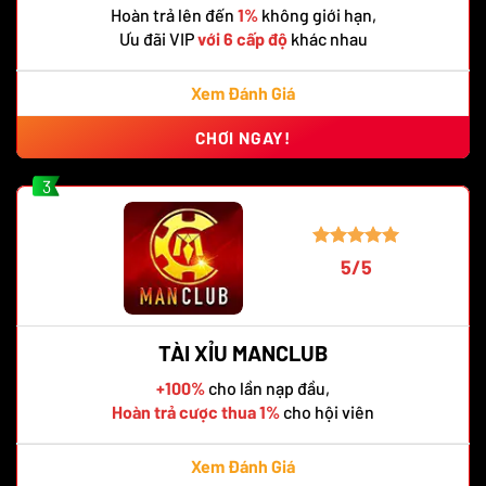
Hoàn trả lên đến
1%
không giới hạn,
Ưu đãi VIP
với 6 cấp độ
khác nhau
Xem Đánh Giá
CHƠI NGAY!
3
5/5
TÀI XỈU MANCLUB
+100%
cho lần nạp đầu,
Hoàn trả cược thua 1%
cho hội viên
Xem Đánh Giá