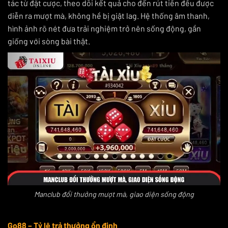
tác từ đặt cược, theo dõi kết quả cho đến rút tiền đều được
diễn ra mượt mà, không hề bị giật lag. Hệ thống âm thanh,
hình ảnh rõ nét đưa trải nghiệm trở nên sống động, gần
giống với sòng bài thật.
Manclub đổi thưởng mượt mà, giao diện sống động
Go88 – Tỷ lệ trả thưởng ổn định