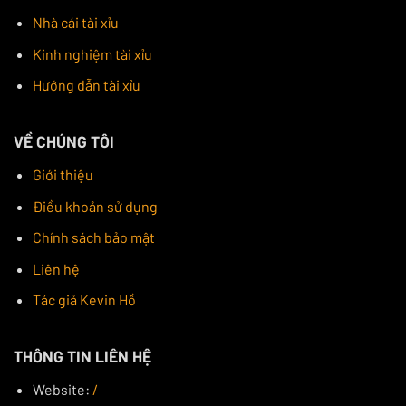
Nhà cái tài xỉu
Kinh nghiệm tài xỉu
Hướng dẫn tài xỉu
VỀ CHÚNG TÔI
Giới thiệu
Điều khoản sử dụng
Chính sách bảo mật
Liên hệ
Tác giả Kevin Hồ
THÔNG TIN LIÊN HỆ
Website:
/