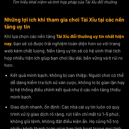
Tìm hiểu khái niệm và tính hợp pháp của Tài Xỉu đổi thưởng
Những lợi ích khi tham gia chơi Tài Xỉu tại các nền
tảng uy tín
Khi lựa chọn các nền tảng
Tài Xỉu đổi thưởng uy tín nhất hiện
nay
, bạn sẽ có được trải nghiệm toàn diện hơn so với trang
web kém chất lượng. Nền tảng uy tín sẽ có hệ sinh thái tích
hợp nhiều tiện ích giúp bạn chơi lâu dài, bền vững và ít rủi ro
hơn:
Kết quả minh bạch, không bị can thiệp: Người chơi có thể
dễ dàng kiểm tra lịch sử ván cược, không lo bị gian lận hay
bị hệ thống điều chỉnh kết quả như ở các nền tảng thiếu
minh bạch.
Giao dịch nhanh, ổn định: Các nhà cái uy tín luôn có quy
trình xử lý giao dịch rõ ràng, rút tiền chỉ mất từ 1–5 phút,
không giữ lệnh, không đặt điều kiện ẩn. Họ cũng hỗ trợ
nhiều kênh thanh toán giúp bạn linh hoạt trong mọi tình