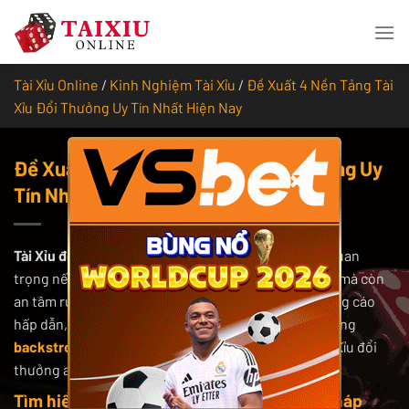
Skip
to
content
Tài Xỉu Online
/
Kinh Nghiệm Tài Xỉu
/
Đề Xuất 4 Nền Tảng Tài
Xỉu Đổi Thưởng Uy Tín Nhất Hiện Nay
Đề Xuất 4 Nền Tảng Tài Xỉu Đổi Thưởng Uy
×
Tín Nhất Hiện Nay
Tài Xỉu đổi thưởng uy tín nhất hiện nay
là lựa chọn quan
trọng nếu bạn muốn chơi game không chỉ để giải trí mà còn
an tâm rút tiền thật. Trong hàng trăm nền tảng quảng cáo
hấp dẫn, chỉ có một số ít thực sự đáng tin cậy. Hãy cùng
backstrom.eu.com
điểm danh top các sân chơi Tài Xỉu đổi
thưởng an toàn nhất trong bài viết.
Tìm hiểu Tài Xỉu đổi thưởng là gì, có hợp pháp